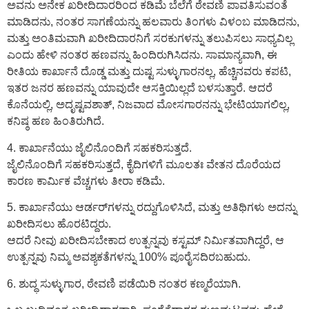
ಅವನು ಅನೇಕ ಖರೀದಿದಾರರಿಂದ ಕಡಿಮೆ ಬೆಲೆಗೆ ಠೇವಣಿ ಪಾವತಿಸುವಂತೆ
ಮಾಡಿದನು, ನಂತರ ಸಾಗಣೆಯನ್ನು ಹಲವಾರು ತಿಂಗಳು ವಿಳಂಬ ಮಾಡಿದನು,
ಮತ್ತು ಅಂತಿಮವಾಗಿ ಖರೀದಿದಾರನಿಗೆ ಸರಕುಗಳನ್ನು ತಲುಪಿಸಲು ಸಾಧ್ಯವಿಲ್ಲ
ಎಂದು ಹೇಳಿ ನಂತರ ಹಣವನ್ನು ಹಿಂದಿರುಗಿಸಿದನು. ಸಾಮಾನ್ಯವಾಗಿ, ಈ
ರೀತಿಯ ಕಾರ್ಖಾನೆ ದೊಡ್ಡ ಮತ್ತು ದುಷ್ಟ ಸುಳ್ಳುಗಾರನಲ್ಲ, ಹೆಚ್ಚಿನವರು ಕಪಟಿ,
ಇತರ ಜನರ ಹಣವನ್ನು ಯಾವುದೇ ಆಸಕ್ತಿಯಿಲ್ಲದೆ ಬಳಸುತ್ತಾರೆ. ಆದರೆ
ಕೊನೆಯಲ್ಲಿ, ಅದೃಷ್ಟವಶಾತ್, ನಿಜವಾದ ಮೋಸಗಾರನನ್ನು ಭೇಟಿಯಾಗಲಿಲ್ಲ,
ಕನಿಷ್ಠ ಹಣ ಹಿಂತಿರುಗಿದೆ.
4. ಕಾರ್ಖಾನೆಯು ಜೈಲಿನೊಂದಿಗೆ ಸಹಕರಿಸುತ್ತದೆ.
ಜೈಲಿನೊಂದಿಗೆ ಸಹಕರಿಸುತ್ತದೆ, ಕೈದಿಗಳಿಗೆ ಮೂಲತಃ ವೇತನ ದೊರೆಯದ
ಕಾರಣ ಕಾರ್ಮಿಕ ವೆಚ್ಚಗಳು ತೀರಾ ಕಡಿಮೆ.
5. ಕಾರ್ಖಾನೆಯು ಆರ್ಡರ್‌ಗಳನ್ನು ರದ್ದುಗೊಳಿಸಿದೆ, ಮತ್ತು ಅತಿಥಿಗಳು ಅದನ್ನು
ಖರೀದಿಸಲು ಹೊರಟಿದ್ದರು.
ಆದರೆ ನೀವು ಖರೀದಿಸಬೇಕಾದ ಉತ್ಪನ್ನವು ಕಸ್ಟಮ್ ನಿರ್ಮಿತವಾಗಿದ್ದರೆ, ಆ
ಉತ್ಪನ್ನವು ನಿಮ್ಮ ಅವಶ್ಯಕತೆಗಳನ್ನು 100% ಪೂರೈಸದಿರಬಹುದು.
6. ಶುದ್ಧ ಸುಳ್ಳುಗಾರ, ಠೇವಣಿ ಪಡೆಯಿರಿ ನಂತರ ಕಣ್ಮರೆಯಾಗಿ.