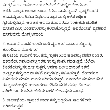
ಸಂಗ್ರಹಿಸಲು, ಅವರು ಬಹಳ ಕಡಿಮೆ ಬೆಲೆಯಲ್ಲಿ ಆದೇಶಗಳನ್ನು
ಆಕರ್ಷಿಸುತ್ತಾರೆ. ಅಂತಹ ಕಾರ್ಖಾನೆಗಳು ಸಾಮಾನ್ಯವಾಗಿ ಪೂರೈಕೆದಾರರ
ಹಣವನ್ನು ಪಾವತಿಸಲು ವಿಫಲವಾಗುತ್ತವೆ ಮತ್ತು ಕಳಪೆ ಆರ್ಥಿಕ
ಸ್ಥಿತಿಯಲ್ಲಿರುತ್ತವೆ. ಅಡಚಣೆ ಅಥವಾ ತೊಂದರೆಯ ಸಂಕೇತವು ಹೂಡಿಕೆ
ಮಾಡಿದ ಎಲ್ಲಾ ಬಂಡವಾಳವನ್ನು ಕಳೆದುಕೊಳ್ಳುತ್ತದೆ, ಅವರೊಂದಿಗೆ ವ್ಯವಹಾರ
ಮಾಡುವುದು ದೊಡ್ಡ ಅಪಾಯ.
2. ಕಾರ್ಖಾನೆ ಎಂದರೆ ಒಂದೇ ಬಾರಿ ವ್ಯವಹಾರ ಮಾಡುವ ತತ್ವವನ್ನು
ಹೊಂದಿರುವ ಮೋಸಗಾರ.
ಈ ರೀತಿಯ ಕಾರ್ಖಾನೆಗಳು, ತಮ್ಮ ಗ್ರಾಹಕರಿಂದ ಹಣವನ್ನು ಪಡೆದ ನಂತರ,
ವಿತರಣೆಯ ಸಮಯದಲ್ಲಿ ಸರಕುಗಳನ್ನು ಕಡಿಮೆ ಮಾಡುತ್ತವೆ, ಬೆಲೆಯ
ಕೊರತೆಯನ್ನು ಸರಿದೂಗಿಸುತ್ತವೆ, ಅಥವಾ ಖರೀದಿದಾರರಿಗೆ ಕಳಪೆ
ಉತ್ಪನ್ನಗಳನ್ನು ಅಥವಾ ಕಳಪೆ ವಸ್ತುಗಳನ್ನು ಕಳುಹಿಸುತ್ತವೆ. ಹೇಗಾದರೂ,
ವಿತರಣೆಯ ನಂತರ, ಅವರು ಸರಿಯಾಗುತ್ತಾರೆ, ಮಾರಾಟದ ನಂತರದ ಸೇವೆ
ಶೂನ್ಯವಾಗಿರುತ್ತದೆ. ಯಾವಾಗಲೂ ಕಡಿಮೆ ಬೆಲೆಗೆ ಗಮನ ಕೊಡುವ
ಖರೀದಿದಾರರು ಕಡಿಮೆ ಬೆಲೆಯ ಬಲೆಗೆ ಬೀಳುವುದು ಸುಲಭ.
3. ಕಾರ್ಖಾನೆಯು ಗ್ರಾಹಕರ ಸಾಲಗಳನ್ನು ಬಡ್ಡಿರಹಿತ ಸಾಲಗಳೆಂದು
ಪರಿಗಣಿಸುತ್ತದೆ.