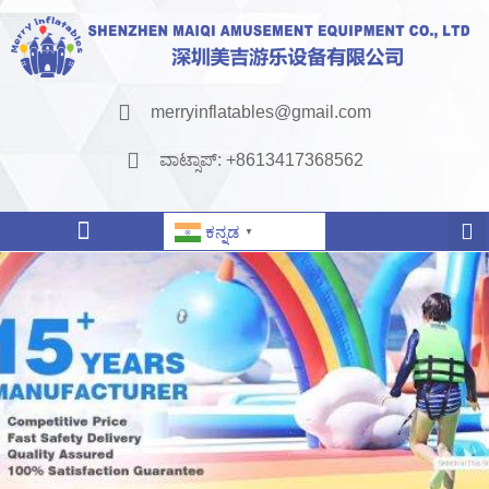
merryinflatables@gmail.com
ವಾಟ್ಸಾಪ್: +8613417368562
ಕನ್ನಡ
▼