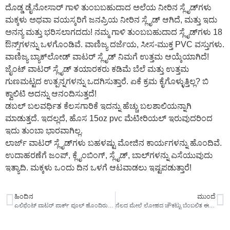
ದೊಡ್ಡ ಡೈನೋಸಾರ್ ಗಾಳಿ ತುಂಬಬಹುದಾದ ಅಲೆಯ ನೀರಿನ ಸ್ಲೈಡ್‌ಗಳು
ಮಕ್ಕಳು ಅಥವಾ ವಯಸ್ಕರಿಗೆ ಜನಪ್ರಿಯ ನೀರಿನ ಸ್ಲೈಡ್ ಆಗಿದೆ, ಮತ್ತು ಇದು
ಅನನ್ಯ ಮತ್ತು ಭರಿಸಲಾಗದದು! ನಮ್ಮ ಗಾಳಿ ತುಂಬಬಹುದಾದ ಸ್ಲೈಡ್‌ಗಳು 18
ಔನ್ಸ್‌ಗಳನ್ನು ಒಳಗೊಂಡಿವೆ. ವಾಣಿಜ್ಯ ದರ್ಜೆಯ, ಸೀಸ-ಮುಕ್ತ PVC ವಸ್ತುಗಳು.
ವಾಣಿಜ್ಯ ಬ್ಯಾಕ್‌ಲೋಡ್ ವಾಟರ್ ಸ್ಲೈಡ್ ನಿಮಗೆ ಉತ್ತಮ ಆಯ್ಕೆಯಾಗಿದೆ!
ಜೈಂಟ್ ವಾಟರ್ ಸ್ಲೈಡ್ ತಯಾರಕರು ಕಡಿಮೆ ಬೆಲೆ ಮತ್ತು ಉತ್ತಮ
ಗುಣಮಟ್ಟದ ಉತ್ಪನ್ನಗಳನ್ನು ಒದಗಿಸುತ್ತಾರೆ. ಏಕೆ ಕ್ರಮ ಕೈಗೊಳ್ಳುತ್ತಿಲ್ಲ? ಬಿ
ಕ್ವಾಲಿಟಿ ಅದನ್ನು ಆನಂದಿಸುತ್ತದೆ!
ಡಬಲ್ ಬಲವರ್ಧಿತ ಕೆಲಸಗಾರಿಕೆ ಇದನ್ನು ಹೆಚ್ಚು ಬಲಶಾಲಿಯನ್ನಾಗಿ
ಮಾಡುತ್ತದೆ. ಇದಲ್ಲದೆ, ಹೊಸ 15oz pvc ಮೆಟೀರಿಯಲ್ ಇರುವುದರಿಂದ
ಇದು ತುಂಬಾ ಭಾರವಾಗಿಲ್ಲ.
ಲಾರ್ಜ್ ವಾಟರ್ ಸ್ಲೈಡ್‌ಗಳು ಬಹಳಷ್ಟು ಮೋಜಿನ ಕಾರ್ಯಗಳನ್ನು ಹೊಂದಿವೆ.
ಉದಾಹರಣೆಗೆ ಜಂಪ್, ಕ್ಲೈಂಬಿಂಗ್, ಸ್ಲೈಡ್, ಬಾಲ್‌ಗಳನ್ನು ಎಸೆಯುವುದು
ಇತ್ಯಾದಿ. ಮಕ್ಕಳು ಒಂದು ದಿನ ಒಳಗೆ ಆಟವಾಡಲು ಇಷ್ಟಪಡುತ್ತಾರೆ!
ಹಿಂದಿನ
ಮುಂದೆ
ಎಲಿಫೆಂಟ್ ವಾಟರ್ ಪಾರ್ಕ್ ಪೂಲ್ ಹೊಂದಿರುವ ಗಾಳಿ ತುಂಬಬಹುದಾದ ಸ್ಲೈಡ್
ನೆಲದ ಮೇಲೆ ಲೋಹದ ಚೌಕಟ್ಟು ಬೆಂಬಲಿತ ಈಜುಕೊಳ