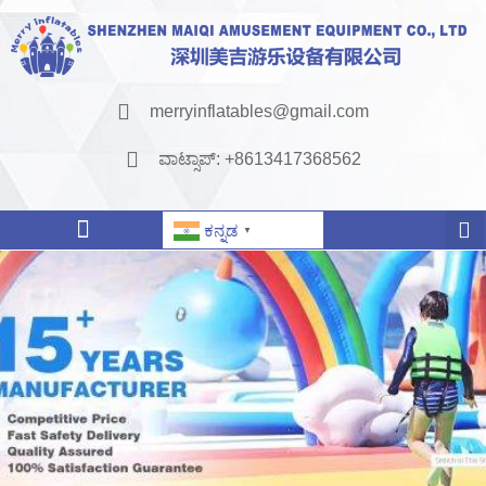
merryinflatables@gmail.com
ವಾಟ್ಸಾಪ್: +8613417368562
ಕನ್ನಡ
▼