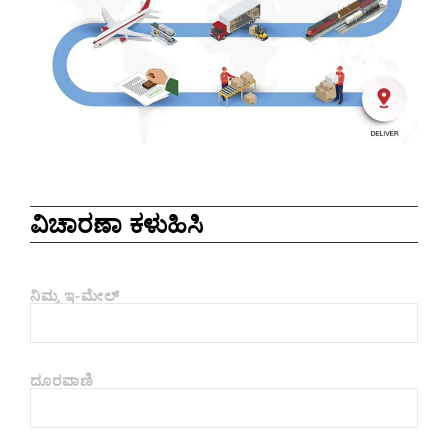
ವಿಚಾರಣಾ ಕಳುಹಿಸಿ
ನಿಮ್ಮ ಇ-ಮೇಲ್
ದೂರವಾಣಿ