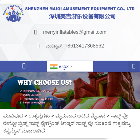
merryinflatables@gmail.com
ವಾಟ್ಸಾಪ್: +8613417368562
ಕನ್ನಡ
▼
ಮುಖಪುಟ
>
ಉತ್ಪನ್ನಗಳು
>
ಮೃದುವಾದ ಆಟದ ಮೈದಾನ
>
ಸಾಫ್ಟ್ ಪ್ಲೇ
ರೇನ್ಬೋ ಬ್ರಿಡ್ಜ್ ಸಾಫ್ಟ್ ಪ್ಲೇಗ್ರೌಂಡ್ ಟಾಡ್ಲರ್ ಸಾಫ್ಟ್ ಪ್ಲೇ ಸಲಕರಣೆ ಗಾತ್ರವನ್ನು
ಕಸ್ಟಮೈಸ್ ಮಾಡಲಾಗಿದೆ