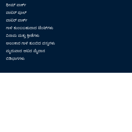
ಥೀಮ್ ಪಾರ್ಕ್
ವಾಟರ್ ಪೂಲ್
ವಾಟರ್ ಪಾರ್ಕ್
ಗಾಳಿ ತುಂಬಬಹುದಾದ ಟೆಂಟ್‌ಗಳು
ವಿರಾಮ ಮತ್ತು ಕ್ರೀಡೆಗಳು
ಅಲಂಕಾರ ಗಾಳಿ ತುಂಬಿದ ವಸ್ತುಗಳು
ಮೃದುವಾದ ಆಟದ ಮೈದಾನ
ಬಿಡಿಭಾಗಗಳು