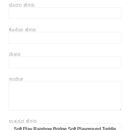
ಮೊದಲ ಹೆಸರು
ಕೊನೆಯ ಹೆಸರು
ದೇಶದ
ಸಂದೇಶ
ಉತ್ಪನ್ನದ ಹೆಸರು