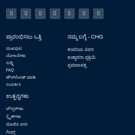
ಪ್ರಾರಂಭಿಸಲು ಒತ್ತಿ
ನಮ್ಮ ಬಗ್ಗೆ - CHG
ಮುಖಪುಟ
ಕಂಪನಿಯ ವಿವರ
ಯೋಜನೆಗಳು
ಉತ್ಪಾದನಾ ಪ್ರಕ್ರಿಯೆ
ಸುದ್ದಿ
ಪ್ರಮಾಣಪತ್ರ
FAQ
ಡೌನ್‌ಲೋಡ್ ಮಾಡಿ
ಸಂಪರ್ಕಿಸಿ
ಉತ್ಪನ್ನಗಳು
ಬೌನ್ಸರ್‌ಗಳು
ಸ್ಲೈಡ್‌ಗಳು
ಮೋಜಿನ ನಗರ
ಗೇಮ್ಸ್