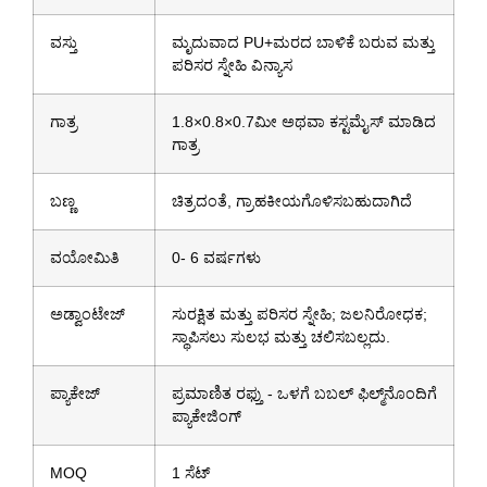
ವಸ್ತು
ಮೃದುವಾದ PU+ಮರದ ಬಾಳಿಕೆ ಬರುವ ಮತ್ತು
ಪರಿಸರ ಸ್ನೇಹಿ ವಿನ್ಯಾಸ
ಗಾತ್ರ
1.8×0.8×0.7ಮೀ ಅಥವಾ ಕಸ್ಟಮೈಸ್ ಮಾಡಿದ
ಗಾತ್ರ
ಬಣ್ಣ
ಚಿತ್ರದಂತೆ, ಗ್ರಾಹಕೀಯಗೊಳಿಸಬಹುದಾಗಿದೆ
ವಯೋಮಿತಿ
0- 6 ವರ್ಷಗಳು
ಅಡ್ವಾಂಟೇಜ್
ಸುರಕ್ಷಿತ ಮತ್ತು ಪರಿಸರ ಸ್ನೇಹಿ; ಜಲನಿರೋಧಕ;
ಸ್ಥಾಪಿಸಲು ಸುಲಭ ಮತ್ತು ಚಲಿಸಬಲ್ಲದು.
ಪ್ಯಾಕೇಜ್
ಪ್ರಮಾಣಿತ ರಫ್ತು - ಒಳಗೆ ಬಬಲ್ ಫಿಲ್ಮ್‌ನೊಂದಿಗೆ
ಪ್ಯಾಕೇಜಿಂಗ್
MOQ
1 ಸೆಟ್