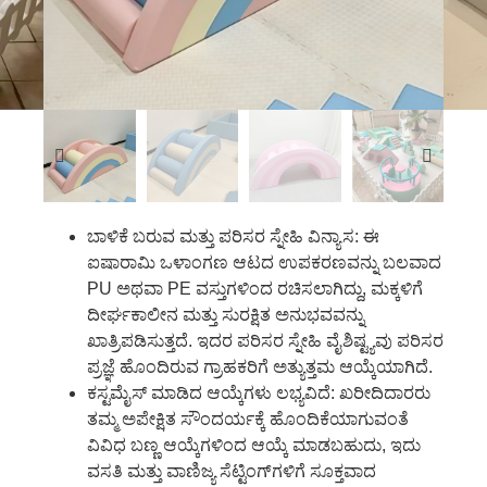
ಬಾಳಿಕೆ ಬರುವ ಮತ್ತು ಪರಿಸರ ಸ್ನೇಹಿ ವಿನ್ಯಾಸ: ಈ
ಐಷಾರಾಮಿ ಒಳಾಂಗಣ ಆಟದ ಉಪಕರಣವನ್ನು ಬಲವಾದ
PU ಅಥವಾ PE ವಸ್ತುಗಳಿಂದ ರಚಿಸಲಾಗಿದ್ದು, ಮಕ್ಕಳಿಗೆ
ದೀರ್ಘಕಾಲೀನ ಮತ್ತು ಸುರಕ್ಷಿತ ಅನುಭವವನ್ನು
ಖಾತ್ರಿಪಡಿಸುತ್ತದೆ. ಇದರ ಪರಿಸರ ಸ್ನೇಹಿ ವೈಶಿಷ್ಟ್ಯವು ಪರಿಸರ
ಪ್ರಜ್ಞೆ ಹೊಂದಿರುವ ಗ್ರಾಹಕರಿಗೆ ಅತ್ಯುತ್ತಮ ಆಯ್ಕೆಯಾಗಿದೆ.
ಕಸ್ಟಮೈಸ್ ಮಾಡಿದ ಆಯ್ಕೆಗಳು ಲಭ್ಯವಿದೆ: ಖರೀದಿದಾರರು
ತಮ್ಮ ಅಪೇಕ್ಷಿತ ಸೌಂದರ್ಯಕ್ಕೆ ಹೊಂದಿಕೆಯಾಗುವಂತೆ
ವಿವಿಧ ಬಣ್ಣ ಆಯ್ಕೆಗಳಿಂದ ಆಯ್ಕೆ ಮಾಡಬಹುದು, ಇದು
ವಸತಿ ಮತ್ತು ವಾಣಿಜ್ಯ ಸೆಟ್ಟಿಂಗ್‌ಗಳಿಗೆ ಸೂಕ್ತವಾದ