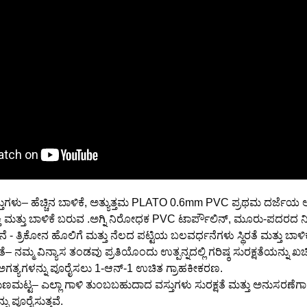
ುಗಳು– ಹೆಚ್ಚಿನ ಬಾಳಿಕೆ, ಅತ್ಯುತ್ತಮ PLATO 0.6mm PVC ಪ್ರಥಮ ದರ್ಜೆಯ ಆಂ
ಿ ಮತ್ತು ಬಾಳಿಕೆ ಬರುವ .ಅಗ್ನಿ ನಿರೋಧಕ PVC ಟಾರ್ಪೌಲಿನ್, ಮೂರು-ಪದರದ ನ
- ತ್ರಿಕೋನ ಹೊಲಿಗೆ ಮತ್ತು ನೆಲದ ಪಟ್ಟಿಯ ಬಲವರ್ಧನೆಗಳು ಸ್ಥಿರತೆ ಮತ್ತು ಬಾಳಿಕೆಯನ
– ನಮ್ಮ ವಿನ್ಯಾಸ ತಂಡವು ಪ್ರತಿಯೊಂದು ಉತ್ಪನ್ನದಲ್ಲಿ ಗರಿಷ್ಠ ಸುರಕ್ಷತೆಯನ್ನು ಖ
್ ಅಗತ್ಯಗಳನ್ನು ಪೂರೈಸಲು 1-ಆನ್-1 ಉಚಿತ ಗ್ರಾಹಕೀಕರಣ.
ುಣಮಟ್ಟ– ಎಲ್ಲಾ ಗಾಳಿ ತುಂಬಬಹುದಾದ ವಸ್ತುಗಳು ಸುರಕ್ಷತೆ ಮತ್ತು ಅನುಸರಣೆ
 ಪೂರೈಸುತ್ತವೆ.