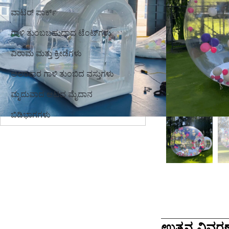
ವಾಟರ್ ಪಾರ್ಕ್
ಗಾಳಿ ತುಂಬಬಹುದಾದ ಟೆಂಟ್‌ಗಳು
ವಿರಾಮ ಮತ್ತು ಕ್ರೀಡೆಗಳು
ಅಲಂಕಾರ ಗಾಳಿ ತುಂಬಿದ ವಸ್ತುಗಳು
ಮೃದುವಾದ ಆಟದ ಮೈದಾನ
ಬಿಡಿಭಾಗಗಳು
ಉತ್ಪನ್ನ ವಿವರಣ