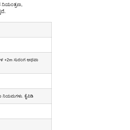
ದ ನಿಯಂತ್ರಣ,
ದೆ.
ೋಳ +2m ಸುರಂಗ ಅಥವಾ
್ಷತಾ ನಿಯಮಗಳು. ಕೈಪಿಡಿ