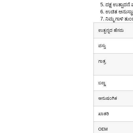
ದಕ್ಷ ಉತ್ಪಾದನೆ
ಉಚಿತ ಅನುಸ್ಥಾಪ
ನಿಮ್ಮ ಗಾಳಿ ತುಂ
ಉತ್ಪನ್ನದ ಹೆಸರು
ವಸ್ತು
ಗಾತ್ರ
ಬಣ್ಣ
ಆನುಷಂಗಿಕ
ಖಾತರಿ
OEM