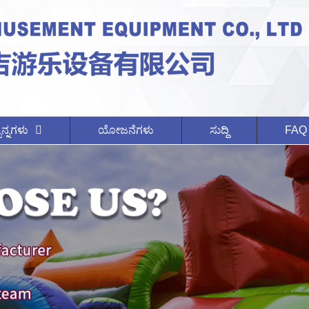
ನ್ನಗಳು
ಯೋಜನೆಗಳು
ಸುದ್ದಿ
FAQ