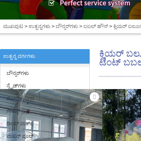
ಮುಖಪುಟ
>
ಉತ್ಪನ್ನಗಳು
>
ಬೌನ್ಸರ್‌ಗಳು
>
ಬಬಲ್ ಹೌಸ್
>
ಕ್ಲಿಯರ್ ಬಲೂ
ಕ್ಲಿಯರ್ ಬಲ
ಉತ್ಪನ್ನ ವರ್ಗಗಳು
ಟೆಂಟ್ ಬಬ
ಬೌನ್ಸರ್‌ಗಳು
ಸ್ಲೈಡ್‌ಗಳು
ಮೋಜಿನ ನಗರ
ಗೇಮ್ಸ್
ಥೀಮ್ ಪಾರ್ಕ್
ವಾಟರ್ ಪೂಲ್