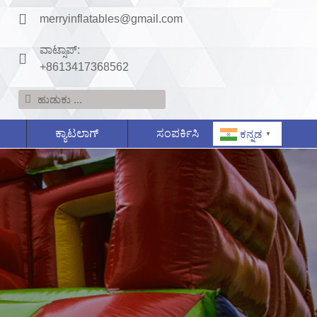
merryinflatables@gmail.com
ವಾಟ್ಸಾಪ್:
+8613417368562
ಕ್ಯಾಟಲಾಗ್
ಸಂಪರ್ಕಿಸಿ
ಕನ್ನಡ
▼