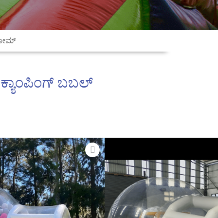
 ಡೋಮ್
ಕ್ಯಾಂಪಿಂಗ್ ಬಬಲ್
ೆಂಟ್ ಹೊರಾಂಗಣ ಕಾರ್ಯಕ್ರಮಗಳು
ಕ್ತವಾಗಿದೆ. ಇದರ ಗಾಳಿ ತುಂಬಬಹುದಾದ
ಕರ್ಷಕ ರಚನೆಯನ್ನು ಸೃಷ್ಟಿಸುತ್ತದೆ, ಜೊತೆಗೆ
ಥಳವನ್ನು ಒದಗಿಸುತ್ತದೆ. * ಬಬಲ್ ಟೆಂಟ್
ತ್ತು ಸುಲಭವಾದ ಸೆಟಪ್‌ಗಾಗಿ ಸುರಂಗದ
್ಲೋವರ್‌ನೊಂದಿಗೆ ಬರುತ್ತದೆ ಮತ್ತು
ಿಗಾಗಿ ಬಳಸಬಹುದು. * ಬಹುಮುಖ ಸ್ಥಳ: