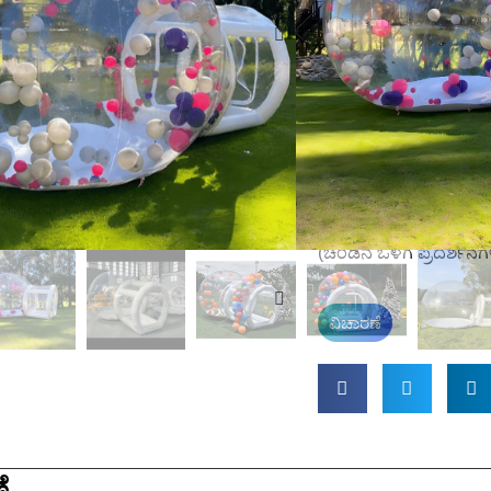
ಬಬಲ್ ಮನೆಯ ರಚನೆಯು ಬಹ
ಸೆಟಪ್‌ಗಳಿಗೆ ಅವಕಾಶ ಕಲ್ಪಿಸು
ಬಾಗಿಲಿನ ಸುರಂಗವು ಹೊಂದಿಕ
ನೀಡುತ್ತದೆ, ಆದ್ದರಿಂದ ನೀವು 
ಅನ್ನು ರಚಿಸಬಹುದು. * ಪರ
ಏರ್ ಪಂಪ್. ಹೊಂದಿಸಲು 
ಟೆಂಟ್ ಮನೆಗಳನ್ನು ಸ್ಥಾಪಿಸ
ಉಬ್ಬಿಸಬಹುದು. * ಸನ್ನಿವೇಶ
ಪಾರ್ಟಿಗಳು, ಬಾಡಿಗೆಗಳು, ಕ
(ಚೆಂಡಿನ ಒಳಗೆ ಪ್ರದರ್ಶನಗಳ
ವಿಚಾರಣೆ
ೆ