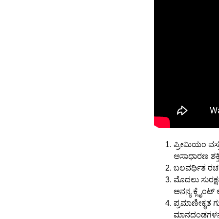
ಪ್ರೀಮಿಯಂ ವಸ್ತ
ಅಸಾಧಾರಣ ಶಕ್ತ
ಬಲವರ್ಧಿತ ರಚನೆ 
ಮೊದಲು ಸುರಕ್ಷತೆ
ಅನನ್ಯ ಕ್ಲೈಂಟ
ಪ್ರಮಾಣೀಕೃತ ಗ
ಮಾನದಂಡಗಳನ್ನು