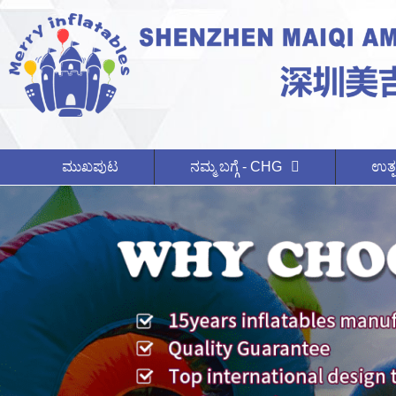
ಮುಖಪುಟ
ನಮ್ಮ ಬಗ್ಗೆ - CHG
ಉತ್ಪ