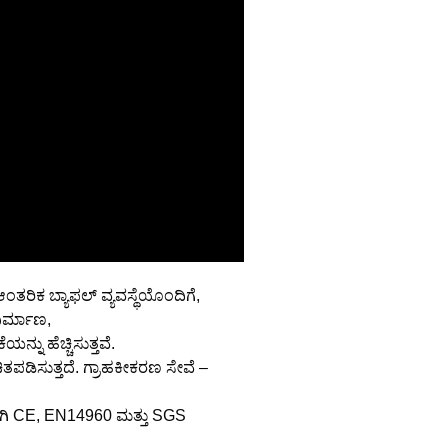
ತರಿಕ ಬ್ಯಾಫಲ್ ವ್ಯವಸ್ಥೆಯೊಂದಿಗೆ,
ಿರ್ಮಾಣ,
್ನು ಹೆಚ್ಚಿಸುತ್ತವೆ.
ಚಿತಪಡಿಸುತ್ತದೆ. ಗ್ರಾಹಕೀಕರಣ ಸೇವೆ –
ಗಾಗಿ CE, EN14960 ಮತ್ತು SGS