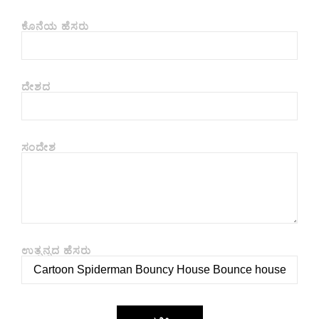
ಕೊನೆಯ ಹೆಸರು
ದೇಶದ
ಸಂದೇಶ
ಉತ್ಪನ್ನದ ಹೆಸರು