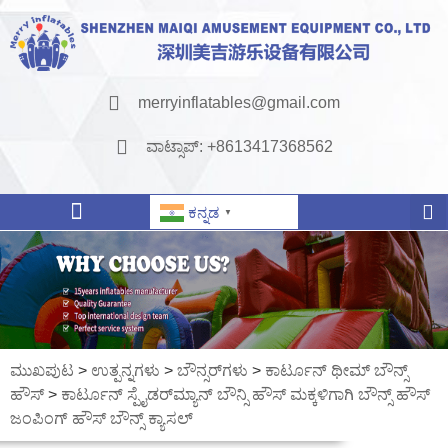
merryinflatables@gmail.com
ವಾಟ್ಸಾಪ್: +8613417368562
ಕನ್ನಡ
▼
ಮುಖಪುಟ
>
ಉತ್ಪನ್ನಗಳು
>
ಬೌನ್ಸರ್‌ಗಳು
>
ಕಾರ್ಟೂನ್ ಥೀಮ್ ಬೌನ್ಸ್
ಹೌಸ್
>
ಕಾರ್ಟೂನ್ ಸ್ಪೈಡರ್‌ಮ್ಯಾನ್ ಬೌನ್ಸಿ ಹೌಸ್ ಮಕ್ಕಳಿಗಾಗಿ ಬೌನ್ಸ್ ಹೌಸ್
ಜಂಪಿಂಗ್ ಹೌಸ್ ಬೌನ್ಸ್ ಕ್ಯಾಸಲ್