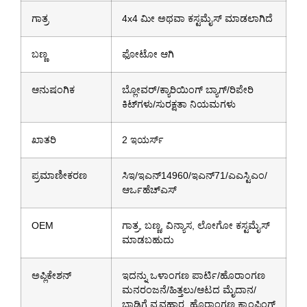
ಗಾತ್ರ
4x4 ಮೀ ಅಥವಾ ಕಸ್ಟಮೈಸ್ ಮಾಡಲಾಗಿದೆ
ಬಣ್ಣ
ಫೋಟೋ ಆಗಿ
ಆನುಷಂಗಿಕ
ಬ್ಲೋವರ್/ಕ್ಯಾರಿಯಿಂಗ್ ಬ್ಯಾಗ್/ರಿಪೇರಿ
ಕಿಟ್‌ಗಳು/ಸುರಕ್ಷತಾ ನಿಯಮಗಳು
ಖಾತರಿ
2 ಇಯರ್ಸ್
ಪ್ರಮಾಣೀಕರಣ
ಸಿಇ/ಇಎನ್14960/ಇಎನ್71/ಎಎಸ್ಟಿಎಂ/
ಆರ್ಒಹೆಚ್ಎಸ್
OEM
ಗಾತ್ರ, ಬಣ್ಣ, ವಿನ್ಯಾಸ, ಲೋಗೋ ಕಸ್ಟಮೈಸ್
ಮಾಡಬಹುದು
ಅಪ್ಲಿಕೇಶನ್
ಇದನ್ನು ಒಳಾಂಗಣ ಪಾರ್ಟಿ/ಹೊರಾಂಗಣ
ಮನರಂಜನೆ/ಹಿತ್ತಲು/ಆಟದ ಮೈದಾನ/
ಬಾಡಿಗೆ ವ್ಯವಹಾರ, ಹೊರಾಂಗಣ ಕ್ಯಾಂಪಿಂಗ್