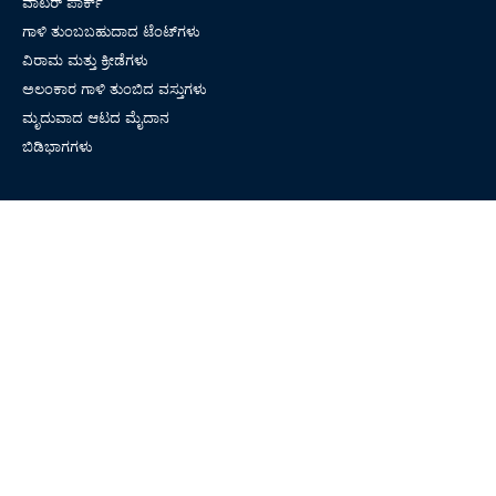
ವಾಟರ್ ಪಾರ್ಕ್
ಗಾಳಿ ತುಂಬಬಹುದಾದ ಟೆಂಟ್‌ಗಳು
ವಿರಾಮ ಮತ್ತು ಕ್ರೀಡೆಗಳು
ಅಲಂಕಾರ ಗಾಳಿ ತುಂಬಿದ ವಸ್ತುಗಳು
ಮೃದುವಾದ ಆಟದ ಮೈದಾನ
ಬಿಡಿಭಾಗಗಳು