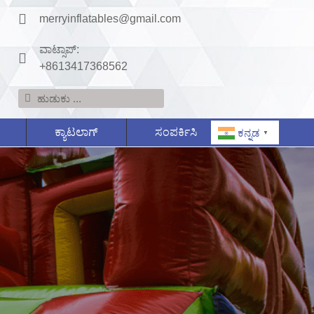
merryinflatables@gmail.com
ವಾಟ್ಸಾಪ್:
+8613417368562
ಕ್ಯಾಟಲಾಗ್
ಸಂಪರ್ಕಿಸಿ
ಕನ್ನಡ
▼