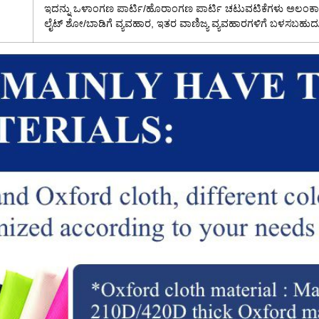
ಇದನ್ನು ಒಳಾಂಗಣ ಪಾರ್ಟಿ/ಹೊರಾಂಗಣ ಪಾರ್ಟಿ ಚಟುವಟಿಕೆಗಳು ಅಲಂಕ
ಲೈಟ್ ಶೋ/ಬಾಡಿಗೆ ವ್ಯವಹಾರ, ಇತರ ವಾಣಿಜ್ಯ ವ್ಯವಹಾರಗಳಿಗೆ ಬಳಸಬಹುದ