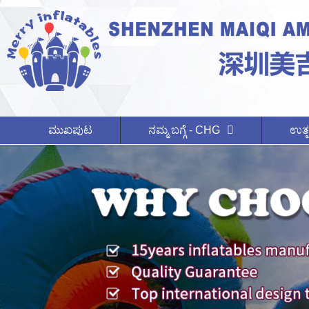
ಮುಖಪುಟ
ನಮ್ಮ ಬಗ್ಗೆ - CHG
ಉತ್ಪ