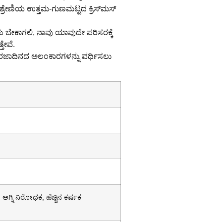
ಕ ಶ್ರೇಣಿಯ ಉತ್ತಮ-ಗುಣಮಟ್ಟದ ಕ್ರಿಸ್‌ಮಸ್
ಿಗಳು ಬೇಕಾಗಲಿ, ನಾವು ಯಾವುದೇ ಪರಿಸರಕ್ಕೆ
ತೇವೆ.
ರಜಾದಿನದ ಅಲಂಕಾರಗಳನ್ನು ವರ್ಧಿಸಲು
, ಅಗ್ನಿ ನಿರೋಧಕ, ಹೆಚ್ಚಿನ ಕರ್ಷಕ