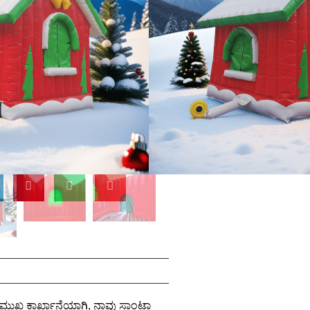
ಿನ ಕಣ್ಣೀರಿನ ಶಕ್ತಿ
 ಜೀವಿತಾವಧಿ ಮತ್ತು ವೆಚ್ಚ-
ದ ವಸ್ತುಗಳನ್ನು ಕಸ್ಟಮೈಸ್
ಾದ ಕಾರ್ಖಾನೆ, ನಿಮ್ಮ ಯಾವುದೇ
 ಕಸ್ಟಮೈಸ್ ಮಾಡಲಾಗಿದೆ.
ರಮುಖ ಕಾರ್ಖಾನೆಯಾಗಿ, ನಾವು ಸಾಂಟಾ