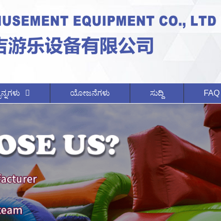
ನ್ನಗಳು
ಯೋಜನೆಗಳು
ಸುದ್ದಿ
FAQ