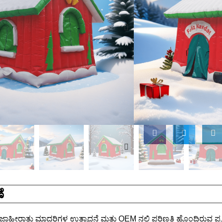
5. ಹೆಚ್ಚಿನ ಬಾಳಿಕೆ ಮತ್ತು ಹೆಚ್ಚ
6. ಮರುಬಳಕೆ, ದೀರ್ಘಾವಧಿಯ
ಪರಿಣಾಮಕಾರಿ
7. ಎಲ್ಲಾ ಗಾಳಿ ತುಂಬಬಹುದಾ
ಮಾಡಬಹುದು.
8. ನಾವು ಗಾಳಿ ತುಂಬಬಹುದ
ಬೇಡಿಕೆಗಳಿಗೆ ಅನುಗುಣವಾಗಿ
ವಿಚಾರಣೆ
ೆ
ಾಹೀರಾತು ಮಾದರಿಗಳ ಉತ್ಪಾದನೆ ಮತ್ತು OEM ನಲ್ಲಿ ಪರಿಣತಿ ಹೊಂದಿರುವ ಪ್