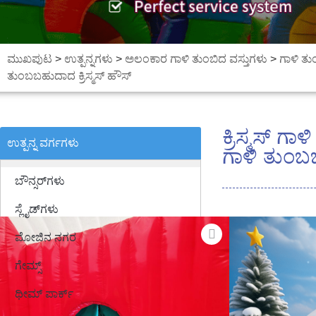
ಮುಖಪುಟ
>
ಉತ್ಪನ್ನಗಳು
>
ಅಲಂಕಾರ ಗಾಳಿ ತುಂಬಿದ ವಸ್ತುಗಳು
>
ಗಾಳಿ ತ
ತುಂಬಬಹುದಾದ ಕ್ರಿಸ್ಮಸ್ ಹೌಸ್
ಕ್ರಿಸ್ಮಸ್ 
ಉತ್ಪನ್ನ ವರ್ಗಗಳು
ಗಾಳಿ ತುಂಬಬ
ಬೌನ್ಸರ್‌ಗಳು
ಸ್ಲೈಡ್‌ಗಳು
ಮೋಜಿನ ನಗರ
ಗೇಮ್ಸ್
ಥೀಮ್ ಪಾರ್ಕ್