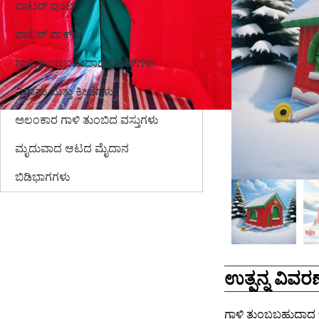
ವಾಟರ್ ಪೂಲ್
ವಾಟರ್ ಪಾರ್ಕ್
ಗಾಳಿ ತುಂಬಬಹುದಾದ ಟೆಂಟ್‌ಗಳು
ವಿರಾಮ ಮತ್ತು ಕ್ರೀಡೆಗಳು
ಅಲಂಕಾರ ಗಾಳಿ ತುಂಬಿದ ವಸ್ತುಗಳು
ಮೃದುವಾದ ಆಟದ ಮೈದಾನ
ಬಿಡಿಭಾಗಗಳು
ಉತ್ಪನ್ನ ವಿವರಣ
ಗಾಳಿ ತುಂಬಬಹುದಾದ ಜ