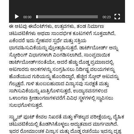
00:00
00:23
ಈ ಆಟವು ಈವೆಂಟ್‌ಗಳು, ಉತ್ಸವಗಳು, ತಂಡ ನಿರ್ಮಾಣ
ಚಟುವಟಿಕೆಗಳು ಅಥವಾ ಸಾಂದರ್ಭಿಕ ಕೂಟಗಳಿಗೆ ಸೂಕ್ತವಾಗಿದೆ,
ಏಕೆಂದರೆ ಇದು ಸ್ನೇಹಪರ ಸ್ಪರ್ಧೆ ಮತ್ತು ಸಕ್ರಿಯ
ಭಾಗವಹಿಸುವಿಕೆಯನ್ನು ಪ್ರೋತ್ಸಾಹಿಸುತ್ತದೆ. ಡಾರ್ಟ್‌ಬೋರ್ಡ್ ಅನ್ನು
ಸ್ಕೋರಿಂಗ್ ವಿಭಾಗಗಳಾಗಿ ವಿಂಗಡಿಸಲಾಗಿದೆ, ಸಾಂಪ್ರದಾಯಿಕ
ಡಾರ್ಟ್‌ಬೋರ್ಡ್‌ನಂತೆಯೇ, ಆದರೆ ಹೆಚ್ಚು ದೊಡ್ಡ ಪ್ರಮಾಣದಲ್ಲಿ.
ಆಟಗಾರರು ಅಂಕಗಳನ್ನು ಸಂಗ್ರಹಿಸಲು ನಿರ್ದಿಷ್ಟ ವಲಯಗಳನ್ನು
ಹೊಡೆಯುವ ಗುರಿಯನ್ನು ಹೊಂದಿದ್ದಾರೆ, ಹೆಚ್ಚಿನ ಸ್ಕೋರ್ ಆಟವನ್ನು
ಗೆಲ್ಲುತ್ತದೆ. ಗಾಳಿ ತುಂಬಬಹುದಾದ ವಿನ್ಯಾಸವು ಸುರಕ್ಷತೆ ಮತ್ತು
ಸಾಗಿಸುವಿಕೆಯನ್ನು ಖಾತ್ರಿಗೊಳಿಸುತ್ತದೆ, ಉದ್ಯಾನವನಗಳಿಂದ
ಒಳಾಂಗಣ ಕ್ರೀಡಾಂಗಣಗಳವರೆಗೆ ವಿವಿಧ ಸ್ಥಳಗಳಲ್ಲಿ ಸ್ಥಾಪಿಸಲು
ಸುಲಭಗೊಳಿಸುತ್ತದೆ.
ಸ್ಕ್ರ್ಯಾಚ್ ಫೂಟ್ ಕೇವಲ ನಿಖರತೆ ಮತ್ತು ಕೌಶಲ್ಯದ ಪರೀಕ್ಷೆಯಲ್ಲ, ದೈಹಿಕ
ಚಟುವಟಿಕೆಯಲ್ಲಿ ತೊಡಗಿಸಿಕೊಳ್ಳಲು ಅದ್ಭುತವಾದ ಮಾರ್ಗವಾಗಿದೆ.
ಇದರ ರೋಮಾಂಚಕ ವಿನ್ಯಾಸ ಮತ್ತು ದೊಡ್ಡ ರಚನೆಯು ಇದನ್ನು ದೃಶ್ಯ