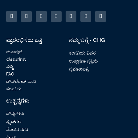
ಪ್ರಾರಂಭಿಸಲು ಒತ್ತಿ
ನಮ್ಮ ಬಗ್ಗೆ - CHG
ಮುಖಪುಟ
ಕಂಪನಿಯ ವಿವರ
ಯೋಜನೆಗಳು
ಉತ್ಪಾದನಾ ಪ್ರಕ್ರಿಯೆ
ಸುದ್ದಿ
ಪ್ರಮಾಣಪತ್ರ
FAQ
ಡೌನ್‌ಲೋಡ್ ಮಾಡಿ
ಸಂಪರ್ಕಿಸಿ
ಉತ್ಪನ್ನಗಳು
ಬೌನ್ಸರ್‌ಗಳು
ಸ್ಲೈಡ್‌ಗಳು
ಮೋಜಿನ ನಗರ
ಗೇಮ್ಸ್