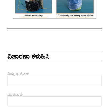
ವಿಚಾರಣಾ ಕಳುಹಿಸಿ
ನಿಮ್ಮ ಇ-ಮೇಲ್
ದೂರವಾಣಿ