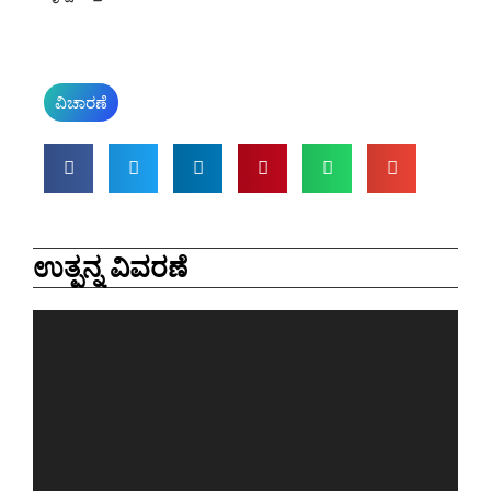
ವಿಚಾರಣೆ
ಉತ್ಪನ್ನ ವಿವರಣೆ
Video
Player