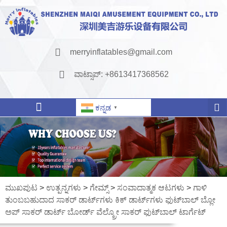
merryinflatables@gmail.com
ವಾಟ್ಸಾಪ್: +8613417368562
ಕನ್ನಡ
▼
ಮುಖಪುಟ
>
ಉತ್ಪನ್ನಗಳು
>
ಗೇಮ್ಸ್
>
ಸಂವಾದಾತ್ಮಕ ಆಟಗಳು
>
ಗಾಳಿ
ತುಂಬಬಹುದಾದ ಸಾಕರ್ ಡಾರ್ಟ್‌ಗಳು ಕಿಕ್ ಡಾರ್ಟ್‌ಗಳು ಫುಟ್‌ಬಾಲ್ ಬ್ಲೋ
ಅಪ್ ಸಾಕರ್ ಡಾರ್ಟ್ ಬೋರ್ಡ್ ವೆಲ್ಕ್ರೋ ಸಾಕರ್ ಫುಟ್‌ಬಾಲ್ ಟಾರ್ಗೆಟ್