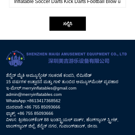
ಸಲ್ಲಿಸಿ
ಶೆನ್ಜೆನ್ ಮೈಕಿ ಅಮ್ಯೂಸ್ಮೆಂಟ್ ಸಲಕರಣೆ ಕಂಪನಿ, ಲಿಮಿಟೆಡ್
15 ವರ್ಷಗಳ ಉತ್ಪಾದನೆ ಮತ್ತು ಗಾಳಿ ತುಂಬಿದ ಅಮ್ಯೂಸ್‌ಮೆಂಟ್ ವ್ಯವಹಾರ
ಇ-ಮೇಲ್:
merryinflatables@gmail.com
admin@merryinflatables.com
WhatsApp:+8613417368562
ದೂರವಾಣಿ:+86 755 85093666
ಫ್ಯಾಕ್ಸ್: +86 755 85093666
ವಿಳಾಸ: ಕ್ಸಿಂಟಾಂಗ್‌ಕೆಂಗ್ 88 ಇಂಡಸ್ಟ್ರಿಯಲ್ ಪಾರ್ಕ್, ಹೆಂಗ್‌ಗ್ಯಾಂಗ್ ಸ್ಟ್ರೀಟ್,
ಲಾಂಗ್‌ಗ್ಯಾಂಗ್ ಜಿಲ್ಲೆ, ಶೆನ್ಜೆನ್ ನಗರ, ಗುವಾಂಗ್‌ಡಾಂಗ್, ಚೀನಾ.