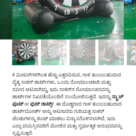
4 ಮೀಟರ್‌ಗಳಿಗಿಂತ ಹೆಚ್ಚು ಎತ್ತರವಿರುವ, ಗಾಳಿ ತುಂಬಬಹುದಾದ
ದೈತ್ಯ ಸಾಕರ್ ಡಾರ್ಟ್‌ಗಳು, ಒಂದು ರೋಮಾಂಚಕಾರಿ ಮತ್ತು
ನವೀನ ಆಟವಾಗಿದ್ದು, ಇದು ಸಾಕರ್‌ನ ರೋಮಾಂಚನವನ್ನು
ಡಾರ್ಟ್‌ಗಳ ನಿಖರತೆಯೊಂದಿಗೆ ಸಂಯೋಜಿಸುತ್ತದೆ. ಇದನ್ನು
ಸ್ಕ್ರಾಚ್
ಫೂಟ್
or
ಫುಟ್ ಡಾರ್ಟ್ಸ್
, ಈ ದೊಡ್ಡದಾದ ಗಾಳಿ ತುಂಬಬಹುದಾದ
ಡಾರ್ಟ್‌ಬೋರ್ಡ್ ಅನ್ನು ಆಟಗಾರರು ಗುರಿಯತ್ತ ಸಾಕರ್
ಚೆಂಡುಗಳನ್ನು ಶೂಟ್ ಮಾಡಲು ವಿನ್ಯಾಸಗೊಳಿಸಲಾಗಿದೆ, ಇದು
ಎಲ್ಲಾ ವಯಸ್ಸಿನವರಿಗೆ ಮೋಜಿನ ಮತ್ತು ಸ್ಪರ್ಧಾತ್ಮಕ ಅನುಭವವನ್ನು
ಸೃಷ್ಟಿಸುತ್ತದೆ.