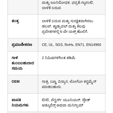
ಮತ್ತು ಜಲನಿರೋಧಕ, ಭದ್ರತೆ-ಗ್ಯಾರಂಟಿ;
ಬಾಳಿಕೆ ಬರುವ.
ತಂತ್ರ
ಬಾಳಿಕೆ ಬರುವ ಮತ್ತು ಸುರಕ್ಷಿತವಾಗಿರಲು
ಡಬಲ್, ಕ್ವಾಡ್ರುಪಲ್ ಮತ್ತು ಕೆಲವು
ಪ್ರದೇಶಗಳಲ್ಲಿ 6-ವೇ ಬಾಕ್ಸ್ ಹೊಲಿಗೆ.
ಪ್ರಮಾಣೀಕರಣ
CE, UL, SGS, RoHs, EN71, EN14960
ಗಾಳಿ
2 ನಿಮಿಷಗಳಿಗಿಂತ ಕಡಿಮೆ
ತುಂಬಬಹುದಾದ
ಸಮಯ
OEM
ಗಾತ್ರ, ಬಣ್ಣ, ವಿನ್ಯಾಸ, ಲೋಗೋ ಕಸ್ಟಮೈಸ್
ಮಾಡಬಹುದು
ಪಾವತಿ
ಟಿ/ಟಿ, ವೆಸ್ಟರ್ನ್ ಯೂನಿಯನ್, ಟ್ರೇಡ್
ನಿಯಮಗಳು
ಅಶ್ಯೂರೆನ್ಸ್ ಅಥವಾ ಮನಿಗ್ರಾಮ್