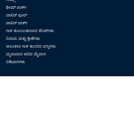
ಥೀಮ್ ಪಾರ್ಕ್
ವಾಟರ್ ಪೂಲ್
ವಾಟರ್ ಪಾರ್ಕ್
ಗಾಳಿ ತುಂಬಬಹುದಾದ ಟೆಂಟ್‌ಗಳು
ವಿರಾಮ ಮತ್ತು ಕ್ರೀಡೆಗಳು
ಅಲಂಕಾರ ಗಾಳಿ ತುಂಬಿದ ವಸ್ತುಗಳು
ಮೃದುವಾದ ಆಟದ ಮೈದಾನ
ಬಿಡಿಭಾಗಗಳು