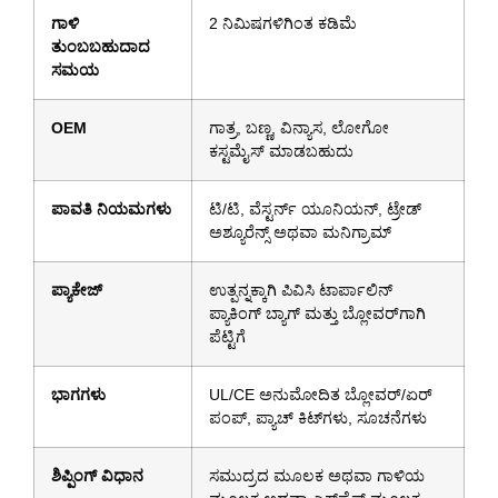
ಗಾಳಿ
2 ನಿಮಿಷಗಳಿಗಿಂತ ಕಡಿಮೆ
ತುಂಬಬಹುದಾದ
ಸಮಯ
OEM
ಗಾತ್ರ, ಬಣ್ಣ, ವಿನ್ಯಾಸ, ಲೋಗೋ
ಕಸ್ಟಮೈಸ್ ಮಾಡಬಹುದು
ಪಾವತಿ ನಿಯಮಗಳು
ಟಿ/ಟಿ, ವೆಸ್ಟರ್ನ್ ಯೂನಿಯನ್, ಟ್ರೇಡ್
ಅಶ್ಯೂರೆನ್ಸ್ ಅಥವಾ ಮನಿಗ್ರಾಮ್
ಪ್ಯಾಕೇಜ್
ಉತ್ಪನ್ನಕ್ಕಾಗಿ ಪಿವಿಸಿ ಟಾರ್ಪಾಲಿನ್
ಪ್ಯಾಕಿಂಗ್ ಬ್ಯಾಗ್ ಮತ್ತು ಬ್ಲೋವರ್‌ಗಾಗಿ
ಪೆಟ್ಟಿಗೆ
ಭಾಗಗಳು
UL/CE ಅನುಮೋದಿತ ಬ್ಲೋವರ್/ಏರ್
ಪಂಪ್, ಪ್ಯಾಚ್ ಕಿಟ್‌ಗಳು, ಸೂಚನೆಗಳು
ಶಿಪ್ಪಿಂಗ್ ವಿಧಾನ
ಸಮುದ್ರದ ಮೂಲಕ ಅಥವಾ ಗಾಳಿಯ