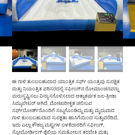
ಈ ಗಾಳಿ ತುಂಬಬಹುದಾದ ಯಾಂತ್ರಿಕ ಸರ್ಫ್ ಯಂತ್ರವು ಸುರಕ್ಷಿತ
ಮತ್ತು ನಿಯಂತ್ರಿತ ಪರಿಸರದಲ್ಲಿ ಸರ್ಫಿಂಗ್‌ನ ರೋಮಾಂಚನವನ್ನು
ಮರುಸೃಷ್ಟಿಸಲು ವಿನ್ಯಾಸಗೊಳಿಸಲಾದ ಅತ್ಯಾಕರ್ಷಕ ಜಲ-ಕ್ರೀಡಾ
ಸಿಮ್ಯುಲೇಟರ್ ಆಗಿದೆ. ಮೋಟಾರೀಕೃತ ಚಲಿಸುವ
ಸರ್ಫ್‌ಬೋರ್ಡ್‌ನೊಂದಿಗೆ ಸಜ್ಜುಗೊಂಡಿದ್ದು ಮತ್ತು ಮೃದುವಾದ
ಗಾಳಿ ತುಂಬಬಹುದಾದ ಸುರಕ್ಷತಾ ಹಾಸಿಗೆಯಿಂದ ಸುತ್ತುವರೆದಿದೆ,
ಇದು ಎಲ್ಲಾ ಕೌಶಲ್ಯ ಮಟ್ಟಗಳ ಬಳಕೆದಾರರಿಗೆ ಸರ್ಫಿಂಗ್,
ಸ್ನೋಬೋರ್ಡಿಂಗ್-ಶೈಲಿಯ ಸಮತೋಲನ ತರಬೇತಿ ಮತ್ತು