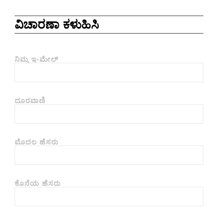
ವಿಚಾರಣಾ ಕಳುಹಿಸಿ
ನಿಮ್ಮ ಇ-ಮೇಲ್
ದೂರವಾಣಿ
ಮೊದಲ ಹೆಸರು
ಕೊನೆಯ ಹೆಸರು