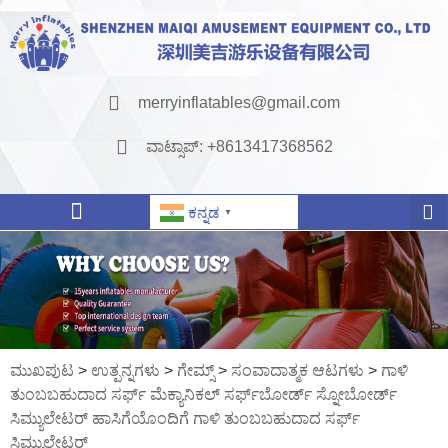
merryinflatables@gmail.com
ವಾಟ್ಸಾಪ್: +8613417368562
ಕನ್ನಡ
▼
ಮುಖಪುಟ
>
ಉತ್ಪನ್ನಗಳು
>
ಗೇಮ್ಸ್
>
ಸಂವಾದಾತ್ಮಕ ಆಟಗಳು
>
ಗಾಳಿ
ತುಂಬಬಹುದಾದ ಸರ್ಫ್ ಮೆಕ್ಯಾನಿಕಲ್ ಸರ್ಫ್‌ಬೋರ್ಡ್ ಸ್ನೋಬೋರ್ಡ್
ಸಿಮ್ಯುಲೇಟರ್ ಹಾಸಿಗೆಯೊಂದಿಗೆ ಗಾಳಿ ತುಂಬಬಹುದಾದ ಸರ್ಫ್
ಸಿಮ್ಯುಲೇಟರ್