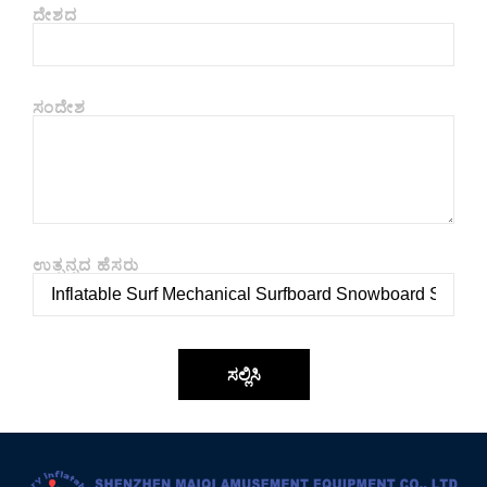
ದೇಶದ
ಸಂದೇಶ
ಉತ್ಪನ್ನದ ಹೆಸರು
ಸಲ್ಲಿಸಿ