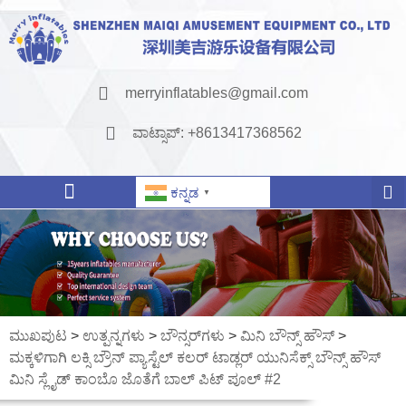
merryinflatables@gmail.com
ವಾಟ್ಸಾಪ್: +8613417368562
ಕನ್ನಡ
▼
ಮುಖಪುಟ
>
ಉತ್ಪನ್ನಗಳು
>
ಬೌನ್ಸರ್‌ಗಳು
>
ಮಿನಿ ಬೌನ್ಸ್ ಹೌಸ್
>
ಮಕ್ಕಳಿಗಾಗಿ ಲಕ್ಸಿ ಬ್ರೌನ್ ಪ್ಯಾಸ್ಟೆಲ್ ಕಲರ್ ಟಾಡ್ಲರ್ ಯುನಿಸೆಕ್ಸ್ ಬೌನ್ಸ್ ಹೌಸ್
ಮಿನಿ ಸ್ಲೈಡ್ ಕಾಂಬೊ ಜೊತೆಗೆ ಬಾಲ್ ಪಿಟ್ ಪೂಲ್ #2