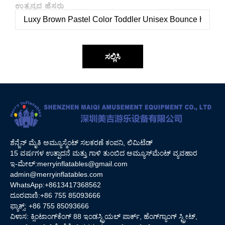
ಉತ್ಪನ್ನದ ಹೆಸರು
ಸಲ್ಲಿಸಿ
ಶೆನ್ಜೆನ್ ಮೈಕಿ ಅಮ್ಯೂಸ್ಮೆಂಟ್ ಸಲಕರಣೆ ಕಂಪನಿ, ಲಿಮಿಟೆಡ್
15 ವರ್ಷಗಳ ಉತ್ಪಾದನೆ ಮತ್ತು ಗಾಳಿ ತುಂಬಿದ ಅಮ್ಯೂಸ್‌ಮೆಂಟ್ ವ್ಯವಹಾರ
ಇ-ಮೇಲ್:
merryinflatables@gmail.com
admin@merryinflatables.com
WhatsApp:+8613417368562
ದೂರವಾಣಿ:+86 755 85093666
ಫ್ಯಾಕ್ಸ್: +86 755 85093666
ವಿಳಾಸ: ಕ್ಸಿಂಟಾಂಗ್‌ಕೆಂಗ್ 88 ಇಂಡಸ್ಟ್ರಿಯಲ್ ಪಾರ್ಕ್, ಹೆಂಗ್‌ಗ್ಯಾಂಗ್ ಸ್ಟ್ರೀಟ್,