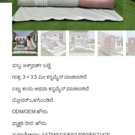
ವಸ್ತು: ಆಕ್ಸ್‌ಫರ್ಡ್ ಬಟ್ಟೆ
ಗಾತ್ರ: 3 × 3.5 ಮೀ ಕಸ್ಟಮೈಸ್ ಮಾಡಲಾಗಿದೆ
ಬಣ್ಣ: ಕಂದು ಅಥವಾ ಕಸ್ಟಮೈಸ್ ಮಾಡಲಾಗಿದೆ
ಬ್ಲೋವರ್:ಒಳಗೊಂಡಿದೆ
ODM/OEM:ಹೌದು
ಫ್ಯಾಕ್ಟರಿ ನೇರ: ಹೌದು
ಪ್ರಮಾಣೀಕರಣ: ASTM/SGS/EN14960/EN71/CE