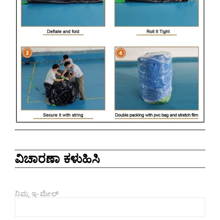
ವಿಚಾರಣಾ ಕಳುಹಿಸಿ
ನಿಮ್ಮ ಇ-ಮೇಲ್