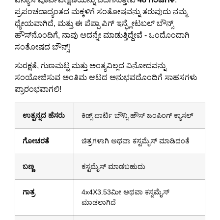
ಪ್ರಪಂಚದಾದ್ಯಂತದ ಮಕ್ಕಳಿಗೆ ಸಂತೋಷವನ್ನು ತರುವುದು ನಮ್ಮ
ಧ್ಯೇಯವಾಗಿದೆ, ಮತ್ತು ಈ ಪೆಪ್ಪಾ ಪಿಗ್ ಇನ್ಫ್ಲೇಟಬಲ್ ಬೌನ್ಸ್
ಹೌಸ್‌ನೊಂದಿಗೆ, ನಾವು ಅದನ್ನೇ ಮಾಡುತ್ತಿದ್ದೇವೆ - ಒಂದೊಂದಾಗಿ
ಸಂತೋಷದ ಬೌನ್ಸ್!
ಸುರಕ್ಷತೆ, ಗುಣಮಟ್ಟ ಮತ್ತು ಅಂತ್ಯವಿಲ್ಲದ ವಿನೋದವನ್ನು
ಸಂಯೋಜಿಸುವ ಅಂತಿಮ ಆಟದ ಅನುಭವದೊಂದಿಗೆ ಸಾಹಸಗಳು
ಪ್ರಾರಂಭವಾಗಲಿ!
ಉತ್ಪನ್ನದ ಹೆಸರು
ಕಿಡ್ಸ್ ಪಾರ್ಟಿ ಬೌನ್ಸಿ ಹೌಸ್ ಜಂಪಿಂಗ್ ಕ್ಯಾಸಲ್
ಗೋಚರತೆ
ಚಿತ್ರಗಳಾಗಿ ಅಥವಾ ಕಸ್ಟಮೈಸ್ ಮಾಡಿದಂತೆ
ಬಣ್ಣ
ಕಸ್ಟಮೈಸ್ ಮಾಡಬಹುದು
ಗಾತ್ರ
4x4X3.53ಮೀ ಅಥವಾ ಕಸ್ಟಮೈಸ್
ಮಾಡಲಾಗಿದೆ