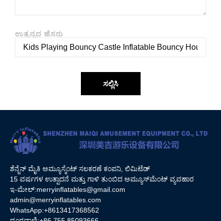
ಉತ್ಪನ್ನದ ಹೆಸರು
ಸಲ್ಲಿಸಿ
ಶೆನ್ಜೆನ್ ಮೈಕಿ ಅಮ್ಯೂಸ್ಮೆಂಟ್ ಸಲಕರಣೆ ಕಂಪನಿ, ಲಿಮಿಟೆಡ್
15 ವರ್ಷಗಳ ಉತ್ಪಾದನೆ ಮತ್ತು ಗಾಳಿ ತುಂಬಿದ ಅಮ್ಯೂಸ್‌ಮೆಂಟ್ ವ್ಯವಹಾರ
ಇ-ಮೇಲ್:
merryinflatables@gmail.com
admin@merryinflatables.com
WhatsApp:+8613417368562
ದೂರವಾಣಿ:+86 755 85093666