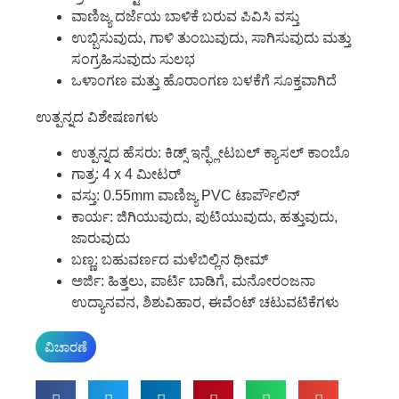
ವಾಣಿಜ್ಯ ದರ್ಜೆಯ ಬಾಳಿಕೆ ಬರುವ ಪಿವಿಸಿ ವಸ್ತು
ಉಬ್ಬಿಸುವುದು, ಗಾಳಿ ತುಂಬುವುದು, ಸಾಗಿಸುವುದು ಮತ್ತು
ಸಂಗ್ರಹಿಸುವುದು ಸುಲಭ
ಒಳಾಂಗಣ ಮತ್ತು ಹೊರಾಂಗಣ ಬಳಕೆಗೆ ಸೂಕ್ತವಾಗಿದೆ
ಉತ್ಪನ್ನದ ವಿಶೇಷಣಗಳು
ಉತ್ಪನ್ನದ ಹೆಸರು: ಕಿಡ್ಸ್ ಇನ್ಫ್ಲೇಟಬಲ್ ಕ್ಯಾಸಲ್ ಕಾಂಬೊ
ಗಾತ್ರ: 4 x 4 ಮೀಟರ್
ವಸ್ತು: 0.55mm ವಾಣಿಜ್ಯ PVC ಟಾರ್ಪೌಲಿನ್
ಕಾರ್ಯ: ಜಿಗಿಯುವುದು, ಪುಟಿಯುವುದು, ಹತ್ತುವುದು,
ಜಾರುವುದು
ಬಣ್ಣ: ಬಹುವರ್ಣದ ಮಳೆಬಿಲ್ಲಿನ ಥೀಮ್
ಅರ್ಜಿ: ಹಿತ್ತಲು, ಪಾರ್ಟಿ ಬಾಡಿಗೆ, ಮನೋರಂಜನಾ
ಉದ್ಯಾನವನ, ಶಿಶುವಿಹಾರ, ಈವೆಂಟ್ ಚಟುವಟಿಕೆಗಳು
ವಿಚಾರಣೆ