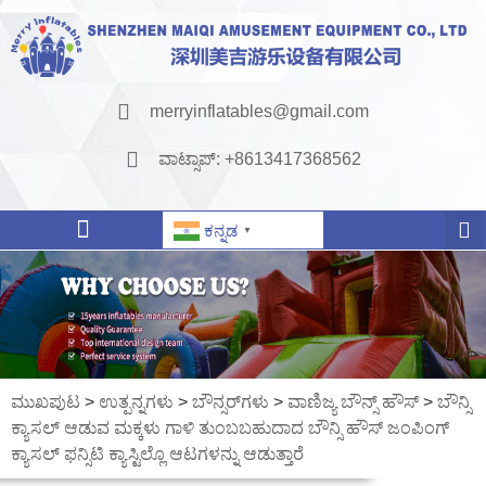
merryinflatables@gmail.com
ವಾಟ್ಸಾಪ್: +8613417368562
ಕನ್ನಡ
▼
ಮುಖಪುಟ
>
ಉತ್ಪನ್ನಗಳು
>
ಬೌನ್ಸರ್‌ಗಳು
>
ವಾಣಿಜ್ಯ ಬೌನ್ಸ್ ಹೌಸ್
>
ಬೌನ್ಸಿ
ಕ್ಯಾಸಲ್ ಆಡುವ ಮಕ್ಕಳು ಗಾಳಿ ತುಂಬಬಹುದಾದ ಬೌನ್ಸಿ ಹೌಸ್ ಜಂಪಿಂಗ್
ಕ್ಯಾಸಲ್ ಫನ್ಸಿಟಿ ಕ್ಯಾಸ್ಟಿಲ್ಲೊ ಆಟಗಳನ್ನು ಆಡುತ್ತಾರೆ