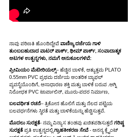
ನಾವು ಪರಿಣತಿ ಹೊಂದಿದ್ದೇವೆ
ವಾಣಿಜ್ಯ ದರ್ಜೆಯ ಗಾಳಿ
ತುಂಬಬಹುದಾದ ವಾಟರ್ ಪಾರ್ಕ್, ಥೀಮ್ ಪಾರ್ಕ್, ಸಂವಾದಾತ್ಮಕ
ಆಟಗಳ ಉತ್ಪನ್ನಗಳು, ನಮಗೆ ಅನುಕೂಲಗಳಿವೆ:
ಪ್ರೀಮಿಯಂ ಮೆಟೀರಿಯಲ್ಸ್
– ಹೆಚ್ಚಿನ ಬಾಳಿಕೆ, ಅತ್ಯುತ್ತಮ PLATO
0.55mm PVC ಪ್ರಥಮ ದರ್ಜೆಯ ಆಂತರಿಕ ಬ್ಯಾಫಲ್
ವ್ಯವಸ್ಥೆಯೊಂದಿಗೆ, ಅಸಾಧಾರಣ ಶಕ್ತಿ ಮತ್ತು ಬಾಳಿಕೆ ಬರುವ .ಅಗ್ನಿ
ನಿರೋಧಕ PVC ಟಾರ್ಪಾಲಿನ್, ಮೂರು-ಪದರ ನಿರ್ಮಾಣ,
ಬಲವರ್ಧಿತ ರಚನೆ
– ತ್ರಿಕೋನ ಹೊಲಿಗೆ ಮತ್ತು ನೆಲದ ಪಟ್ಟಿಯ
ಬಲವರ್ಧನೆಗಳು ಸ್ಥಿರತೆ ಮತ್ತು ಬಾಳಿಕೆಯನ್ನು ಹೆಚ್ಚಿಸುತ್ತವೆ.
ಮೊದಲು ಸುರಕ್ಷತೆ
- ನಮ್ಮ ವಿನ್ಯಾಸ ತಂಡವು ಖಚಿತಪಡಿಸುತ್ತದೆ
ಗರಿಷ್ಠ
ಸುರಕ್ಷತೆ
ಪ್ರತಿ ಉತ್ಪನ್ನದಲ್ಲಿ.
ಗ್ರಾಹಕೀಕರಣ ಸೇವೆ
- ಅನನ್ಯ ಕ್ಲೈಂಟ್