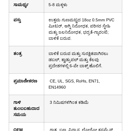
ಸಾಮರ್ಥ್ಯ
5-8 ಮಕ್ಕಳು
ವಸ್ತು
ಉತ್ತಮ ಗುಣಮಟ್ಟದ 18oz 0.5mm PVC
ಮೀಟರ್, ಅಗ್ನಿ ನಿರೋಧಕ, ಪರಿಸರ ಸ್ನೇಹಿ
ಮತ್ತು ಜಲನಿರೋಧಕ, ಭದ್ರತೆ-ಗ್ಯಾರಂಟಿ;
ಬಾಳಿಕೆ ಬರುವ.
ತಂತ್ರ
ಬಾಳಿಕೆ ಬರುವ ಮತ್ತು ಸುರಕ್ಷಿತವಾಗಿರಲು
ಡಬಲ್, ಕ್ವಾಡ್ರುಪಲ್ ಮತ್ತು ಕೆಲವು
ಪ್ರದೇಶಗಳಲ್ಲಿ 6-ವೇ ಬಾಕ್ಸ್ ಹೊಲಿಗೆ.
ಪ್ರಮಾಣೀಕರಣ
CE, UL, SGS, RoHs, EN71,
EN14960
ಗಾಳಿ
3 ನಿಮಿಷಗಳಿಗಿಂತ ಕಡಿಮೆ
ತುಂಬಬಹುದಾದ
ಸಮಯ
OEM
ಗಾತ್ರ, ಬಣ್ಣ, ವಿನ್ಯಾಸ, ಲೋಗೋ ಕಸ್ಟಮೈಸ್