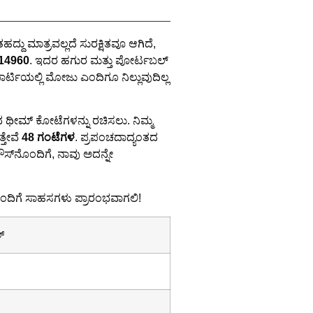
ದ್ದು ಮಾತ್ರವಲ್ಲದೆ ಸುರಕ್ಷಿತವೂ ಆಗಿದೆ,
್14960
. ಇದರ ಹಗುರ ಮತ್ತು ಪೋರ್ಟಬಲ್
ಾರ್ಟಿಯಲ್ಲಿ ಮೋಜು ಎಂದಿಗೂ ನಿಲ್ಲುವುದಿಲ್ಲ
ಧ ಥೀಮ್ ಕೋಟೆಗಳನ್ನು ರಚಿಸಲು. ನಿಮ್ಮ
್ತೇವೆ
48 ಗಂಟೆಗಳ
. ಪ್ರಪಂಚದಾದ್ಯಂತದ
ೌಸ್‌ನೊಂದಿಗೆ, ನಾವು ಅದನ್ನೇ
ಂದಿಗೆ ಸಾಹಸಗಳು ಪ್ರಾರಂಭವಾಗಲಿ!
್