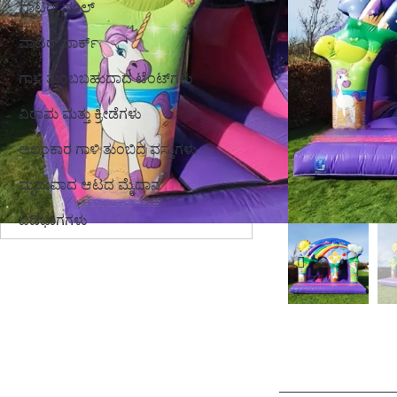
ವಾಟರ್ ಪೂಲ್
ವಾಟರ್ ಪಾರ್ಕ್
ಗಾಳಿ ತುಂಬಬಹುದಾದ ಟೆಂಟ್‌ಗಳು
ವಿರಾಮ ಮತ್ತು ಕ್ರೀಡೆಗಳು
ಅಲಂಕಾರ ಗಾಳಿ ತುಂಬಿದ ವಸ್ತುಗಳು
ಮೃದುವಾದ ಆಟದ ಮೈದಾನ
ಬಿಡಿಭಾಗಗಳು