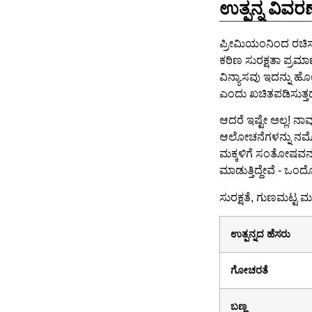
ಉತ್ಪನ್ನ ವಿವರಣ
ಪ್ರೀಮಿಯಂನಿಂದ ರಚಿ
ಕಠಿಣ ಸುರಕ್ಷತಾ ಪ್ರ
ವಿನ್ಯಾಸವು ಇದನ್ನು ಹೊ
ಎಂದು ಖಚಿತಪಡಿಸುತ್ತದ
ಆದರೆ ಇಷ್ಟೇ ಅಲ್ಲ! ನಾವ
ಆಲೋಚನೆಗಳನ್ನು ನಮ್ಮೊಂ
ಮಕ್ಕಳಿಗೆ ಸಂತೋಷವನ್ನು
ಮಾಡುತ್ತಿದ್ದೇವೆ - ಒ
ಸುರಕ್ಷತೆ, ಗುಣಮಟ್ಟ
ಉತ್ಪನ್ನದ ಹೆಸರು
ಗೋಚರತೆ
ಬಣ್ಣ