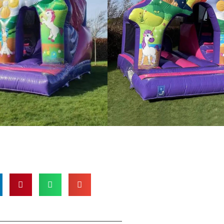
 ಥೀಮ್ ಮುದ್ರಣ
- ರೋಮಾಂಚಕ,
ಸೆಳೆಯುವ!
ಸಲಾಗುತ್ತದೆ
ಪ್ಲೇಟೋ ಪಿವಿಸಿ 0.55
ು ಸುರಕ್ಷತೆ
.
ಂತೆ-ಮುಕ್ತ ಮೋಜಿಗಾಗಿ CE, SGS, ಮತ್ತು
ಾಗಿದೆ.
ಗಣ ಬಳಕೆ
- ಹಿತ್ತಲುಗಳು, ಆಟದ
್ತು ಕಾರ್ಯಕ್ರಮಗಳಿಗೆ ಸೂಕ್ತವಾಗಿದೆ.
 ಸೆಟಪ್
– ಸುಲಭವಾಗಿ ಉಬ್ಬಿಸಿ, ಗಾಳಿ