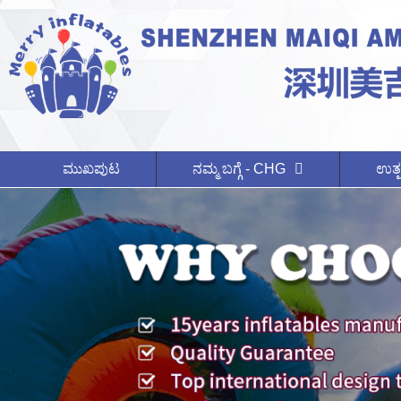
ಮುಖಪುಟ
ನಮ್ಮ ಬಗ್ಗೆ - CHG
ಉತ್ಪ