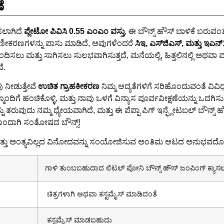
ೆ
ಸಲಾಗಿದೆ
ಪ್ಲೇಟೋ ಪಿವಿಸಿ 0.55 ಎಂಎಂ ವಸ್ತು
, ಈ ಬೌನ್ಸ್ ಹೌಸ್ ಬಾಳಿಕೆ ಬರುವಂತಹ
ಮಾಣೀಕರಣಗಳನ್ನು ಪಾಸು ಮಾಡಿದೆ, ಅವುಗಳೆಂದರೆ
ಸಿಇ, ಎಸ್‌ಜಿಎಸ್, ಮತ್ತು ಇಎನ
ಂದಿಸಲು ಮತ್ತು ಸಾಗಿಸಲು ಸುಲಭವಾಗಿಸುತ್ತದೆ, ಮನೆಯಲ್ಲಿ, ಹಿತ್ತಲಿನಲ್ಲಿ ಅಥವಾ ಪ
ೆ.
ು ನೀಡುತ್ತೇವೆ
ಉಚಿತ ಗ್ರಾಹಕೀಕರಣ
ನಿಮ್ಮ ಆದ್ಯತೆಗಳಿಗೆ ಸರಿಹೊಂದುವಂತೆ ವಿವಿ
ದಿಗೆ ಹಂಚಿಕೊಳ್ಳಿ, ಮತ್ತು ನಾವು ಒಳಗೆ ವಿನ್ಯಾಸ ಪೂರ್ವವೀಕ್ಷಣೆಯನ್ನು ಒದಗಿಸುತ
 ತರುವುದು ನಮ್ಮ ಧ್ಯೇಯವಾಗಿದೆ, ಮತ್ತು ಈ ಪೆಪ್ಪಾ ಪಿಗ್ ಇನ್ಫ್ಲೇಟಬಲ್ ಬೌನ್ಸ್ ಹ
ಂದೊಂದಾಗಿ ಸಂತೋಷದ ಬೌನ್ಸ್!
 ಮತ್ತು ಅಂತ್ಯವಿಲ್ಲದ ವಿನೋದವನ್ನು ಸಂಯೋಜಿಸುವ ಅಂತಿಮ ಆಟದ ಅನುಭವದೊ
ಗಾಳಿ ತುಂಬಬಹುದಾದ ಲಿಟಲ್ ಪೋನಿ ಬೌನ್ಸ್ ಹೌಸ್ ಜಂಪಿಂಗ್ ಕ್ಯಾಸಲ
ಚಿತ್ರಗಳಾಗಿ ಅಥವಾ ಕಸ್ಟಮೈಸ್ ಮಾಡಿದಂತೆ
ಕಸ್ಟಮೈಸ್ ಮಾಡಬಹುದು