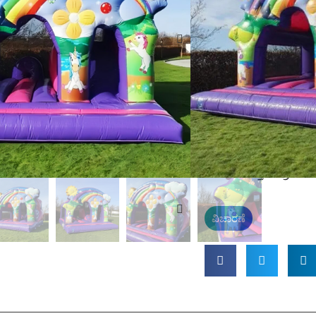
ಅಧಿಕೃತ ಮೈ ಲಿಟಲ್ ಪೋನಿ
ವರ್ಣರಂಜಿತ ಮತ್ತು ಗಮನ 
ಪ್ರೀಮಿಯಂ ವಸ್ತು
- ತಯಾರಿ
ಮಿಮೀ
, ಖಾತರಿ
ಬಾಳಿಕೆ ಮತ್ತ
ಪ್ರಮಾಣೀಕೃತ ಸುರಕ್ಷತೆ
– ಚಿ
EN14960 ಪ್ರಮಾಣೀಕರಿಸಲ
ಒಳಾಂಗಣ ಮತ್ತು ಹೊರಾಂ
ಕೇಂದ್ರಗಳು, ಪಾರ್ಟಿಗಳು ಮತ
ಪೋರ್ಟಬಲ್ ಮತ್ತು ಸುಲಭ
ತುಂಬಿಸಿ ಮತ್ತು ಸಂಗ್ರಹಿಸಿ.
ವಿಚಾರಣೆ