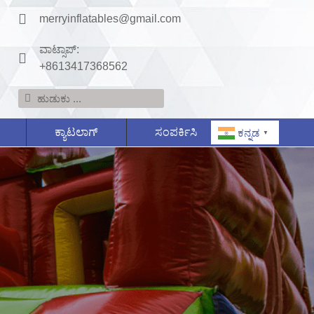
merryinflatables@gmail.com
ವಾಟ್ಸಾಪ್:
+8613417368562
ಕ್ಯಾಟಲಾಗ್
ಸಂಪರ್ಕಿಸಿ
ಕನ್ನಡ
▼