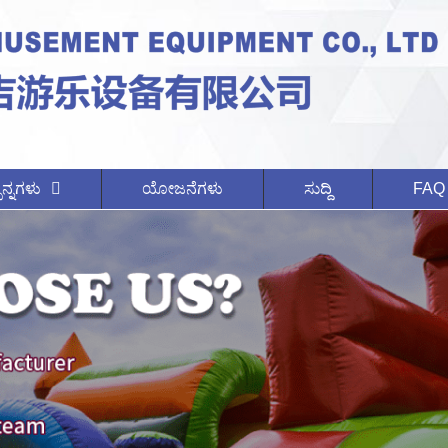
ನ್ನಗಳು
ಯೋಜನೆಗಳು
ಸುದ್ದಿ
FAQ