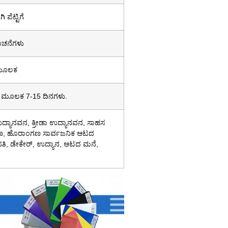
 ಪೆಟ್ಟಿಗೆ
ೂಚನೆಗಳು
 ಮೂಲಕ
ಸ್ ಮೂಲಕ 7-15 ದಿನಗಳು.
್ಯಾನವನ, ಕ್ರೀಡಾ ಉದ್ಯಾನವನ, ಸಾಹಸ
್ದಾಣ, ಹೊರಾಂಗಣ ಸಾರ್ವಜನಿಕ ಆಟದ
ವಸತಿ, ಡೇಕೇರ್, ಉದ್ಯಾನ, ಆಟದ ಮನೆ,