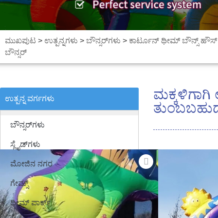
ಮುಖಪುಟ
>
ಉತ್ಪನ್ನಗಳು
>
ಬೌನ್ಸರ್‌ಗಳು
>
ಕಾರ್ಟೂನ್ ಥೀಮ್ ಬೌನ್ಸ್ ಹೌಸ್
ಬೌನ್ಸರ್
ಮಕ್ಕಳಿಗಾಗಿ
ಉತ್ಪನ್ನ ವರ್ಗಗಳು
ತುಂಬಬಹುದ
ಬೌನ್ಸರ್‌ಗಳು
ಸ್ಲೈಡ್‌ಗಳು
ಮೋಜಿನ ನಗರ
ಗೇಮ್ಸ್
ಥೀಮ್ ಪಾರ್ಕ್