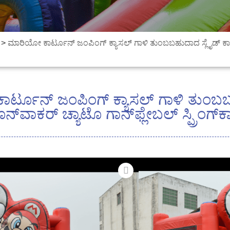
>
ಮಾರಿಯೋ ಕಾರ್ಟೂನ್ ಜಂಪಿಂಗ್ ಕ್ಯಾಸಲ್ ಗಾಳಿ ತುಂಬಬಹುದಾದ ಸ್ಲೈಡ್ ಕ
ರ್ಟೂನ್ ಜಂಪಿಂಗ್ ಕ್ಯಾಸಲ್ ಗಾಳಿ ತುಂಬಬ
ವಾಕರ್ ಚ್ಯಾಟೊ ಗಾನ್‌ಫ್ಲೇಬಲ್ ಸ್ಪ್ರಿಂಗ್‌ಕಾಸ
ಪ್ರೀಮಿಯಂ ವಸ್ತುಗಳು
0.55mm PVC ಪ್ರ
ವ್ಯವಸ್ಥೆಯೊಂದಿಗೆ, ಅ
ನಿರೋಧಕ PVC ಟಾರ
ಬಲವರ್ಧಿತ ರಚನೆ - 
ಬಲವರ್ಧನೆಗಳು ಸ್ಥಿರತೆ