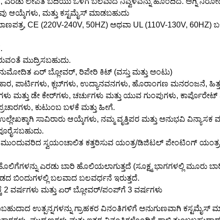
 ಎರಡು ಲೇಪಿತ ಬದಿಯು ಒಳಗೆ ಬಲವಾದ ನಿವ್ವಳವನ್ನು ಹೊಂದಿದೆ. ಅಗ್ನಿ ನಿರೋಧ
ೆಲವು ಆಯ್ಕೆಗಳು, ಮತ್ತು ಕಸ್ಟಮೈಸ್ ಮಾಡಬಹುದು
ರಮಾಣಪತ್ರ, CE (220V-240V, 50HZ) ಅಥವಾ UL (110V-130V, 60HZ) ಬಳಸ
.
ುವಂತೆ ಮುದ್ರಿಸಬಹುದು.
ನುಮೋದಿತ ಏರ್ ಬ್ಲೋವರ್, ರಿಪೇರಿ ಕಿಟ್ (ವಸ್ತು ಮತ್ತು ಅಂಟು)
ಯವಹಾರ, ಪಾರ್ಟಿಗಳು, ಕ್ಲಬ್‌ಗಳು, ಉದ್ಯಾನವನಗಳು, ಹೊರಾಂಗಣ ಮನರಂಜನೆ, ಹಿತ್
ಗಳು ಮತ್ತು ಡೇ ಕೇರ್‌ಗಳು, ಚರ್ಚುಗಳು ಮತ್ತು ಯುವ ಗುಂಪುಗಳು, ಕಾರ್ಪೊರೇಟ್ ಪ
ಪ್ರಚಾರಗಳು, ಕುಟುಂಬ ಬಳಕೆ ಮತ್ತು ಹೀಗೆ.
ಉಲ್ಲೇಖಕ್ಕಾಗಿ ಸಾವಿರಾರು ಆಯ್ಕೆಗಳು, ನಮ್ಮ ವೃತ್ತಿಪರ ಮತ್ತು ಅನುಭವಿ ವಿನ್ಯಾಸಕ ಮತ್
ು ಪೂರೈಸಬಹುದು.
 ಮುಂದುವರಿದ ಸ್ವಯಂಚಾಲಿತ ಕತ್ತರಿಸುವ ಯಂತ್ರ/ಡಿಜಿಟಲ್ ಪೇಂಟಿಂಗ್ ಯಂತ್ರ/ಬಿ
ಾ ಹೊಲಿಗೆಗಳನ್ನು ಎರಡು ಬಾರಿ ಹೊಲಿಯಲಾಗುತ್ತದೆ (ಸೂಕ್ಷ್ಮ ಭಾಗಗಳಲ್ಲಿ ಮೂರು ಬ
ಒತ್ತಡದ ಬಿಂದುಗಳಲ್ಲಿ ಬಲವಾದ ಬಲವರ್ಧನೆ ಇರುತ್ತದೆ.
ಕ್ಕೆ 2 ವರ್ಷಗಳು ಮತ್ತು ಏರ್ ಬ್ಲೋವರ್/ಪಂಪ್‌ಗೆ 3 ವರ್ಷಗಳು
ಬಬಹುದಾದ ಉತ್ಪನ್ನಗಳನ್ನು ಗ್ರಾಹಕರ ವಿನಂತಿಗಳಿಗೆ ಅನುಗುಣವಾಗಿ ಕಸ್ಟಮೈಸ್ ಮಾ