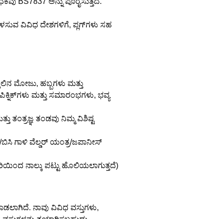
ಕವು BS7837 ಅನ್ನು ಪೂರೈಸುತ್ತದೆ.
ುವ ವಿವಿಧ ದೇಶಗಳಿಗೆ, ಪ್ಲಗ್‌ಗಳು ಸಹ
ತಲಿನ ಮೋಜು, ಹಬ್ಬಗಳು ಮತ್ತು
ಿಕ್ನಿಕ್‌ಗಳು ಮತ್ತು ಸಮಾರಂಭಗಳು, ಭವ್ಯ
ತು ತಂತ್ರಜ್ಞ ತಂಡವು ನಿಮ್ಮ ವಿಶಿಷ್ಟ
ಸಿ ಗಾಳಿ ವೆಲ್ಡರ್ ಯಂತ್ರ/ಜಪಾನೀಸ್
ಾರಿಯಿಂದ ನಾಲ್ಕು ಪಟ್ಟು ಹೊಲಿಯಲಾಗುತ್ತದೆ)
ಡಲಾಗಿದೆ. ನಾವು ವಿವಿಧ ವಸ್ತುಗಳು,