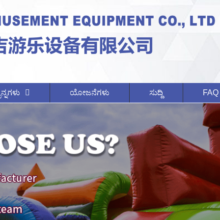
ನ್ನಗಳು
ಯೋಜನೆಗಳು
ಸುದ್ದಿ
FAQ