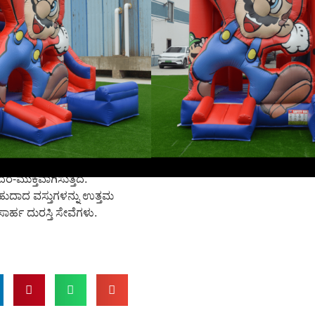
ನಮ್ಮ ವಿನ್ಯಾಸ ತಂಡವು ಪ್ರತಿಯೊಂದು
 ಸುರಕ್ಷತೆಯನ್ನು ಖಚಿತಪಡಿಸುತ್ತದೆ.
 ಅನನ್ಯ ಕ್ಲೈಂಟ್ ಅಗತ್ಯಗಳನ್ನು
 ಉಚಿತ ಗ್ರಾಹಕೀಕರಣ.
ಟ್ಟ– ಎಲ್ಲಾ ಗಾಳಿ ತುಂಬಬಹುದಾದ
ೆ ಮತ್ತು ಅನುಸರಣೆಗಾಗಿ CE, EN14960
ಗಳನ್ನು ಪೂರೈಸುತ್ತವೆ.
್ತು ಬೆಂಬಲ- ವೇಗದ, ದೊಡ್ಡ ಪ್ರಮಾಣದ
ಿಟ್ಟಾದ ಗುಣಮಟ್ಟದ ನಿಯಂತ್ರಣ,
್ತು ಸೆಟಪ್ ಸೇವೆ, ಪ್ರಕ್ರಿಯೆಯನ್ನು
-ಮುಕ್ತವಾಗಿಸುತ್ತದೆ.
ಹುದಾದ ವಸ್ತುಗಳನ್ನು ಉತ್ತಮ
ವಾಸಾರ್ಹ ದುರಸ್ತಿ ಸೇವೆಗಳು.