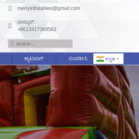
merryinflatables@gmail.com
ವಾಟ್ಸಾಪ್:
+8613417368562
ಕ್ಯಾಟಲಾಗ್
ಸಂಪರ್ಕಿಸಿ
ಕನ್ನಡ
▼