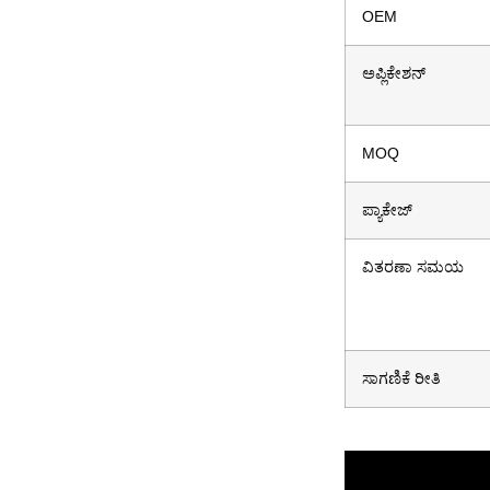
OEM
ಅಪ್ಲಿಕೇಶನ್
MOQ
ಪ್ಯಾಕೇಜ್
ವಿತರಣಾ ಸಮಯ
ಸಾಗಣಿಕೆ ರೀತಿ