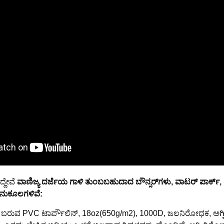
್ದೇವೆ
ವಾಣಿಜ್ಯ ದರ್ಜೆಯ ಗಾಳಿ ತುಂಬಬಹುದಾದ ಬೌನ್ಸರ್‌ಗಳು, ವಾಟರ್ ಪಾರ್ಕ್
ಅನುಕೂಲಗಳಿವೆ:
ಬಾಳಿಕೆ ಬರುವ PVC ಟಾರ್ಪೌಲಿನ್, 18oz(650g/m2), 1000D, ಜಲನಿರೋಧಕ, ಅಗ