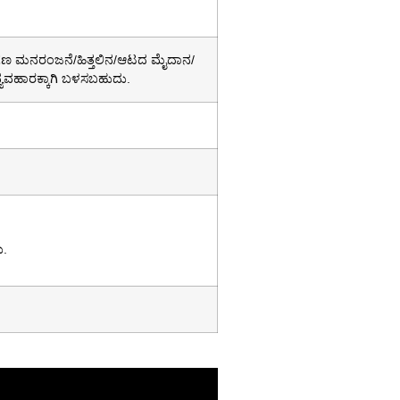
ಾಂಗಣ ಮನರಂಜನೆ/ಹಿತ್ತಲಿನ/ಆಟದ ಮೈದಾನ/
್ಯವಹಾರಕ್ಕಾಗಿ ಬಳಸಬಹುದು.
ು.