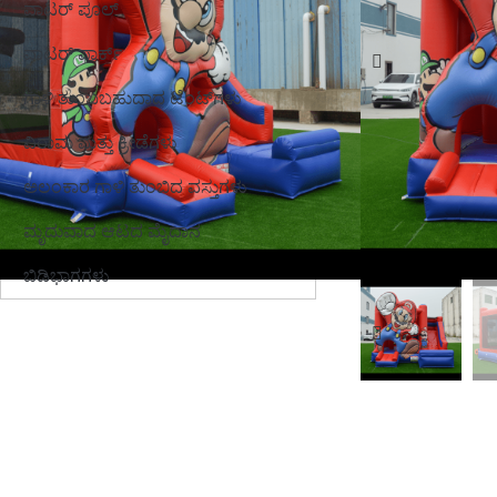
ವಾಟರ್ ಪೂಲ್
ವಾಟರ್ ಪಾರ್ಕ್
ಗಾಳಿ ತುಂಬಬಹುದಾದ ಟೆಂಟ್‌ಗಳು
ವಿರಾಮ ಮತ್ತು ಕ್ರೀಡೆಗಳು
ಅಲಂಕಾರ ಗಾಳಿ ತುಂಬಿದ ವಸ್ತುಗಳು
ಮೃದುವಾದ ಆಟದ ಮೈದಾನ
ಬಿಡಿಭಾಗಗಳು