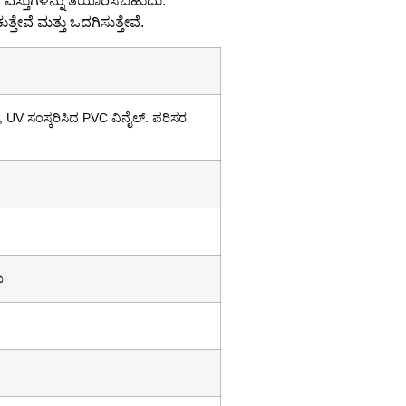
 ವಸ್ತುಗಳನ್ನು ತಯಾರಿಸಬಹುದು.
ತೇವೆ ಮತ್ತು ಒದಗಿಸುತ್ತೇವೆ.
 UV ಸಂಸ್ಕರಿಸಿದ PVC ವಿನೈಲ್. ಪರಿಸರ
ು