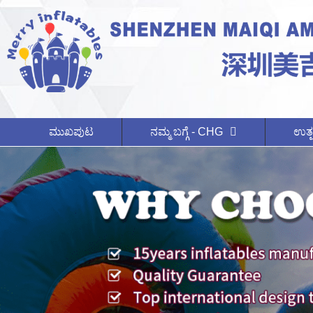
ಮುಖಪುಟ
ನಮ್ಮ ಬಗ್ಗೆ - CHG
ಉತ್ಪ