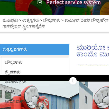
ಮುಖಪುಟ
>
ಉತ್ಪನ್ನಗಳು
>
ಬೌನ್ಸರ್‌ಗಳು
>
ಕಾರ್ಟೂನ್ ಥೀಮ್ ಬೌನ್ಸ್ ಹೌಸ್
ಗಾನ್‌ಫ್ಲೇಬಲ್ ಸ್ಪ್ರಿಂಗ್‌ಕಾಸ್ಟೆಲೆನ್
ಮಾರಿಯೋ ಕಾ
ಉತ್ಪನ್ನ ವರ್ಗಗಳು
ಕಾಂಬೊ ಮೂನ್‌
ಬೌನ್ಸರ್‌ಗಳು
ಸ್ಲೈಡ್‌ಗಳು
ಮೋಜಿನ ನಗರ
ಗೇಮ್ಸ್
ಥೀಮ್ ಪಾರ್ಕ್