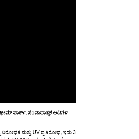
, ಥೀಮ್ ಪಾರ್ಕ್, ಸಂವಾದಾತ್ಮಕ ಆಟಗಳ
್ನಿ ನಿರೋಧಕ ಮತ್ತು UV ಪ್ರತಿರೋಧ, ಇದು 3