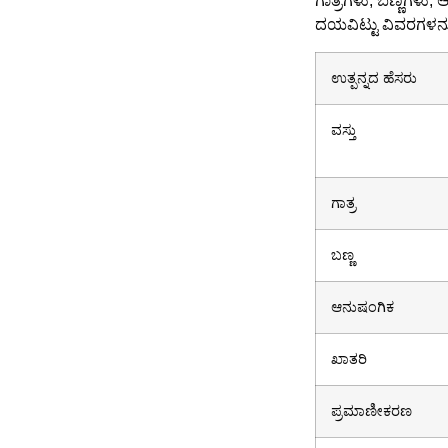
ಗಾತ್ರಗಳು, ಬಣ್ಣಗಳು
ದಯವಿಟ್ಟು ವಿವರಗಳನ್ನು
ಉತ್ಪನ್ನದ ಹೆಸರು
ವಸ್ತು
ಗಾತ್ರ
ಬಣ್ಣ
ಆನುಷಂಗಿಕ
ಖಾತರಿ
ಪ್ರಮಾಣೀಕರಣ