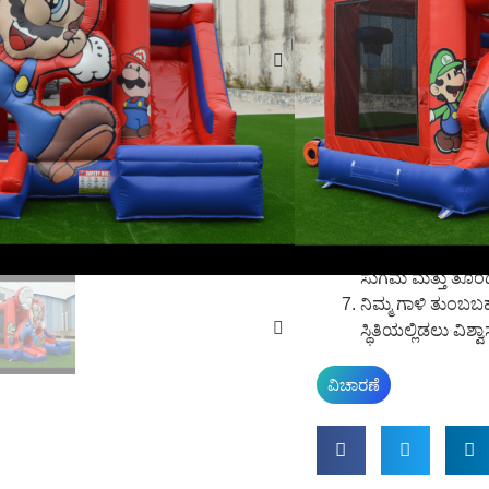
ಮೊದಲು ಸುರಕ್ಷತೆ– 
ಉತ್ಪನ್ನದಲ್ಲಿ ಗರಿಷ್ಠ
ಗ್ರಾಹಕೀಕರಣ ಸೇವೆ –
ಪೂರೈಸಲು 1-ಆನ್-1
ಪ್ರಮಾಣೀಕೃತ ಗುಣಮ
ವಸ್ತುಗಳು ಸುರಕ್ಷತ
ಮತ್ತು SGS ಮಾನದಂಡ
ದಕ್ಷ ಉತ್ಪಾದನೆ ಮತ
ಉತ್ಪಾದನೆ, ಕಟ್ಟುನ
ಉಚಿತ ಅನುಸ್ಥಾಪನೆ ಮತ
ಸುಗಮ ಮತ್ತು ತೊಂದರೆ
ನಿಮ್ಮ ಗಾಳಿ ತುಂಬಬ
ಸ್ಥಿತಿಯಲ್ಲಿಡಲು ವಿಶ್
ವಿಚಾರಣೆ