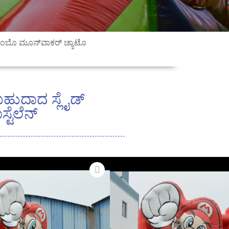
ಾಂಬೊ ಮೂನ್‌ವಾಕರ್ ಚ್ಯಾಟೊ
ಹುದಾದ ಸ್ಲೈಡ್
್ಟೆಲೆನ್
– ಹೆಚ್ಚಿನ ಬಾಳಿಕೆ, ಅತ್ಯುತ್ತಮ PLATO
ಥಮ ದರ್ಜೆಯ ಆಂತರಿಕ ಬ್ಯಾಫಲ್
ಸಾಧಾರಣ ಶಕ್ತಿ ಮತ್ತು ಬಾಳಿಕೆ ಬರುವ .ಅಗ್ನಿ
್ಪೌಲಿನ್, ಮೂರು-ಪದರದ ನಿರ್ಮಾಣ,
ತ್ರಿಕೋನ ಹೊಲಿಗೆ ಮತ್ತು ನೆಲದ ಪಟ್ಟಿಯ
 ಮತ್ತು ಬಾಳಿಕೆಯನ್ನು ಹೆಚ್ಚಿಸುತ್ತವೆ.