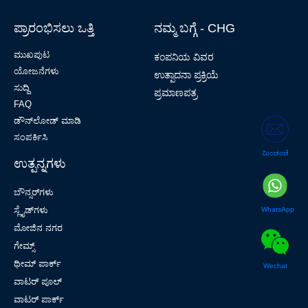
ಪ್ರಾರಂಭಿಸಲು ಒತ್ತಿ
ನಮ್ಮ ಬಗ್ಗೆ - CHG
ಮುಖಪುಟ
ಕಂಪನಿಯ ವಿವರ
ಯೋಜನೆಗಳು
ಉತ್ಪಾದನಾ ಪ್ರಕ್ರಿಯೆ
ಸುದ್ದಿ
ಪ್ರಮಾಣಪತ್ರ
FAQ
ಡೌನ್‌ಲೋಡ್ ಮಾಡಿ
ಸಂಪರ್ಕಿಸಿ
ಮಿಂಚಂಚೆ
ಉತ್ಪನ್ನಗಳು
ಬೌನ್ಸರ್‌ಗಳು
ಸ್ಲೈಡ್‌ಗಳು
WhatsApp
ಮೋಜಿನ ನಗರ
ಗೇಮ್ಸ್
ಥೀಮ್ ಪಾರ್ಕ್
Wechat
ವಾಟರ್ ಪೂಲ್
ವಾಟರ್ ಪಾರ್ಕ್