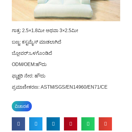
ಗಾತ್ರ: 2.5×1.8ಮೀ ಅಥವಾ 3×2.5ಮೀ
ಬಣ್ಣ: ಕಸ್ಟಮೈಸ್ ಮಾಡಲಾಗಿದೆ
ಬ್ಲೋವರ್:ಒಳಗೊಂಡಿದೆ
ODM/OEM:ಹೌದು
ಫ್ಯಾಕ್ಟರಿ ನೇರ: ಹೌದು
ಪ್ರಮಾಣೀಕರಣ: ASTM/SGS/EN14960/EN71/CE
ವಿಚಾರಣೆ