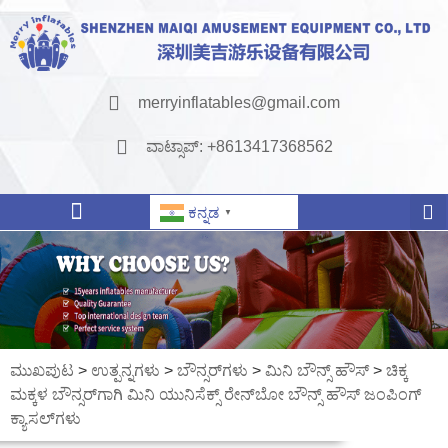
merryinflatables@gmail.com
ವಾಟ್ಸಾಪ್: +8613417368562
ಕನ್ನಡ
▼
ಮುಖಪುಟ
>
ಉತ್ಪನ್ನಗಳು
>
ಬೌನ್ಸರ್‌ಗಳು
>
ಮಿನಿ ಬೌನ್ಸ್ ಹೌಸ್
>
ಚಿಕ್ಕ
ಮಕ್ಕಳ ಬೌನ್ಸರ್‌ಗಾಗಿ ಮಿನಿ ಯುನಿಸೆಕ್ಸ್ ರೇನ್‌ಬೋ ಬೌನ್ಸ್ ಹೌಸ್ ಜಂಪಿಂಗ್
ಕ್ಯಾಸಲ್‌ಗಳು