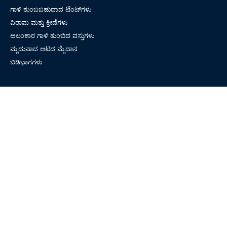
ಗಾಳಿ ತುಂಬಬಹುದಾದ ಟೆಂಟ್‌ಗಳು
ವಿರಾಮ ಮತ್ತು ಕ್ರೀಡೆಗಳು
ಅಲಂಕಾರ ಗಾಳಿ ತುಂಬಿದ ವಸ್ತುಗಳು
ಮೃದುವಾದ ಆಟದ ಮೈದಾನ
ಬಿಡಿಭಾಗಗಳು