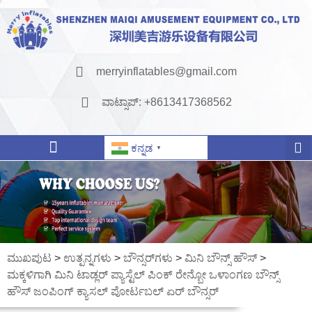
merryinflatables@gmail.com
ವಾಟ್ಸಾಪ್: +8613417368562
ಕನ್ನಡ
▼
ಮುಖಪುಟ
>
ಉತ್ಪನ್ನಗಳು
>
ಬೌನ್ಸರ್‌ಗಳು
>
ಮಿನಿ ಬೌನ್ಸ್ ಹೌಸ್
>
ಮಕ್ಕಳಿಗಾಗಿ ಮಿನಿ ಟಾಡ್ಲರ್ ಪ್ಯಾಸ್ಟೆಲ್ ಪಿಂಕ್ ರೇನ್ಬೋ ಒಳಾಂಗಣ ಬೌನ್ಸ್
ಹೌಸ್ ಜಂಪಿಂಗ್ ಕ್ಯಾಸಲ್ ಪೋರ್ಟಬಲ್ ಏರ್ ಬೌನ್ಸರ್