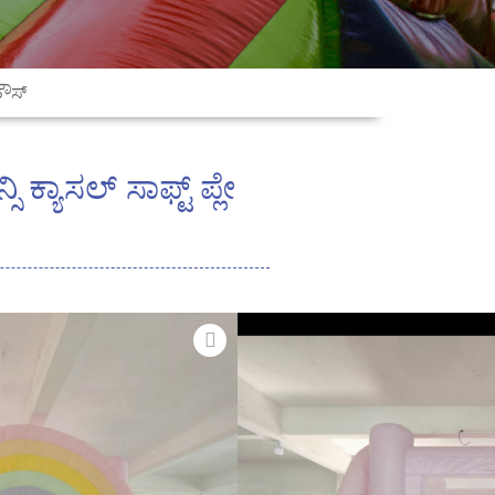
ಹೌಸ್
 ಕ್ಯಾಸಲ್ ಸಾಫ್ಟ್ ಪ್ಲೇ
ಲಿಬಣ್ಣದ ಬಣ್ಣಗಳು ಮತ್ತು ಆಕರ್ಷಕ
ವನ್ನು ಒಳಗೊಂಡ ಸುಂದರವಾಗಿ
 ತುಂಬಬಹುದಾದ ಆಟದ ರಚನೆ. ಚಿಕ್ಕ
ಿನ್ಯಾಸಗೊಳಿಸಲಾದ ಈ ಗಾಳಿ
ಂಗಣ ಸಾಫ್ಟ್ ಪ್ಲೇ ಸೆಂಟರ್‌ಗಳು,
ಡೇಕೇರ್ ಸೆಂಟರ್‌ಗಳು, ಶಾಪಿಂಗ್
 ಮನರಂಜನೆಗೆ ಸೂಕ್ತವಾಗಿದೆ.