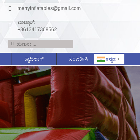
merryinflatables@gmail.com
ವಾಟ್ಸಾಪ್:
+8613417368562
ಕ್ಯಾಟಲಾಗ್
ಸಂಪರ್ಕಿಸಿ
ಕನ್ನಡ
▼