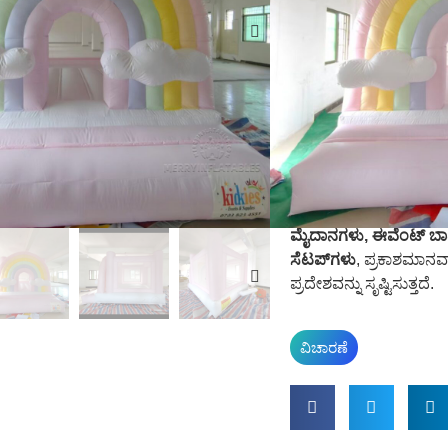
ನಿಂದ ತಯಾರಿಸಲಾಗುತ್ತದೆ
ಗಾಳಿ ತುಂಬಬಹುದಾದ ವಸ್ತುವು
ದೀರ್ಘಾವಧಿಯ ವಾಣಿಜ್ಯ ಬಳ
ಮತ್ತು ಸುತ್ತುವರಿದ ಪುಟಿ
ಮತ್ತು ಚಿಕ್ಕ ಮಕ್ಕಳಿಗೆ ಜಿ
ಸುರಕ್ಷಿತ ಮತ್ತು ಮೋಜಿನ ವ
ಸೌಮ್ಯವಾದ ಮ್ಯಾಕರೋನ್ ಬಣ
ಸೂಕ್ತವಾಗಿಸುತ್ತದೆ
ಸಾಫ್ಟ್ ಪ
ಮೈದಾನಗಳು, ಈವೆಂಟ್ ಬಾಡಿ
ಸೆಟಪ್‌ಗಳು
, ಪ್ರಕಾಶಮಾನವ
ಪ್ರದೇಶವನ್ನು ಸೃಷ್ಟಿಸುತ್ತದೆ.
ವಿಚಾರಣೆ