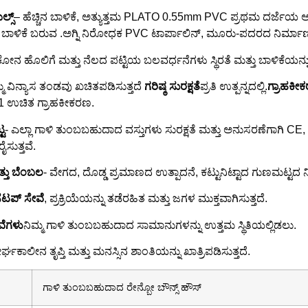
್ಸ್
– ಹೆಚ್ಚಿನ ಬಾಳಿಕೆ, ಅತ್ಯುತ್ತಮ PLATO 0.55mm PVC ಪ್ರಥಮ ದರ್ಜೆಯ ಆಂ
ು ಬಾಳಿಕೆ ಬರುವ .ಅಗ್ನಿ ನಿರೋಧಕ PVC ಟಾರ್ಪಾಲಿನ್, ಮೂರು-ಪದರದ ನಿರ್ಮಾ
ರಿಕೋನ ಹೊಲಿಗೆ ಮತ್ತು ನೆಲದ ಪಟ್ಟಿಯ ಬಲವರ್ಧನೆಗಳು ಸ್ಥಿರತೆ ಮತ್ತು ಬಾಳಿಕೆಯನ್ನು ಹೆ
್ಮ ವಿನ್ಯಾಸ ತಂಡವು ಖಚಿತಪಡಿಸುತ್ತದೆ
ಗರಿಷ್ಠ ಸುರಕ್ಷತೆ
ಪ್ರತಿ ಉತ್ಪನ್ನದಲ್ಲಿ.
ಗ್ರಾಹಕೀ
1 ಉಚಿತ ಗ್ರಾಹಕೀಕರಣ.
ಟ
- ಎಲ್ಲಾ ಗಾಳಿ ತುಂಬಬಹುದಾದ ವಸ್ತುಗಳು ಸುರಕ್ಷತೆ ಮತ್ತು ಅನುಸರಣೆಗಾಗಿ C
ಸುತ್ತವೆ.
್ತು ಬೆಂಬಲ
- ವೇಗದ, ದೊಡ್ಡ ಪ್ರಮಾಣದ ಉತ್ಪಾದನೆ, ಕಟ್ಟುನಿಟ್ಟಾದ ಗುಣಮಟ್ಟದ 
ಸೆಟಪ್ ಸೇವೆ
, ಪ್ರಕ್ರಿಯೆಯನ್ನು ತಡೆರಹಿತ ಮತ್ತು ಜಗಳ ಮುಕ್ತವಾಗಿಸುತ್ತದೆ.
ೇವೆಗಳು
ನಿಮ್ಮ ಗಾಳಿ ತುಂಬಬಹುದಾದ ಸಾಮಾನುಗಳನ್ನು ಉತ್ತಮ ಸ್ಥಿತಿಯಲ್ಲಿಡಲು.
ೀರ್ಘಕಾಲೀನ ತೃಪ್ತಿ ಮತ್ತು ಮನಸ್ಸಿನ ಶಾಂತಿಯನ್ನು ಖಾತ್ರಿಪಡಿಸುತ್ತದೆ.
ಗಾಳಿ ತುಂಬಬಹುದಾದ ರೇನ್ಬೋ ಬೌನ್ಸ್ ಹೌಸ್