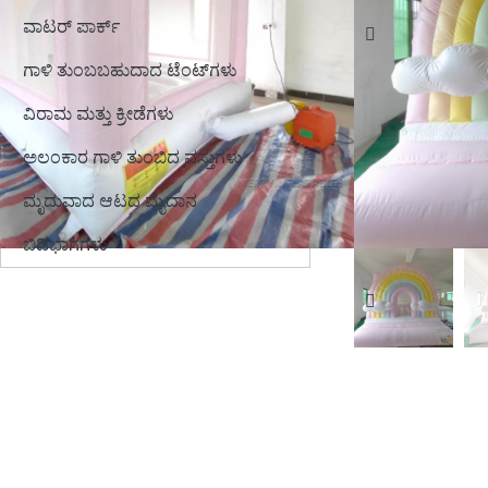
ವಾಟರ್ ಪಾರ್ಕ್
ಗಾಳಿ ತುಂಬಬಹುದಾದ ಟೆಂಟ್‌ಗಳು
ವಿರಾಮ ಮತ್ತು ಕ್ರೀಡೆಗಳು
ಅಲಂಕಾರ ಗಾಳಿ ತುಂಬಿದ ವಸ್ತುಗಳು
ಮೃದುವಾದ ಆಟದ ಮೈದಾನ
ಬಿಡಿಭಾಗಗಳು