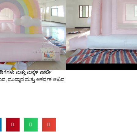
ವಾಣಿಜ್ಯ ದರ್ಜೆಯ ಪಿವಿಸಿ ಟಾರ್ಪಾಲಿನ್
, ಈ
 ಬಾಳಿಕೆ ಬರುವ, ಸುರಕ್ಷಿತ ಮತ್ತು
ಕೆಗೆ ಸೂಕ್ತವಾಗಿದೆ.ಮೃದುವಾದ ರಚನೆ
ಯುವ ಪ್ರದೇಶವು ಅಂಬೆಗಾಲಿಡುವವರಿಗೆ
ಗಿಯಲು, ಆಟವಾಡಲು ಮತ್ತು ಅನ್ವೇಷಿಸಲು
ಾತಾವರಣವನ್ನು ಒದಗಿಸುತ್ತದೆ.
್ಣದ ಥೀಮ್ ಇದನ್ನು ವಿಶೇಷವಾಗಿ
್ಲೇ ಪಾರ್ಕ್‌ಗಳು, ಒಳಾಂಗಣ ಆಟದ
ಗೆಗಳು ಮತ್ತು ಮಕ್ಕಳ ಪಾರ್ಟಿ
ಾದ, ಮುದ್ದಾದ ಮತ್ತು ಆಕರ್ಷಕ ಆಟದ