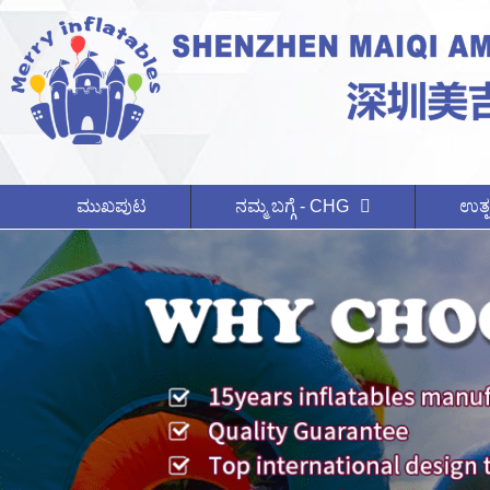
ಮುಖಪುಟ
ನಮ್ಮ ಬಗ್ಗೆ - CHG
ಉತ್ಪ