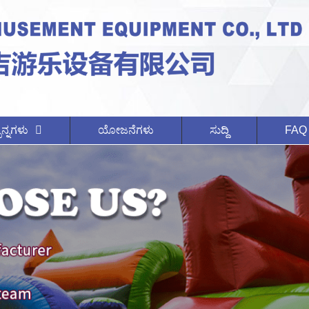
ನ್ನಗಳು
ಯೋಜನೆಗಳು
ಸುದ್ದಿ
FAQ