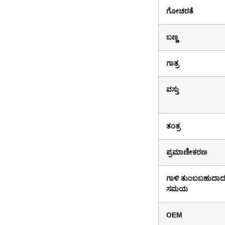
ಗೋಚರತೆ
ಬಣ್ಣ
ಗಾತ್ರ
ವಸ್ತು
ತಂತ್ರ
ಪ್ರಮಾಣೀಕರಣ
ಗಾಳಿ ತುಂಬಬಹುದಾ
ಸಮಯ
OEM