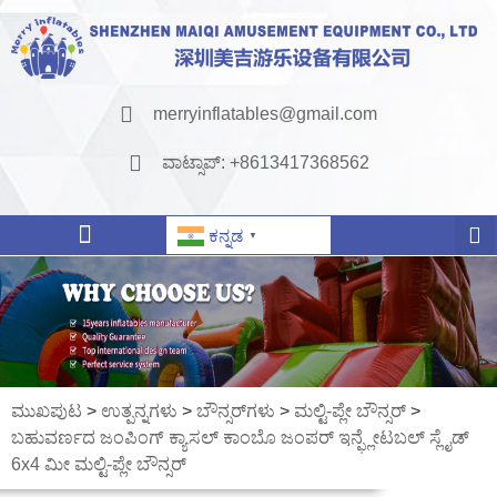
merryinflatables@gmail.com
ವಾಟ್ಸಾಪ್: +8613417368562
ಕನ್ನಡ
▼
ಮುಖಪುಟ
>
ಉತ್ಪನ್ನಗಳು
>
ಬೌನ್ಸರ್‌ಗಳು
>
ಮಲ್ಟಿ-ಪ್ಲೇ ಬೌನ್ಸರ್
>
ಬಹುವರ್ಣದ ಜಂಪಿಂಗ್ ಕ್ಯಾಸಲ್ ಕಾಂಬೊ ಜಂಪರ್ ಇನ್ಫ್ಲೇಟಬಲ್ ಸ್ಲೈಡ್
6x4 ಮೀ ಮಲ್ಟಿ-ಪ್ಲೇ ಬೌನ್ಸರ್