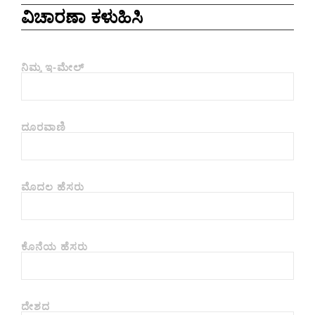
ವಿಚಾರಣಾ ಕಳುಹಿಸಿ
ನಿಮ್ಮ ಇ-ಮೇಲ್
ದೂರವಾಣಿ
ಮೊದಲ ಹೆಸರು
ಕೊನೆಯ ಹೆಸರು
ದೇಶದ