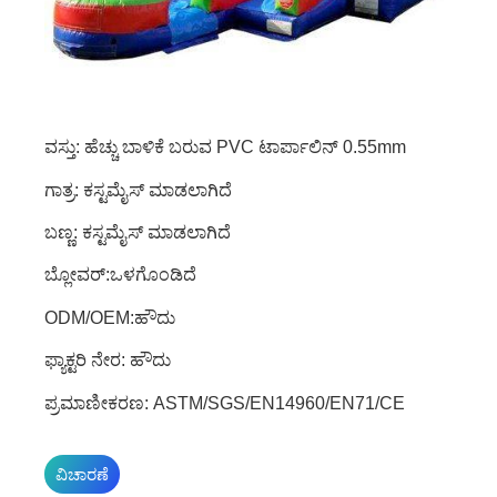
ವಸ್ತು: ಹೆಚ್ಚು ಬಾಳಿಕೆ ಬರುವ PVC ಟಾರ್ಪಾಲಿನ್ 0.55mm
ಗಾತ್ರ: ಕಸ್ಟಮೈಸ್ ಮಾಡಲಾಗಿದೆ
ಬಣ್ಣ: ಕಸ್ಟಮೈಸ್ ಮಾಡಲಾಗಿದೆ
ಬ್ಲೋವರ್:ಒಳಗೊಂಡಿದೆ
ODM/OEM:ಹೌದು
ಫ್ಯಾಕ್ಟರಿ ನೇರ: ಹೌದು
ಪ್ರಮಾಣೀಕರಣ: ASTM/SGS/EN14960/EN71/CE
ವಿಚಾರಣೆ