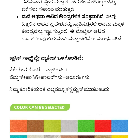
ನಡೆಸುವಾಗ ಸ್ನೇಹ ಮತ್ತು ತಂಡದ ಕೆಲಸ ಕೌಶಲ್ಯಗಳನ್ನು
ಬೆಳೆಸಲು ಸಹಾಯ ಮಾಡುತ್ತದೆ.
ಮನೆ ಅಥವಾ ಆಟದ ಕೇಂದ್ರಗಳಿಗೆ ಸೂಕ್ತವಾಗಿದೆ
: ನೀವು
ಹಿತ್ತಲಿನ ಆಟದ ಪ್ರದೇಶವನ್ನು ಸ್ಥಾಪಿಸುತ್ತಿರಲಿ ಅಥವಾ ಮಕ್ಕಳ
ಕೇಂದ್ರವನ್ನು ಸ್ಥಾಪಿಸುತ್ತಿರಲಿ, ಈ ಮೊಬೈಲ್ ಆಟದ
ಉಪಕರಣವು ಬಹುಮುಖ ಮತ್ತು ಚಲಿಸಲು ಸುಲಭವಾಗಿದೆ.
ಕ್ಲಾಸಿಕ್ ಸಾಫ್ಟ್ ಪ್ಲೇ ಪ್ಯಾಕೇಜ್ ಒಳಗೊಂಡಿದೆ:
ನೆಗೆಯುವ ಕೋಟೆ + ಬ್ಲಾಕ್‌ಗಳು +
ಫೆಮ್ಸಸ್+ಹಾಸಿಗೆ+ಹಾಪರ್‌ಗಳು+ಆರೋಹಿಗಳು
ನಿಮ್ಮ ಕೋರಿಕೆಯಂತೆ ಎಲ್ಲವನ್ನೂ ಕಸ್ಟಮೈಸ್ ಮಾಡಬಹುದು