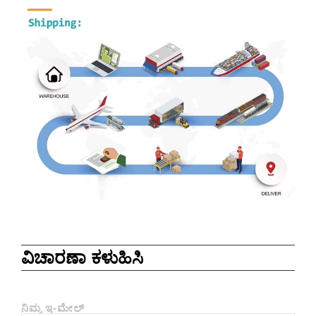
ವಿಚಾರಣಾ ಕಳುಹಿಸಿ
ನಿಮ್ಮ ಇ-ಮೇಲ್