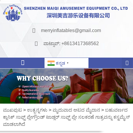
merryinflatables@gmail.com
ವಾಟ್ಸಾಪ್: +8613417368562
ಕನ್ನಡ
▼
ಮುಖಪುಟ
>
ಉತ್ಪನ್ನಗಳು
>
ಮೃದುವಾದ ಆಟದ ಮೈದಾನ
>
ಬಹುವರ್ಣದ
ಕ್ಲಾಸಿಕ್ ಸಾಫ್ಟ್ ಪ್ಲೇಗ್ರೌಂಡ್ ಟಾಡ್ಲರ್ ಸಾಫ್ಟ್ ಪ್ಲೇ ಸಲಕರಣೆ ಗಾತ್ರವನ್ನು ಕಸ್ಟಮೈಸ್
ಮಾಡಲಾಗಿದೆ