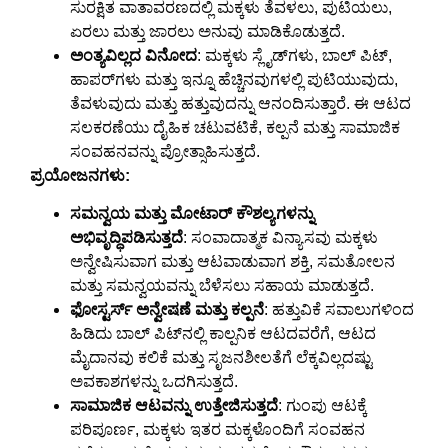
ಸುರಕ್ಷಿತ ವಾತಾವರಣದಲ್ಲಿ ಮಕ್ಕಳು ತೆವಳಲು, ಪುಟಿಯಲು,
ಏರಲು ಮತ್ತು ಜಾರಲು ಅನುವು ಮಾಡಿಕೊಡುತ್ತದೆ.
ಅಂತ್ಯವಿಲ್ಲದ ವಿನೋದ
: ಮಕ್ಕಳು ಸ್ಲೈಡ್‌ಗಳು, ಬಾಲ್ ಪಿಟ್,
ಹಾಪರ್‌ಗಳು ಮತ್ತು ಇನ್ನೂ ಹೆಚ್ಚಿನವುಗಳಲ್ಲಿ ಪುಟಿಯುವುದು,
ತೆವಳುವುದು ಮತ್ತು ಹತ್ತುವುದನ್ನು ಆನಂದಿಸುತ್ತಾರೆ. ಈ ಆಟದ
ಸಲಕರಣೆಯು ದೈಹಿಕ ಚಟುವಟಿಕೆ, ಕಲ್ಪನೆ ಮತ್ತು ಸಾಮಾಜಿಕ
ಸಂವಹನವನ್ನು ಪ್ರೋತ್ಸಾಹಿಸುತ್ತದೆ.
ಪ್ರಯೋಜನಗಳು:
ಸಮನ್ವಯ ಮತ್ತು ಮೋಟಾರ್ ಕೌಶಲ್ಯಗಳನ್ನು
ಅಭಿವೃದ್ಧಿಪಡಿಸುತ್ತದೆ
: ಸಂವಾದಾತ್ಮಕ ವಿನ್ಯಾಸವು ಮಕ್ಕಳು
ಅನ್ವೇಷಿಸುವಾಗ ಮತ್ತು ಆಟವಾಡುವಾಗ ಶಕ್ತಿ, ಸಮತೋಲನ
ಮತ್ತು ಸಮನ್ವಯವನ್ನು ಬೆಳೆಸಲು ಸಹಾಯ ಮಾಡುತ್ತದೆ.
ಫೋಸ್ಟರ್ಸ್ ಅನ್ವೇಷಣೆ ಮತ್ತು ಕಲ್ಪನೆ
: ಹತ್ತುವಿಕೆ ಸವಾಲುಗಳಿಂದ
ಹಿಡಿದು ಬಾಲ್ ಪಿಟ್‌ನಲ್ಲಿ ಕಾಲ್ಪನಿಕ ಆಟದವರೆಗೆ, ಆಟದ
ಮೈದಾನವು ಕಲಿಕೆ ಮತ್ತು ಸೃಜನಶೀಲತೆಗೆ ಲೆಕ್ಕವಿಲ್ಲದಷ್ಟು
ಅವಕಾಶಗಳನ್ನು ಒದಗಿಸುತ್ತದೆ.
ಸಾಮಾಜಿಕ ಆಟವನ್ನು ಉತ್ತೇಜಿಸುತ್ತದೆ
: ಗುಂಪು ಆಟಕ್ಕೆ
ಪರಿಪೂರ್ಣ, ಮಕ್ಕಳು ಇತರ ಮಕ್ಕಳೊಂದಿಗೆ ಸಂವಹನ