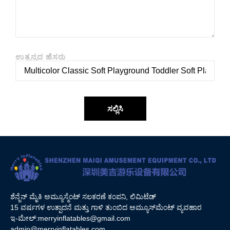
ಉತ್ಪನ್ನದ ಹೆಸರು
ಸಲ್ಲಿಸಿ
ಶೆನ್ಜೆನ್ ಮೈಕಿ ಅಮ್ಯೂಸ್ಮೆಂಟ್ ಸಲಕರಣೆ ಕಂಪನಿ, ಲಿಮಿಟೆಡ್
15 ವರ್ಷಗಳ ಉತ್ಪಾದನೆ ಮತ್ತು ಗಾಳಿ ತುಂಬಿದ ಅಮ್ಯೂಸ್‌ಮೆಂಟ್ ವ್ಯವಹಾರ
ಇ-ಮೇಲ್:
merryinflatables@gmail.com
admin@merryinflatables.com