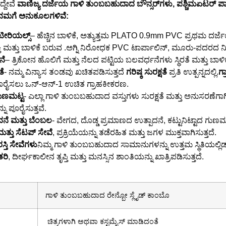
್ದೇವೆ
ವಾಣಿಜ್ಯ ದರ್ಜೆಯ ಗಾಳಿ ತುಂಬಬಹುದಾದ
ಬೌನ್ಸರ್‌ಗಳು, ಪಶ್ಚಿಮ
ಏಟರ್ ಪಾರ
 ನಮಗೆ ಅನುಕೂಲಗಳಿವೆ:
ೀರಿಯಲ್ಸ್
– ಹೆಚ್ಚಿನ ಬಾಳಿಕೆ, ಅತ್ಯುತ್ತಮ PLATO 0.9mm PVC ಪ್ರಥಮ ದರ್ಜೆ
ಿ ಮತ್ತು ಬಾಳಿಕೆ ಬರುವ .ಅಗ್ನಿ ನಿರೋಧಕ PVC ಟಾರ್ಪಾಲಿನ್, ಮೂರು-ಪದರದ ನ
ನೆ
– ತ್ರಿಕೋನ ಹೊಲಿಗೆ ಮತ್ತು ನೆಲದ ಪಟ್ಟಿಯ ಬಲವರ್ಧನೆಗಳು ಸ್ಥಿರತೆ ಮತ್ತು ಬಾಳಿಕೆಯ
ತೆ
- ನಮ್ಮ ವಿನ್ಯಾಸ ತಂಡವು ಖಚಿತಪಡಿಸುತ್ತದೆ
ಗರಿಷ್ಠ ಸುರಕ್ಷತೆ
ಪ್ರತಿ ಉತ್ಪನ್ನದಲ್ಲಿ.
ಗ್
ಪೂರೈಸಲು ಒನ್-ಆನ್-1 ಉಚಿತ ಗ್ರಾಹಕೀಕರಣ.
ಗುಣಮಟ್ಟ
- ಎಲ್ಲಾ ಗಾಳಿ ತುಂಬಬಹುದಾದ ವಸ್ತುಗಳು ಸುರಕ್ಷತೆ ಮತ್ತು ಅನುಸರಣೆ
 ಪೂರೈಸುತ್ತವೆ.
ನೆ ಮತ್ತು ಬೆಂಬಲ
- ವೇಗದ, ದೊಡ್ಡ ಪ್ರಮಾಣದ ಉತ್ಪಾದನೆ, ಕಟ್ಟುನಿಟ್ಟಾದ ಗುಣ
ಮತ್ತು ಸೆಟಪ್ ಸೇವೆ
, ಪ್ರಕ್ರಿಯೆಯನ್ನು ತಡೆರಹಿತ ಮತ್ತು ಜಗಳ ಮುಕ್ತವಾಗಿಸುತ್ತದೆ.
ಸ್ತಿ ಸೇವೆಗಳು
ನಿಮ್ಮ ಗಾಳಿ ತುಂಬಬಹುದಾದ ಸಾಮಾನುಗಳನ್ನು ಉತ್ತಮ ಸ್ಥಿತಿಯಲ್ಲಿ
ತರಿ
, ದೀರ್ಘಕಾಲೀನ ತೃಪ್ತಿ ಮತ್ತು ಮನಸ್ಸಿನ ಶಾಂತಿಯನ್ನು ಖಾತ್ರಿಪಡಿಸುತ್ತದೆ.
ಗಾಳಿ ತುಂಬಬಹುದಾದ ರೇನ್ಬೋ ಸ್ಲೈಡ್ ಕಾಂಬೊ
ಚಿತ್ರಗಳಾಗಿ ಅಥವಾ ಕಸ್ಟಮೈಸ್ ಮಾಡಿದಂತೆ