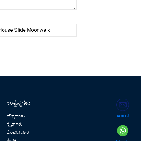
ಉತ್ಪನ್ನಗಳು
ಬೌನ್ಸರ್‌ಗಳು
ಮಿಂಚಂಚೆ
ಸ್ಲೈಡ್‌ಗಳು
ಮೋಜಿನ ನಗರ
ಗೇಮ್ಸ್