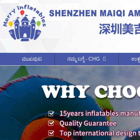
ಮುಖಪುಟ
ನಮ್ಮ ಬಗ್ಗೆ - CHG
ಉತ್ಪ