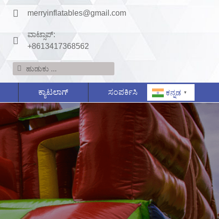
merryinflatables@gmail.com
ವಾಟ್ಸಾಪ್:
+8613417368562
ಕ್ಯಾಟಲಾಗ್
ಸಂಪರ್ಕಿಸಿ
ಕನ್ನಡ
▼