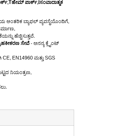
್ಕ್,
T
ಹೇಮ್ ಪಾರ್ಕ್,
I
ಸಂವಾದಾತ್ಮಕ
ಯ ಆಂತರಿಕ ಬ್ಯಾಫಲ್ ವ್ಯವಸ್ಥೆಯೊಂದಿಗೆ,
ಿರ್ಮಾಣ,
ನ್ನು ಹೆಚ್ಚಿಸುತ್ತವೆ.
ರಾಹಕೀಕರಣ ಸೇವೆ
- ಅನನ್ಯ ಕ್ಲೈಂಟ್
ಗಾಗಿ CE, EN14960 ಮತ್ತು SGS
ಮಟ್ಟದ ನಿಯಂತ್ರಣ,
ಡಲು.