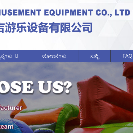
ನ್ನಗಳು
ಯೋಜನೆಗಳು
ಸುದ್ದಿ
FAQ