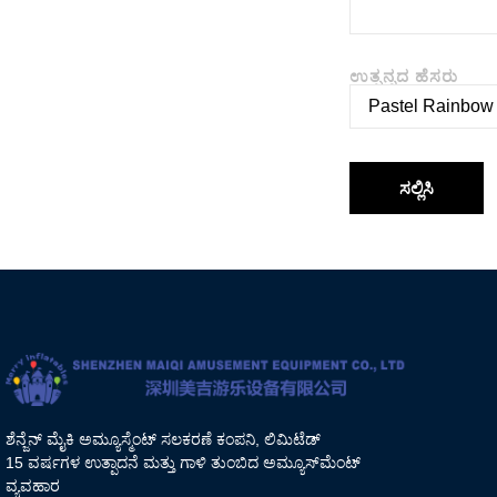
ಉತ್ಪನ್ನದ ಹೆಸರು
ಸಲ್ಲಿಸಿ
ಶೆನ್ಜೆನ್ ಮೈಕಿ ಅಮ್ಯೂಸ್ಮೆಂಟ್ ಸಲಕರಣೆ ಕಂಪನಿ, ಲಿಮಿಟೆಡ್
15 ವರ್ಷಗಳ ಉತ್ಪಾದನೆ ಮತ್ತು ಗಾಳಿ ತುಂಬಿದ ಅಮ್ಯೂಸ್‌ಮೆಂಟ್
ವ್ಯವಹಾರ