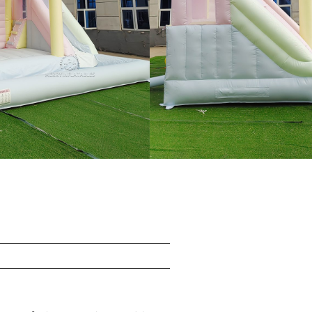
mm PVC, ವಾಣಿಜ್ಯ ದರ್ಜೆ
ು ಮತ್ತು ಕಾರ್ಯಕ್ರಮಗಳ ಅಲಂಕಾರಕ್ಕೆ