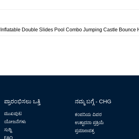
ಪ್ರಾರಂಭಿಸಲು ಒತ್ತಿ
ನಮ್ಮ ಬಗ್ಗೆ - CHG
ಮುಖಪುಟ
ಕಂಪನಿಯ ವಿವರ
ಯೋಜನೆಗಳು
ಉತ್ಪಾದನಾ ಪ್ರಕ್ರಿಯೆ
ಸುದ್ದಿ
ಪ್ರಮಾಣಪತ್ರ
FAQ