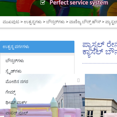
ಮುಖಪುಟ
>
ಉತ್ಪನ್ನಗಳು
>
ಬೌನ್ಸರ್‌ಗಳು
>
ವಾಣಿಜ್ಯ ಬೌನ್ಸ್ ಹೌಸ್
>
ಪ್ಯಾಸ್
ಪ್ಯಾಸ್ಟಲ್ 
ಉತ್ಪನ್ನ ವರ್ಗಗಳು
ಕ್ಯಾಸಲ್ ಬೌನ
ಬೌನ್ಸರ್‌ಗಳು
ಸ್ಲೈಡ್‌ಗಳು
ಮೋಜಿನ ನಗರ
ಗೇಮ್ಸ್
ಥೀಮ್ ಪಾರ್ಕ್
ವಾಟರ್ ಪೂಲ್