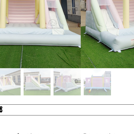
ಬಾಳಿಕೆ ಬರುವ 0.55
ಮದುವೆಗಳು, ಹಬ್ಬಗಳ
ಸೂಕ್ತವಾಗಿದೆ
ವಿಚಾರಣೆ
ೆ