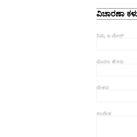
ವಿಚಾರಣಾ ಕಳು
ನಿಮ್ಮ ಇ-ಮೇಲ್
ಮೊದಲ ಹೆಸರು
ದೇಶದ
ಸಂದೇಶ