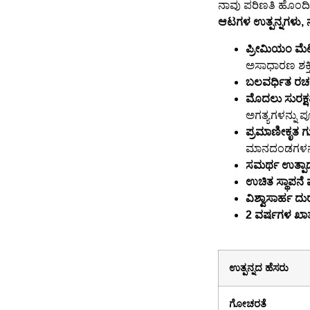
ನಾವು ಪರಿಣತಿ ಹೊಂದಿದ
ಆಟಗಳ ಉತ್ಪನ್ನಗಳು,
ಪ್ರೀಮಿಯಂ ಮೆಟ
ಅಸಾಧಾರಣ ಶಕ್ತ
ಬಲವರ್ಧಿತ ರಚ
ಮೊದಲು ಸುರಕ್ಷ
ಅಗತ್ಯಗಳನ್ನು 
ಪ್ರಮಾಣೀಕೃತ 
ಮಾನದಂಡಗಳನ್ನು
ಸಮರ್ಥ ಉತ್ಪಾದ
ಉಚಿತ ಸ್ಥಾಪನೆ 
ವಿಶ್ವಾಸಾರ್ಹ ದುರ
2 ವರ್ಷಗಳ ಖಾ
ಉತ್ಪನ್ನದ ಹೆಸರು
ಗೋಚರತೆ