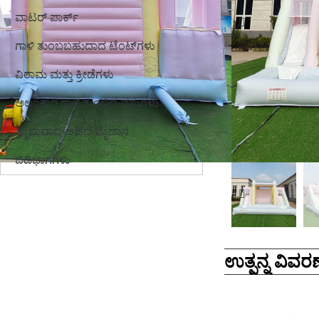
ವಾಟರ್ ಪಾರ್ಕ್
ಗಾಳಿ ತುಂಬಬಹುದಾದ ಟೆಂಟ್‌ಗಳು
ವಿರಾಮ ಮತ್ತು ಕ್ರೀಡೆಗಳು
ಅಲಂಕಾರ ಗಾಳಿ ತುಂಬಿದ ವಸ್ತುಗಳು
ಮೃದುವಾದ ಆಟದ ಮೈದಾನ
ಬಿಡಿಭಾಗಗಳು
ಉತ್ಪನ್ನ ವಿವರಣ