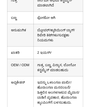
ಗಾತ್ರ
5x3 ಮೀ ಅಥವಾ ಕಸ್ಟಮೈಸ್
ಮಾಡಲಾಗಿದೆ
ಬಣ್ಣ
ಫೋಟೋ ಆಗಿ
ಆನುಷಂಗಿಕ
ಬ್ಲೋವರ್/ಕ್ಯಾರಿಯಿಂಗ್ ಬ್ಯಾಗ್/
ರಿಪೇರಿ ಕಿಟ್‌ಗಳು/ಸುರಕ್ಷತಾ
ನಿಯಮಗಳು
ಖಾತರಿ
2 ಇಯರ್ಸ್
OEM / ODM
ಗಾತ್ರ, ಬಣ್ಣ, ವಿನ್ಯಾಸ, ಲೋಗೋ
ಕಸ್ಟಮೈಸ್ ಮಾಡಬಹುದು
ಅಪ್ಲಿಕೇಶನ್
ಇದನ್ನು ಒಳಾಂಗಣ ಪಾರ್ಟಿ/
ಹೊರಾಂಗಣ ಮನರಂಜನೆ/
ಹಿತ್ತಲಿನ ಅಂಗಳ/ಆಟದ ಮೈದಾನ/
ಬಾಡಿಗೆ ವ್ಯವಹಾರ, ಹೊರಾಂಗಣ
ಕ್ಯಾಂಪಿಂಗ್‌ಗೆ ಬಳಸಬಹುದು.