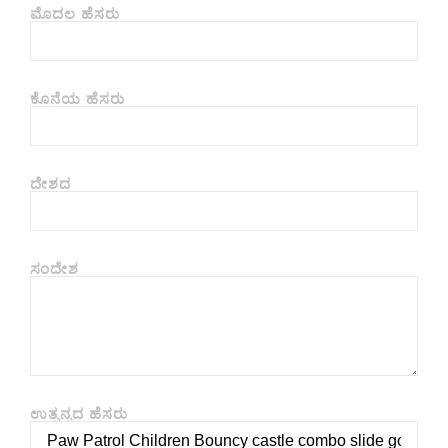
ಮೊದಲ ಹೆಸರು
ಕೊನೆಯ ಹೆಸರು
ದೇಶದ
ಸಂದೇಶ
ಉತ್ಪನ್ನದ ಹೆಸರು