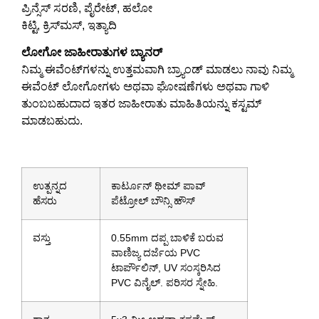
ಪ್ರಿನ್ಸೆಸ್ ಸರಣಿ, ಪೈರೇಟ್, ಹಲೋ
ಕಿಟ್ಟಿ, ಕ್ರಿಸ್‌ಮಸ್, ಇತ್ಯಾದಿ
ಲೋಗೋ ಜಾಹೀರಾತುಗಳ ಬ್ಯಾನರ್
ನಿಮ್ಮ ಈವೆಂಟ್‌ಗಳನ್ನು ಉತ್ತಮವಾಗಿ ಬ್ರ್ಯಾಂಡ್ ಮಾಡಲು ನಾವು ನಿಮ್ಮ
ಈವೆಂಟ್ ಲೋಗೋಗಳು ಅಥವಾ ಘೋಷಣೆಗಳು ಅಥವಾ ಗಾಳಿ
ತುಂಬಬಹುದಾದ ಇತರ ಜಾಹೀರಾತು ಮಾಹಿತಿಯನ್ನು ಕಸ್ಟಮ್
ಮಾಡಬಹುದು.
ಉತ್ಪನ್ನದ
ಕಾರ್ಟೂನ್ ಥೀಮ್ ಪಾವ್
ಹೆಸರು
ಪೆಟ್ರೋಲ್ ಬೌನ್ಸಿ ಹೌಸ್
ವಸ್ತು
0.55mm ದಪ್ಪ ಬಾಳಿಕೆ ಬರುವ
ವಾಣಿಜ್ಯ ದರ್ಜೆಯ PVC
ಟಾರ್ಪೌಲಿನ್, UV ಸಂಸ್ಕರಿಸಿದ
PVC ವಿನೈಲ್. ಪರಿಸರ ಸ್ನೇಹಿ.