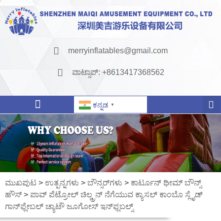
merryinflatables@gmail.com
ವಾಟ್ಸಾಪ್: +8613417368562
ಕನ್ನಡ
▼
ಮುಖಪುಟ
>
ಉತ್ಪನ್ನಗಳು
>
ಬೌನ್ಸರ್‌ಗಳು
>
ಕಾರ್ಟೂನ್ ಥೀಮ್ ಬೌನ್ಸ್
ಹೌಸ್
>
ಪಾವ್ ಪೆಟ್ರೋಲ್ ಚಿಲ್ಡ್ರನ್ ನೆಗೆಯುವ ಕ್ಯಾಸಲ್ ಕಾಂಬೊ ಸ್ಲೈಡ್
ಗಾನ್‌ಫ್ಲೇಬಲ್ ಚ್ಯಾಟೌ ಜೂಗೋಸ್ ಇನ್‌ಫ್ಲಬಲ್ಸ್