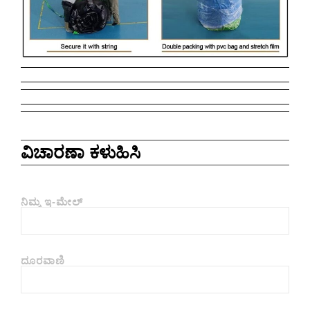
ವಿಚಾರಣಾ ಕಳುಹಿಸಿ
ನಿಮ್ಮ ಇ-ಮೇಲ್
ದೂರವಾಣಿ