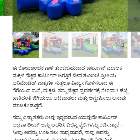
ಈ ರೋಮಾಂಚಕ ಗಾಳಿ ತುಂಬಬಹುದಾದ ಕಾರ್ಟೂನ್ ಮೂಲಕ
ಮಕ್ಕಳ ನೆಚ್ಚಿನ ಕಾರ್ಟೂನ್ ಜಗತ್ತಿಗೆ ಜೀವ ತುಂಬಿರಿ! ಪ್ರೀತಿಯ
ಅನಿಮೇಟೆಡ್ ಪಾತ್ರಗಳ ಸುತ್ತಲೂ ವಿನ್ಯಾಸಗೊಳಿಸಲಾದ ಈ
ನೆಗೆಯುವ ಮನೆ, ಮಕ್ಕಳು ತಮ್ಮ ನೆಚ್ಚಿನ ಪ್ರದರ್ಶನಕ್ಕೆ ನೇರವಾಗಿ ಹೆಜ್ಜೆ
ಹಾಕಿದಂತೆ ಜಿಗಿಯಲು, ಆಟವಾಡಲು ಮತ್ತು ಅನ್ವೇಷಿಸಲು ಅನುವು
ಮಾಡಿಕೊಡುತ್ತದೆ.
ನಮ್ಮ ವಿನ್ಯಾಸಕರು ನೀವು ಇಷ್ಟಪಡುವ ಯಾವುದೇ ಕಾರ್ಟೂನ್
ಅಥವಾ ಥೀಮ್ ಅನ್ನು ಆಧರಿಸಿ ವಿಭಿನ್ನ ಶೈಲಿಗಳನ್ನು ರಚಿಸುತ್ತಾರೆ -
ನೀವು ಅದನ್ನು ಊಹಿಸಲು ಸಾಧ್ಯವಾದರೆ, ನಾವು ಅದನ್ನು
ಮಾಡಬಹುದು! ಗಾತ್ರ, ಬಣ್ಣಗಳು ಮತ್ತು ಥೀಮ್ ಸೇರಿದಂತೆ