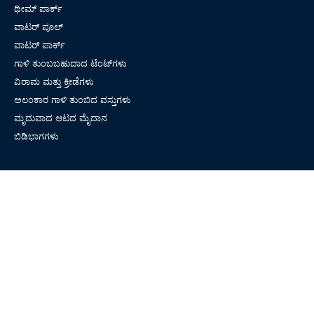
ಥೀಮ್ ಪಾರ್ಕ್
ವಾಟರ್ ಪೂಲ್
ವಾಟರ್ ಪಾರ್ಕ್
ಗಾಳಿ ತುಂಬಬಹುದಾದ ಟೆಂಟ್‌ಗಳು
ವಿರಾಮ ಮತ್ತು ಕ್ರೀಡೆಗಳು
ಅಲಂಕಾರ ಗಾಳಿ ತುಂಬಿದ ವಸ್ತುಗಳು
ಮೃದುವಾದ ಆಟದ ಮೈದಾನ
ಬಿಡಿಭಾಗಗಳು