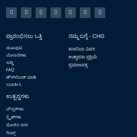
ಪ್ರಾರಂಭಿಸಲು ಒತ್ತಿ
ನಮ್ಮ ಬಗ್ಗೆ - CHG
ಮುಖಪುಟ
ಕಂಪನಿಯ ವಿವರ
ಯೋಜನೆಗಳು
ಉತ್ಪಾದನಾ ಪ್ರಕ್ರಿಯೆ
ಸುದ್ದಿ
ಪ್ರಮಾಣಪತ್ರ
FAQ
ಡೌನ್‌ಲೋಡ್ ಮಾಡಿ
ಸಂಪರ್ಕಿಸಿ
ಉತ್ಪನ್ನಗಳು
ಬೌನ್ಸರ್‌ಗಳು
ಸ್ಲೈಡ್‌ಗಳು
ಮೋಜಿನ ನಗರ
ಗೇಮ್ಸ್