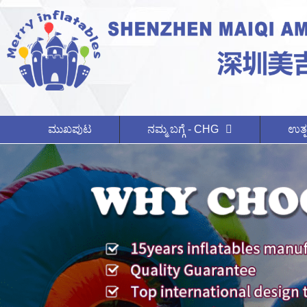
ಮುಖಪುಟ
ನಮ್ಮ ಬಗ್ಗೆ - CHG
ಉತ್ಪ