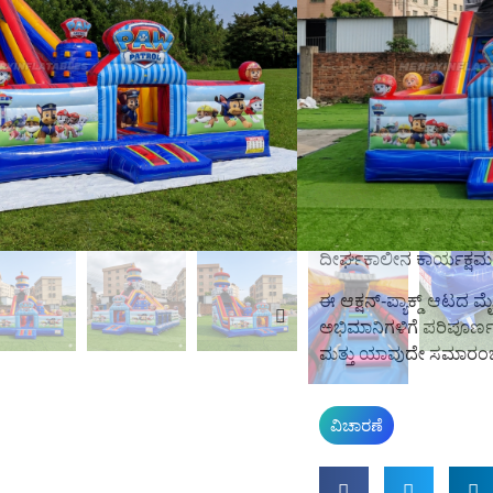
ಇದು ವಿಶಾಲವಾದ ವೈಶಿಷ್ಟ್ಯ
ಜಿಗಿಯುವ ಪ್ರದೇಶ
, ಮೋಜ
ವಿಭಾಗ
, ಮತ್ತು ರೋಮಾಂ
ತಲ್ಲೀನಗೊಳಿಸುವ ಆಟದ ಅನುಭ
× 6 ಮೀ
ಹೆಜ್ಜೆಗುರುತು ಅದನ
ವ್ಯವಹಾರಗಳು ಮತ್ತು ಒ
ಮೈದಾನಗಳಿಗೆ ಪರಿಪೂರ್ಣವಾಗ
ನಿಂದ ನಿರ್ಮಿಸಲಾಗಿದೆ
ಉತ್ತ
ದರ್ಜೆಯ ಪಿವಿಸಿ ವಸ್ತು
, ಇದು 
ದೀರ್ಘಕಾಲೀನ ಕಾರ್ಯಕ್ಷಮತೆಯ
ಈ ಆಕ್ಷನ್-ಪ್ಯಾಕ್ಡ್ ಆಟದ
ಅಭಿಮಾನಿಗಳಿಗೆ ಪರಿಪೂರ್ಣ
ಮತ್ತು ಯಾವುದೇ ಸಮಾರಂಭದ
ವಿಚಾರಣೆ