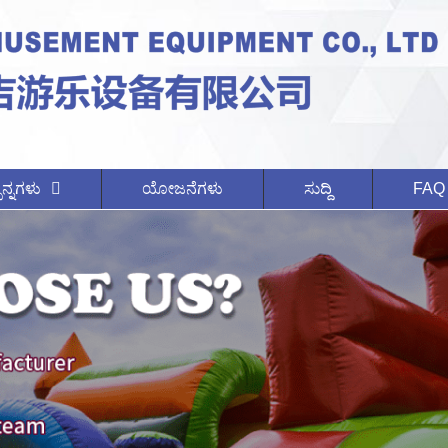
ನ್ನಗಳು
ಯೋಜನೆಗಳು
ಸುದ್ದಿ
FAQ