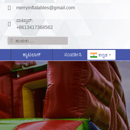
merryinflatables@gmail.com
ವಾಟ್ಸಾಪ್:
+8613417368562
ಕ್ಯಾಟಲಾಗ್
ಸಂಪರ್ಕಿಸಿ
ಕನ್ನಡ
▼