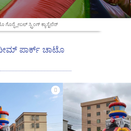
ನ್ಫ್ಲೇಬಲ್ ಸ್ಪ್ರಿಂಗ್ ಕ್ಯಾಸ್ಟೆಲೆನ್
ಟಿ ಥೀಮ್ ಪಾರ್ಕ್ ಚಾಟೊ
ಪೆಟ್ರೋಲ್-ವಿಷಯದ ಗಾಳಿ
ನದೊಂದಿಗೆ ಸಾಹಸಕ್ಕೆ ಜೀವ ತುಂಬಿರಿ!
ು ಪ್ರೀತಿಯ ಪಾತ್ರ ಅಂಶಗಳೊಂದಿಗೆ
ಕವು ಮಕ್ಕಳನ್ನು ಗಂಟೆಗಳ ಕಾಲ
ಳುವ ಪೂರ್ಣ ಶ್ರೇಣಿಯ ಚಟುವಟಿಕೆಗಳನ್ನು