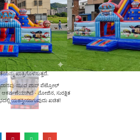
ವನ್ನು ಹೊಂದಿದೆ
ಪುಟಿಯುವ ಮತ್ತು
ು
ಅಡೆತಡೆಗಳನ್ನು
ಒಂದು
ಕ್ಲೈಂಬಿಂಗ್
ಚಕ
ಸ್ಲೈಡ್
, ಕ್ರಿಯಾತ್ಮಕ ಮತ್ತು
ವವನ್ನು ಸೃಷ್ಟಿಸುತ್ತದೆ. ಸಾಂದ್ರೀಕೃತ
6
್ನು ಪಾರ್ಟಿಗಳು, ಕಾರ್ಯಕ್ರಮಗಳು, ಬಾಡಿಗೆ
ಳಾಂಗಣ ಅಥವಾ ಹೊರಾಂಗಣ ಆಟದ
ಿಸುತ್ತದೆ.
ಮ ಗುಣಮಟ್ಟದ ಪ್ಲೇಟೋ ವಾಣಿಜ್ಯ
ಅತ್ಯುತ್ತಮ ಬಾಳಿಕೆ, ಸುರಕ್ಷತೆ ಮತ್ತು
ನ್ನು ಖಾತ್ರಿಗೊಳಿಸುತ್ತದೆ.
 ಮೈದಾನವು ಯುವ ಪಾವ್ ಪೆಟ್ರೋಲ್
 ಆಕರ್ಷಣೆಯಾಗಿದೆ - ಮೋಜಿನ, ಸುರಕ್ಷಿತ
ಲ್ಲಿ ಯಶಸ್ವಿಯಾಗುವುದು ಖಚಿತ!