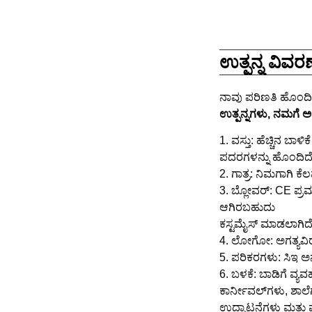
ಉತ್ಪನ್ನ ವಿವರಣ
ನಾವು ಪರಿಣತಿ ಹೊಂದಿದ
ಉತ್ಪನ್ನಗಳು, ನಮಗೆ 
1. ವಸ್ತು: ಹೆಚ್ಚಿನ 
ಪದರಗಳನ್ನು ಹೊಂದಿದೆ,
2. ಗಾತ್ರ: ನಿಮಗಾಗಿ ಕ
3. ಬ್ಲೋವರ್: CE ಪ್
ಆಗಿರಬಹುದು
ಕಸ್ಟಮೈಸ್ ಮಾಡಲಾಗಿದೆ
4. ಲೋಗೋ: ಅಗತ್ಯವಿರ
5. ಪರಿಕರಗಳು: ಸಿಇ ಅ
6. ಬಳಕೆ: ಬಾಡಿಗೆ ವ್
ಕಾರ್ನೀವಲ್‌ಗಳು, ಶಾಲೆ
ಉದ್ಘಾಟನೆಗಳು ಮತ್ತು 