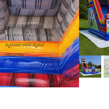
ವಾಟರ್ ಪಾರ್ಕ್
ಗಾಳಿ ತುಂಬಬಹುದಾದ ಟೆಂಟ್‌ಗಳು
ವಿರಾಮ ಮತ್ತು ಕ್ರೀಡೆಗಳು
ಅಲಂಕಾರ ಗಾಳಿ ತುಂಬಿದ ವಸ್ತುಗಳು
ಮೃದುವಾದ ಆಟದ ಮೈದಾನ
ಬಿಡಿಭಾಗಗಳು