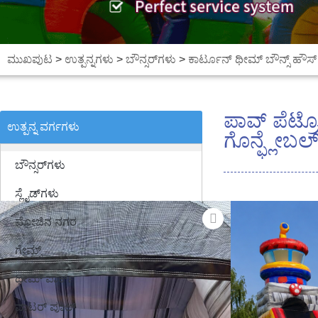
ಮುಖಪುಟ
>
ಉತ್ಪನ್ನಗಳು
>
ಬೌನ್ಸರ್‌ಗಳು
>
ಕಾರ್ಟೂನ್ ಥೀಮ್ ಬೌನ್ಸ್ ಹೌಸ್
ಪಾವ್ ಪೆಟ್ರ
ಉತ್ಪನ್ನ ವರ್ಗಗಳು
ಗೊನ್ಫ್ಲೇಬಲ್ ಸ್
ಬೌನ್ಸರ್‌ಗಳು
ಸ್ಲೈಡ್‌ಗಳು
ಮೋಜಿನ ನಗರ
ಗೇಮ್ಸ್
ಥೀಮ್ ಪಾರ್ಕ್
ವಾಟರ್ ಪೂಲ್