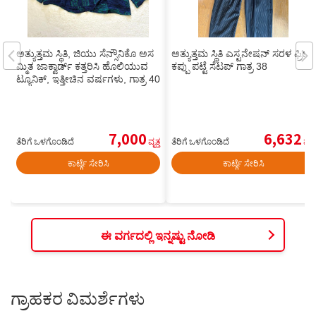
ಅತ್ಯುತ್ತಮ ಸ್ಥಿತಿ, ಜಿಯು ಸೆನ್ಸೌನಿಕೊ ಅಸ
ಅತ್ಯುತ್ತಮ ಸ್ಥಿತಿ ಎಸ್ಟನೇಷನ್ ಸರಳ ಫ್ರಿಲ್
ಮ್ಮಿತ ಜಾಕ್ವಾರ್ಡ್ ಕತ್ತರಿಸಿ ಹೊಲಿಯುವ
ಕಪ್ಪು ಪಟ್ಟೆ ಸೆಟಪ್ ಗಾತ್ರ 38
ಟ್ಯೂನಿಕ್, ಇತ್ತೀಚಿನ ವರ್ಷಗಳು, ಗಾತ್ರ 40
7,000
6,632
ತೆರಿಗೆ ಒಳಗೊಂಡಿದೆ
ವೃತ್ತ
ತೆರಿಗೆ ಒಳಗೊಂಡಿದೆ
ವೃತ್ತ
ಕಾರ್ಟ್ಗೆ ಸೇರಿಸಿ
ಕಾರ್ಟ್ಗೆ ಸೇರಿಸಿ
ಈ ವರ್ಗದಲ್ಲಿ ಇನ್ನಷ್ಟು ನೋಡಿ
ಗ್ರಾಹಕರ ವಿಮರ್ಶೆಗಳು