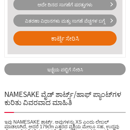
ಅದೇ ದಿನದ ಸಾಗಣೆಗೆ ಷರತ್ತುಗಳು
ವಿತರಣಾ ವಿಧಾನಗಳು ಮತ್ತು ಸಾಗಣೆ ವೆಚ್ಚಗಳ ಬಗ್ಗೆ
ಕಾರ್ಟ್ಗೆ ಸೇರಿಸಿ
ಇಚ್ಛೆಯ ಪಟ್ಟಿಗೆ ಸೇರಿಸಿ
NAMESAKE ವೈಡ್ ಶಾರ್ಟ್ಸ್/ಹಾಫ್ ಪ್ಯಾಂಟ್‌ಗಳ
ಕುರಿತು ವಿವರವಾದ ಮಾಹಿತಿ
ಇವು NAMESAKE ಶಾರ್ಟ್ಸ್. ಅವುಗಳನ್ನು XS ಎಂದು ಲೇಬಲ್
ಮಾಡಲಾಗಿದೆ, ಆದರೆ 179cm ಎತ್ತರದ ವ್ಯಕ್ತಿಯ ಮೇಲೂ ಸಹ, ಉದ್ದವು