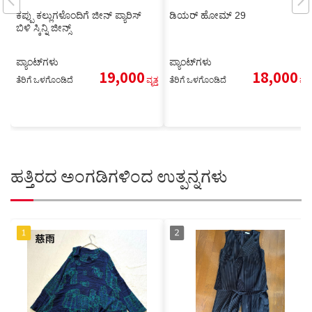
ಕಪ್ಪು ಕಲ್ಲುಗಳೊಂದಿಗೆ ಜೀನ್ ಪ್ಯಾರಿಸ್
ಡಿಯರ್ ಹೋಮ್ 29
ಬಿಳಿ ಸ್ಕಿನ್ನಿ ಜೀನ್ಸ್
ಪ್ಯಾಂಟ್‌ಗಳು
ಪ್ಯಾಂಟ್‌ಗಳು
19,000
18,000
ತೆರಿಗೆ ಒಳಗೊಂಡಿದೆ
ವೃತ್ತ
ತೆರಿಗೆ ಒಳಗೊಂಡಿದೆ
ವೃತ್ತ
ಹತ್ತಿರದ ಅಂಗಡಿಗಳಿಂದ ಉತ್ಪನ್ನಗಳು