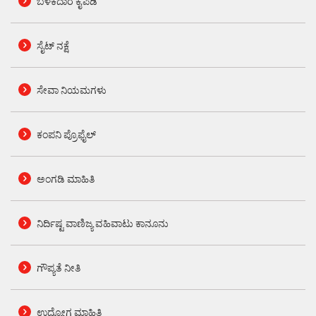
ಬಳಕೆದಾರ ಕೈಪಿಡಿ
ಸೈಟ್ ನಕ್ಷೆ
ಸೇವಾ ನಿಯಮಗಳು
ಕಂಪನಿ ಪ್ರೊಫೈಲ್
ಅಂಗಡಿ ಮಾಹಿತಿ
ನಿರ್ದಿಷ್ಟ ವಾಣಿಜ್ಯ ವಹಿವಾಟು ಕಾನೂನು
ಗೌಪ್ಯತೆ ನೀತಿ
ಉದ್ಯೋಗ ಮಾಹಿತಿ