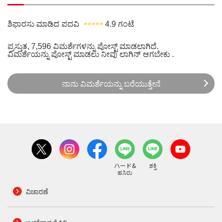
ಶಿಫಾರಸು ಮಾಡಿದ ಪದವಿ
4.9 ಗಂಟೆ
ಪ್ರಸ್ತುತ, 7,596 ವಿಮರ್ಶೆಗಳನ್ನು ಪೋಸ್ಟ್ ಮಾಡಲಾಗಿದೆ.
ವಿಮರ್ಶೆಯನ್ನು ಪೋಸ್ಟ್ ಮಾಡಲು ನೀವು
ಲಾಗಿನ್
ಆಗಬೇಕು .
ನಾನು ವಿಮರ್ಶೆಯನ್ನು ಬರೆಯುತ್ತೇನೆ
ハード&
ಶಕ್ತಿ
ಹಸಿರು
ವಿಚಾರಣೆ