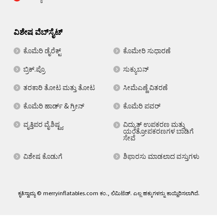
ವಿಶೇಷ ವೆಬ್‌ಸೈಟ್
ಕೊಮೆರಿ ಡೈರೆಕ್ಟ್
ಕೊಮೇರಿ ಸುಧಾರಣೆ
ಬ್ರಿಕ್.ಪ್ರೊ
ಸುಕ್ಯುಬನ್
ತರಕಾರಿ ತೋಟ ಮತ್ತು ತೋಟ
ಸೀಮೆಎಣ್ಣೆ ವಿತರಣೆ
ಕೊಮೆರಿ ಹಾರ್ಡ್ & ಗ್ರೀನ್
ಕೊಮೆರಿ ಪವರ್
ವೃತ್ತಿಪರ ವೈಶಿಷ್ಟ್ಯ
ವಿದ್ಯುತ್ ಉಪಕರಣ ಮತ್ತು
ಯಂತ್ರೋಪಕರಣಗಳ ಬಾಡಿಗೆ
ಸೇವೆ
ವಿಶೇಷ ಕೊಡುಗೆ
ಶಿಫಾರಸು ಮಾಡಲಾದ ವಸ್ತುಗಳು
ಕೃತಿಸ್ವಾಮ್ಯ © merryinflatables.com ಕಂ., ಲಿಮಿಟೆಡ್. ಎಲ್ಲ ಹಕ್ಕುಗಳನ್ನು ಕಾಯ್ದಿರಿಸಲಾಗಿದೆ.