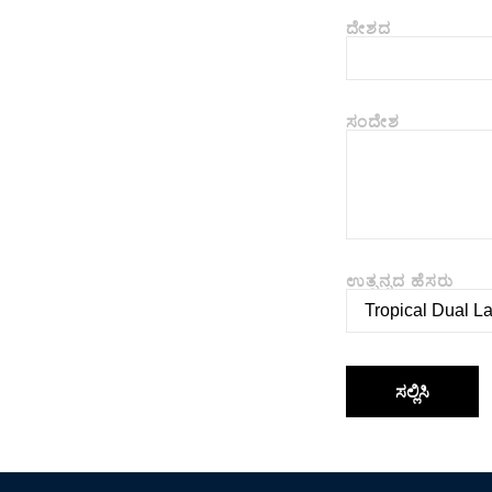
ದೇಶದ
ಸಂದೇಶ
ಉತ್ಪನ್ನದ ಹೆಸರು
ಸಲ್ಲಿಸಿ