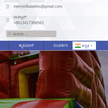
merryinflatables@gmail.com
ವಾಟ್ಸಾಪ್:
+8613417368562
ಕ್ಯಾಟಲಾಗ್
ಸಂಪರ್ಕಿಸಿ
ಕನ್ನಡ
▼