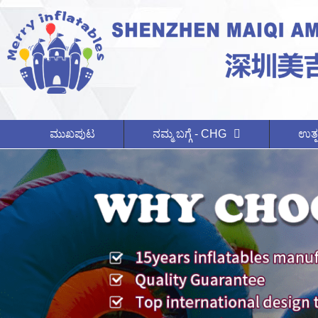
ಮುಖಪುಟ
ನಮ್ಮ ಬಗ್ಗೆ - CHG
ಉತ್ಪ