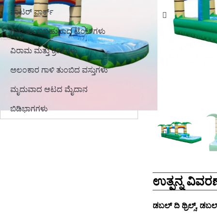
ವಾಟರ್ ಪಾರ್ಕ್
ಗಾಳಿ ತುಂಬಬಹುದಾದ ಟೆಂಟ್‌ಗಳು
ವಿರಾಮ ಮತ್ತು ಕ್ರೀಡೆಗಳು
ಅಲಂಕಾರ ಗಾಳಿ ತುಂಬಿದ ವಸ್ತುಗಳು
ಮೃದುವಾದ ಆಟದ ಮೈದಾನ
ಬಿಡಿಭಾಗಗಳು
ಉತ್ಪನ್ನ ವಿವರಣ
ಡಬಲ್ ದಿ ಥ್ರಿಲ್ಸ್, ಡಬಲ