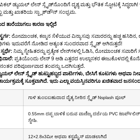
್ರಾಪಿಕಲ್ ಡ್ಯುಯಲ್ ಲೇನ್ ಸ್ಲೈಡ್‌ನೊಂದಿಗೆ ದೃಶ್ಯ ಮತ್ತು ಭೌತಿಕ ಸ್ಫೋಟಕ್ಕೆ ಸಿದ್ಧ
್ಬ ಮತ್ತು ಖಾತರಿಯ ಸ್ಪ್ಲಾಶ್‌ಡೌನ್ ಸಂಭ್ರಮ.
ಮದ ತಾರೆಯಾಗಲು ಕಾರಣ ಇಲ್ಲಿದೆ
ವರ್ಗ:
ರೋಮಾಂಚಕ, ಕಣ್ಮನ ಸೆಳೆಯುವ ವಿನ್ಯಾಸವು ಸವಾರರನ್ನು ಹಚ್ಚ ಹಸಿರಿನ, ಉಷ್
ಥಿಗಳು ಇದುವರೆಗೆ ನೋಡಿದ ಅತ್ಯಂತ ಸುಂದರವಾದ ಸ್ಲೈಡ್ ಆಗಿರುತ್ತದೆ!
್ಪರ್ಧೆ:
ನಿಮ್ಮ ಸ್ನೇಹಿತರನ್ನು ಪ್ರತ್ಯೇಕ ಲೇನ್‌ಗಳಲ್ಲಿ ಓಡಿಸಿ, ರೋಮಾಂಚಕ ಸವಾರಿಗೆ
 ಫಿನಾಲೆ:
ಪ್ರತಿಯೊಂದು ಲೇನ್ 9 ಅಡಿ ಎತ್ತರದ ಉಲ್ಲಾಸಕರ ಈಜುಕೊಳದಲ್ಲಿ ಕೊನೆ
ಂತರ ಪರಿಪೂರ್ಣವಾದ ತಂಪನ್ನು ಒದಗಿಸುತ್ತದೆ.
ುಯಲ್ ಲೇನ್ ಸ್ಲೈಡ್ ಹುಟ್ಟುಹಬ್ಬದ ಪಾರ್ಟಿಗಳು, ಬೇಸಿಗೆ ಕೂಟಗಳು ಅಥವಾ ನೀವು 
ಯಕ್ರಮಕ್ಕೆ ಸೂಕ್ತವಾಗಿದೆ. ಇದು ಎಲ್ಲಾ ವಯಸ್ಸಿನವರಿಗೂ ಖಚಿತವಾದ ಜನಸಂದಣ
ಗಾಳಿ ತುಂಬಬಹುದಾದ ದೈತ್ಯ ನೀರಿನ ಸ್ಲೈಡ್ Nsplash ಪೂಲ್
0.55mm ದಪ್ಪ ಬಾಳಿಕೆ ಬರುವ ವಾಣಿಜ್ಯ ದರ್ಜೆಯ PVC ಟಾರ್ಪೌಲಿನ್,
ಸ್ನೇಹಿ.
12×2.8x3ಮೀ ಅಥವಾ ಕಸ್ಟಮೈಸ್ ಮಾಡಲಾಗಿದೆ