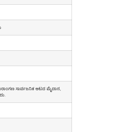
ು
 ಹೊರಾಂಗಣ ಸಾರ್ವಜನಿಕ ಆಟದ ಮೈದಾನ,
ದು.