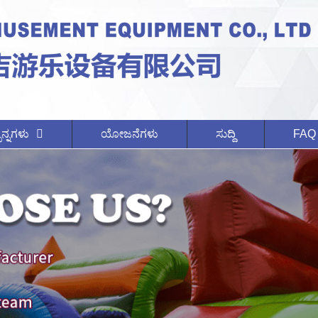
ನ್ನಗಳು
ಯೋಜನೆಗಳು
ಸುದ್ದಿ
FAQ