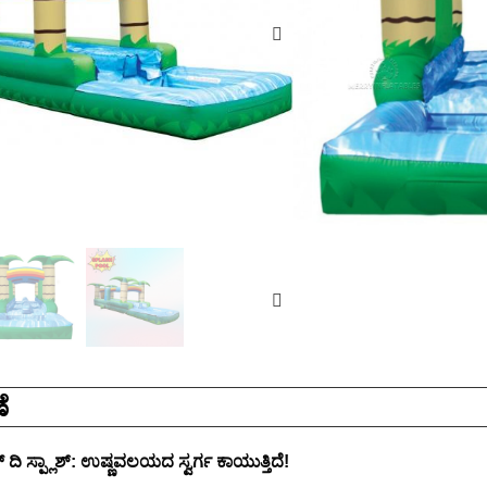
ODM/OEM:ಹೌದು
ಫ್ಯಾಕ್ಟರಿ ನೇರ: ಹೌದು
ಪ್ರಮಾಣೀಕರಣ: ASTM/
ವಿಚಾರಣೆ
ೆ
್ ದಿ ಸ್ಪ್ಲಾಶ್: ಉಷ್ಣವಲಯದ ಸ್ವರ್ಗ ಕಾಯುತ್ತಿದೆ!