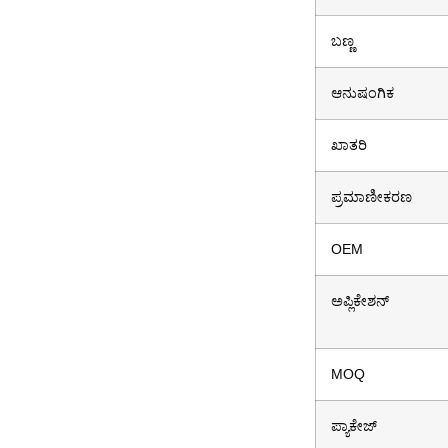
ಬಣ್ಣ
ಆನುಷಂಗಿಕ
ಖಾತರಿ
ಪ್ರಮಾಣೀಕರಣ
OEM
ಅಪ್ಲಿಕೇಶನ್
MOQ
ಪ್ಯಾಕೇಜ್