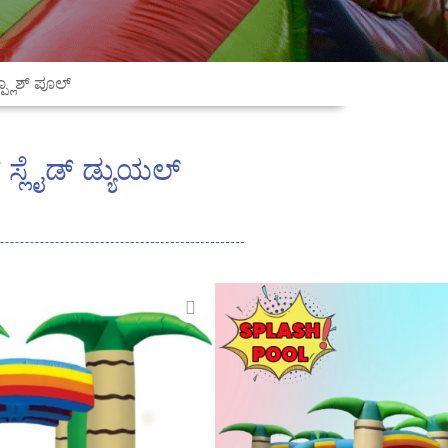
್ಪ್ಲಾಶ್ ಪೂಲ್
್ ಸ್ಲೈಡ್ ಡ್ಯುಯಲ್
ರುವ PVC ಟಾರ್ಪಾಲಿನ್ 0.55mm
ಾ ಕಸ್ಟಮೈಸ್ ಮಾಡಲಾಗಿದೆ
ದೆ