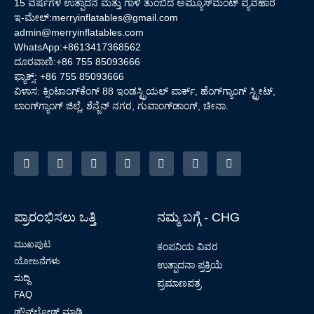
15 ವರ್ಷಗಳ ಉತ್ಪಾದನೆ ಮತ್ತು ಗಾಳಿ ತುಂಬಿದ ಅಮ್ಯೂಸ್‌ಮೆಂಟ್ ವ್ಯವಹಾರ
ಇ-ಮೇಲ್:
merryinflatables@gmail.com
admin@merryinflatables.com
WhatsApp:+8613417368562
ದೂರವಾಣಿ:+86 755 85093666
ಫ್ಯಾಕ್ಸ್: +86 755 85093666
ವಿಳಾಸ: ಕ್ಸಿಂಟಾಂಗ್‌ಕೆಂಗ್ 88 ಇಂಡಸ್ಟ್ರಿಯಲ್ ಪಾರ್ಕ್, ಹೆಂಗ್‌ಗ್ಯಾಂಗ್ ಸ್ಟ್ರೀಟ್,
ಲಾಂಗ್‌ಗ್ಯಾಂಗ್ ಜಿಲ್ಲೆ, ಶೆನ್ಜೆನ್ ನಗರ, ಗುವಾಂಗ್‌ಡಾಂಗ್, ಚೀನಾ.
ಪ್ರಾರಂಭಿಸಲು ಒತ್ತಿ
ನಮ್ಮ ಬಗ್ಗೆ - CHG
ಮುಖಪುಟ
ಕಂಪನಿಯ ವಿವರ
ಯೋಜನೆಗಳು
ಉತ್ಪಾದನಾ ಪ್ರಕ್ರಿಯೆ
ಸುದ್ದಿ
ಪ್ರಮಾಣಪತ್ರ
FAQ
ಡೌನ್‌ಲೋಡ್ ಮಾಡಿ