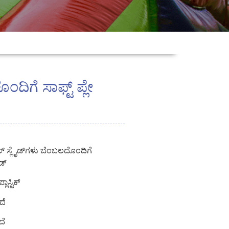
ದಿಗೆ ಸಾಫ್ಟ್ ಪ್ಲೇ
ಡಬಲ್ ಸ್ಲೈಡ್‌ಗಳು ಬೆಂಬಲದೊಂದಿಗೆ
ಂಡ್
ಲಾಸ್ಟಿಕ್
ದೆ
ದೆ