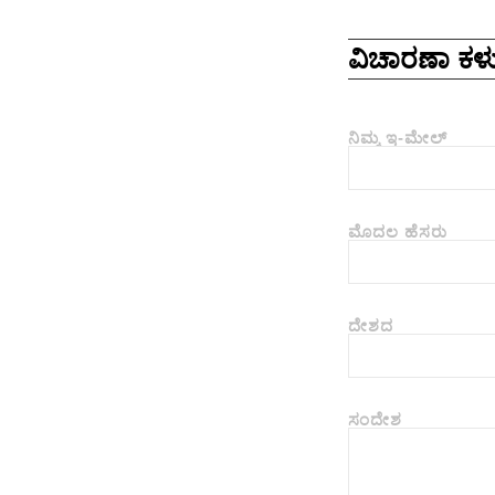
ವಿಚಾರಣಾ ಕಳು
ನಿಮ್ಮ ಇ-ಮೇಲ್
ಮೊದಲ ಹೆಸರು
ದೇಶದ
ಸಂದೇಶ