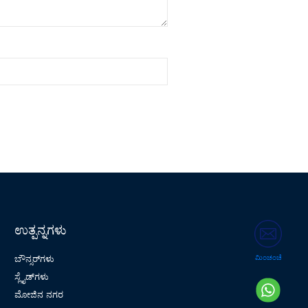
ಉತ್ಪನ್ನಗಳು
ಬೌನ್ಸರ್‌ಗಳು
ಮಿಂಚಂಚೆ
ಸ್ಲೈಡ್‌ಗಳು
ಮೋಜಿನ ನಗರ