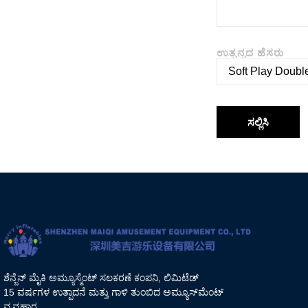
ಉತ್ಪನ್ನದ ಹೆಸರು
ಸಲ್ಲಿಸಿ
ಶೆನ್ಜೆನ್ ಮೈಕಿ ಅಮ್ಯೂಸ್ಮೆಂಟ್ ಸಲಕರಣೆ ಕಂಪನಿ, ಲಿಮಿಟೆಡ್
15 ವರ್ಷಗಳ ಉತ್ಪಾದನೆ ಮತ್ತು ಗಾಳಿ ತುಂಬಿದ ಅಮ್ಯೂಸ್‌ಮೆಂಟ್
ವ್ಯವಹಾರ