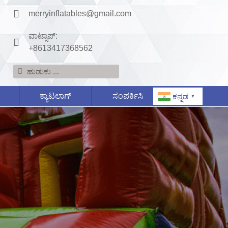
merryinflatables@gmail.com
ವಾಟ್ಸಾಪ್:
+8613417368562
ಕ್ಯಾಟಲಾಗ್
ಸಂಪರ್ಕಿಸಿ
ಕನ್ನಡ
▼