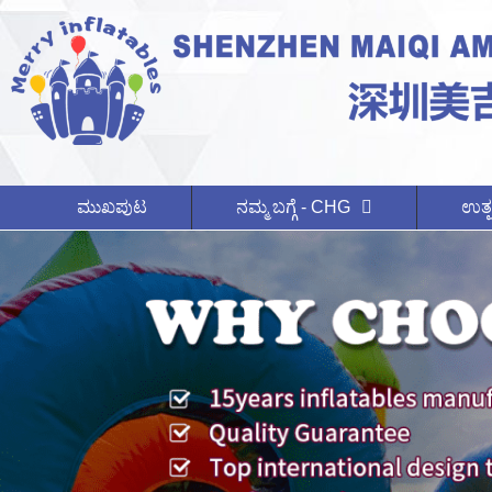
ಮುಖಪುಟ
ನಮ್ಮ ಬಗ್ಗೆ - CHG
ಉತ್ಪ