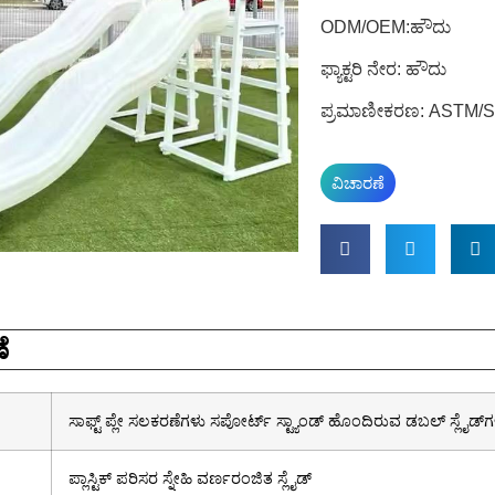
ODM/OEM:ಹೌದು
ಫ್ಯಾಕ್ಟರಿ ನೇರ: ಹೌದು
ಪ್ರಮಾಣೀಕರಣ: ASTM/
ವಿಚಾರಣೆ
ೆ
ಸಾಫ್ಟ್ ಪ್ಲೇ ಸಲಕರಣೆಗಳು ಸಪೋರ್ಟ್ ಸ್ಟ್ಯಾಂಡ್ ಹೊಂದಿರುವ ಡಬಲ್ ಸ್ಲೈಡ್‌
ಪ್ಲಾಸ್ಟಿಕ್ ಪರಿಸರ ಸ್ನೇಹಿ ವರ್ಣರಂಜಿತ ಸ್ಲೈಡ್