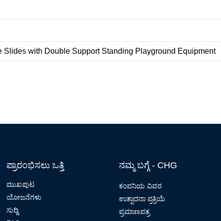
ಪ್ರಾರಂಭಿಸಲು ಒತ್ತಿ
ನಮ್ಮ ಬಗ್ಗೆ - CHG
ಮುಖಪುಟ
ಕಂಪನಿಯ ವಿವರ
ಯೋಜನೆಗಳು
ಉತ್ಪಾದನಾ ಪ್ರಕ್ರಿಯೆ
ಸುದ್ದಿ
ಪ್ರಮಾಣಪತ್ರ