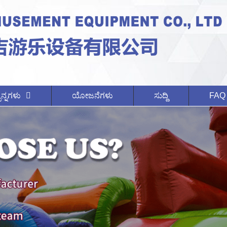
ನ್ನಗಳು
ಯೋಜನೆಗಳು
ಸುದ್ದಿ
FAQ