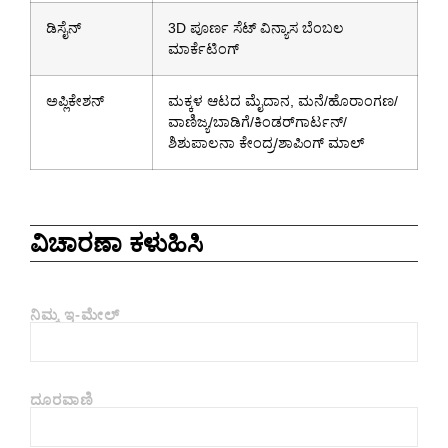
ಡಿಸೈನ್
3D ಪೂರ್ಣ ಸೆಟ್ ವಿನ್ಯಾಸ ಬೆಂಬಲ
ಮಾರ್ಕೆಟಿಂಗ್
ಅಪ್ಲಿಕೇಶನ್
ಮಕ್ಕಳ ಆಟದ ಮೈದಾನ, ಮನೆ/ಹೊರಾಂಗಣ/
ವಾಣಿಜ್ಯ/ಬಾಡಿಗೆ/ಕಿಂಡರ್‌ಗಾರ್ಟನ್/
ಶಿಶುಪಾಲನಾ ಕೇಂದ್ರ/ಶಾಪಿಂಗ್ ಮಾಲ್
ವಿಚಾರಣಾ ಕಳುಹಿಸಿ
ನಿಮ್ಮ ಇ-ಮೇಲ್
ದೂರವಾಣಿ