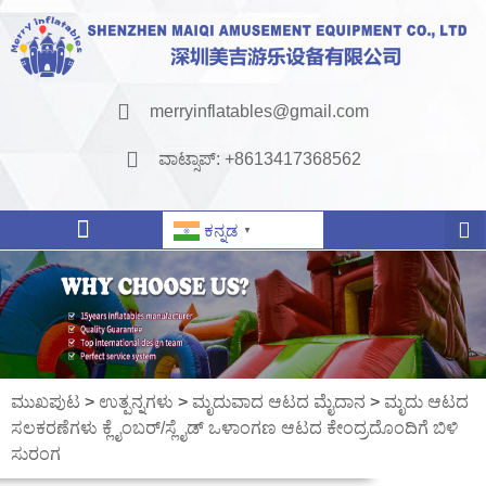
merryinflatables@gmail.com
ವಾಟ್ಸಾಪ್: +8613417368562
ಕನ್ನಡ
▼
ಮುಖಪುಟ
>
ಉತ್ಪನ್ನಗಳು
>
ಮೃದುವಾದ ಆಟದ ಮೈದಾನ
>
ಮೃದು ಆಟದ
ಸಲಕರಣೆಗಳು ಕ್ಲೈಂಬರ್/ಸ್ಲೈಡ್ ಒಳಾಂಗಣ ಆಟದ ಕೇಂದ್ರದೊಂದಿಗೆ ಬಿಳಿ
ಸುರಂಗ