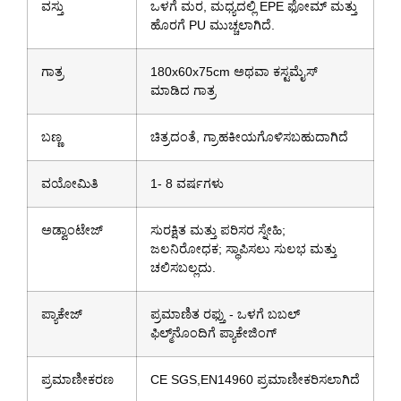
ವಸ್ತು
ಒಳಗೆ ಮರ, ಮಧ್ಯದಲ್ಲಿ EPE ಫೋಮ್ ಮತ್ತು
ಹೊರಗೆ PU ಮುಚ್ಚಲಾಗಿದೆ.
ಗಾತ್ರ
180x60x75cm ಅಥವಾ ಕಸ್ಟಮೈಸ್
ಮಾಡಿದ ಗಾತ್ರ
ಬಣ್ಣ
ಚಿತ್ರದಂತೆ, ಗ್ರಾಹಕೀಯಗೊಳಿಸಬಹುದಾಗಿದೆ
ವಯೋಮಿತಿ
1- 8 ವರ್ಷಗಳು
ಅಡ್ವಾಂಟೇಜ್
ಸುರಕ್ಷಿತ ಮತ್ತು ಪರಿಸರ ಸ್ನೇಹಿ;
ಜಲನಿರೋಧಕ; ಸ್ಥಾಪಿಸಲು ಸುಲಭ ಮತ್ತು
ಚಲಿಸಬಲ್ಲದು.
ಪ್ಯಾಕೇಜ್
ಪ್ರಮಾಣಿತ ರಫ್ತು - ಒಳಗೆ ಬಬಲ್
ಫಿಲ್ಮ್‌ನೊಂದಿಗೆ ಪ್ಯಾಕೇಜಿಂಗ್
ಪ್ರಮಾಣೀಕರಣ
CE SGS,EN14960 ಪ್ರಮಾಣೀಕರಿಸಲಾಗಿದೆ