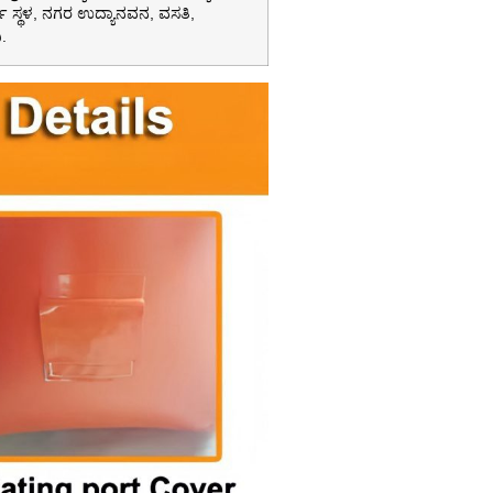
 ಸ್ಥಳ, ನಗರ ಉದ್ಯಾನವನ, ವಸತಿ,
.