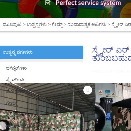
ಮುಖಪುಟ
>
ಉತ್ಪನ್ನಗಳು
>
ಗೇಮ್ಸ್
>
ಸಂವಾದಾತ್ಮಕ ಆಟಗಳು
>
ಸ್ಕ್ವೇರ್ 
ಸ್ಕ್ವೇರ್ ಏರ
ಉತ್ಪನ್ನ ವರ್ಗಗಳು
ತುಂಬಬಹುದ
ಬೌನ್ಸರ್‌ಗಳು
ಸ್ಲೈಡ್‌ಗಳು
ಮೋಜಿನ ನಗರ
ಗೇಮ್ಸ್
ಥೀಮ್ ಪಾರ್ಕ್
ವಾಟರ್ ಪೂಲ್