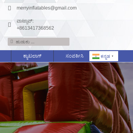
merryinflatables@gmail.com
ವಾಟ್ಸಾಪ್:
+8613417368562
ಕ್ಯಾಟಲಾಗ್
ಸಂಪರ್ಕಿಸಿ
ಕನ್ನಡ
▼