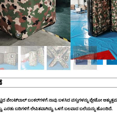
ODM/OEM:ಹೌದು
ಫ್ಯಾಕ್ಟರಿ ನೇರ: ಹೌದು
ಪ್ರಮಾಣೀಕರಣ: ASTM/
ವಿಚಾರಣೆ
ೆ
ದ ಪೇಂಟ್‌ಬಾಲ್ ಬಂಕರ್‌ಗಳಿಗೆ ನಾವು ಬಳಸಿದ ವಸ್ತುಗಳನ್ನು ಪ್ಲೇಟೋ ಅತ್ಯುತ್ತಮ
ು, ಎರಡು ಬದಿಗಳಿಗೆ ಲೇಪಿತವಾಗಿದ್ದು, ಒಳಗೆ ಬಲವಾದ ಬಲೆಯನ್ನು ಹೊಂದಿದೆ.