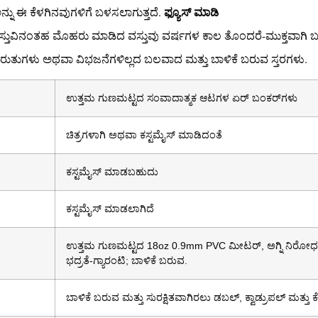
ಫ್ಯೂಸ್ ಮಾಡಿ
ಅನ್ನು ಈ ಕೆಳಗಿನವುಗಳಿಗೆ ಬಳಸಲಾಗುತ್ತದೆ.
ಸ್ತುವಿನಂತಹ ಮೊಹರು ಮಾಡಿದ ವಸ್ತುವು ವರ್ಷಗಳ ಕಾಲ ತೊಂದರೆ-ಮುಕ್ತವಾಗ
ುತುಗಳು ಅಥವಾ ವಿಭಜನೆಗಳಿಲ್ಲದ ಬಲವಾದ ಮತ್ತು ಬಾಳಿಕೆ ಬರುವ ಸ್ತರಗಳು.
ಉತ್ತಮ ಗುಣಮಟ್ಟದ ಸಂವಾದಾತ್ಮಕ ಆಟಗಳ ಏರ್ ಬಂಕರ್‌ಗಳು
ಚಿತ್ರಗಳಾಗಿ ಅಥವಾ ಕಸ್ಟಮೈಸ್ ಮಾಡಿದಂತೆ
ಕಸ್ಟಮೈಸ್ ಮಾಡಬಹುದು
ಕಸ್ಟಮೈಸ್ ಮಾಡಲಾಗಿದೆ
ಉತ್ತಮ ಗುಣಮಟ್ಟದ 18oz 0.9mm PVC ಮೀಟರ್, ಅಗ್ನಿ ನಿರೋಧಕ,
ಭದ್ರತೆ-ಗ್ಯಾರಂಟಿ; ಬಾಳಿಕೆ ಬರುವ.
ಬಾಳಿಕೆ ಬರುವ ಮತ್ತು ಸುರಕ್ಷಿತವಾಗಿರಲು ಡಬಲ್, ಕ್ವಾಡ್ರುಪಲ್ ಮತ್ತು ಕೆ