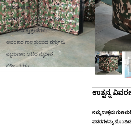
ವಾಟರ್ ಪಾರ್ಕ್
ಗಾಳಿ ತುಂಬಬಹುದಾದ ಟೆಂಟ್‌ಗಳು
ವಿರಾಮ ಮತ್ತು ಕ್ರೀಡೆಗಳು
ಅಲಂಕಾರ ಗಾಳಿ ತುಂಬಿದ ವಸ್ತುಗಳು
ಮೃದುವಾದ ಆಟದ ಮೈದಾನ
ಬಿಡಿಭಾಗಗಳು
ಉತ್ಪನ್ನ ವಿವರಣ
ನಮ್ಮ ಉತ್ತಮ ಗುಣಮಟ್ಟ
ಪದರಗಳನ್ನು ಹೊಂದಿದ್ದ