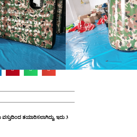
SGS/EN14960/EN71/CE
 ವಸ್ತುದಿಂದ ತಯಾರಿಸಲಾಗಿದ್ದು, ಇದು 3