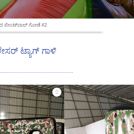
ುದಾದ ಪೇಂಟ್‌ಬಾಲ್ ಗೋಡೆ #2
ೇಸರ್ ಟ್ಯಾಗ್ ಗಾಳಿ
ಲೇಪಿತ ವಿನೈಲ್, ಅಗ್ನಿ ನಿರೋಧಕ ಮತ್ತು
್ರೀಯ ಗುಣಮಟ್ಟದೊಂದಿಗೆ.
ದೆ
ದೆ