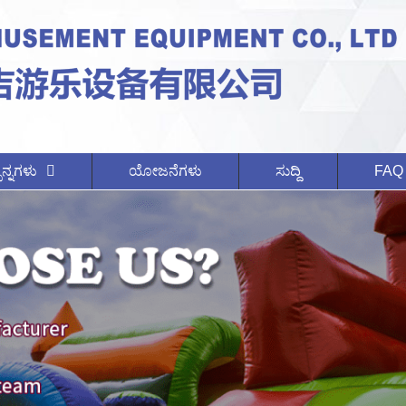
ನ್ನಗಳು
ಯೋಜನೆಗಳು
ಸುದ್ದಿ
FAQ