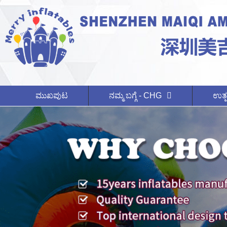
ಮುಖಪುಟ
ನಮ್ಮ ಬಗ್ಗೆ - CHG
ಉತ್ಪ