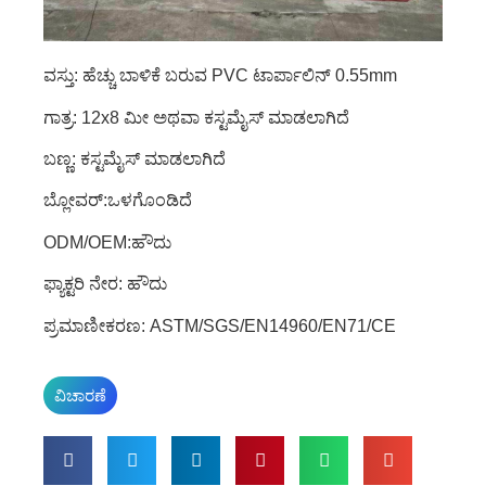
ವಸ್ತು: ಹೆಚ್ಚು ಬಾಳಿಕೆ ಬರುವ PVC ಟಾರ್ಪಾಲಿನ್ 0.55mm
ಗಾತ್ರ: 12x8 ಮೀ ಅಥವಾ ಕಸ್ಟಮೈಸ್ ಮಾಡಲಾಗಿದೆ
ಬಣ್ಣ: ಕಸ್ಟಮೈಸ್ ಮಾಡಲಾಗಿದೆ
ಬ್ಲೋವರ್:ಒಳಗೊಂಡಿದೆ
ODM/OEM:ಹೌದು
ಫ್ಯಾಕ್ಟರಿ ನೇರ: ಹೌದು
ಪ್ರಮಾಣೀಕರಣ: ASTM/SGS/EN14960/EN71/CE
ವಿಚಾರಣೆ