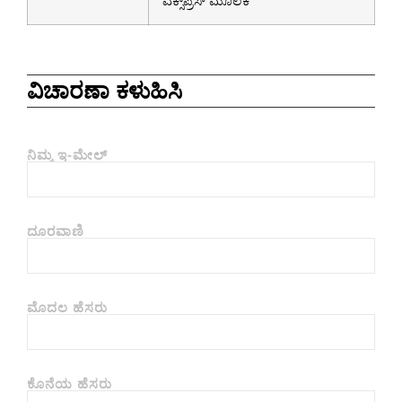
ಎಕ್ಸ್‌ಪ್ರೆಸ್ ಮೂಲಕ
ವಿಚಾರಣಾ ಕಳುಹಿಸಿ
ನಿಮ್ಮ ಇ-ಮೇಲ್
ದೂರವಾಣಿ
ಮೊದಲ ಹೆಸರು
ಕೊನೆಯ ಹೆಸರು