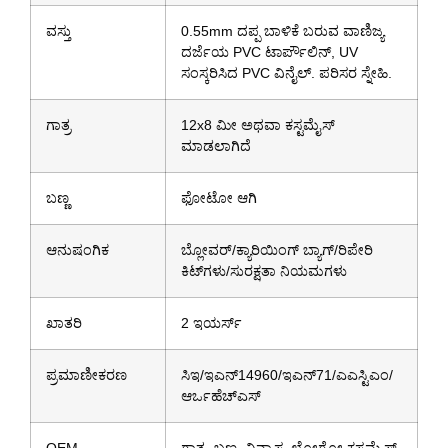
ವಸ್ತು
0.55mm ದಪ್ಪ ಬಾಳಿಕೆ ಬರುವ ವಾಣಿಜ್ಯ
ದರ್ಜೆಯ PVC ಟಾರ್ಪೌಲಿನ್, UV
ಸಂಸ್ಕರಿಸಿದ PVC ವಿನೈಲ್. ಪರಿಸರ ಸ್ನೇಹಿ.
ಗಾತ್ರ
12x8 ಮೀ ಅಥವಾ ಕಸ್ಟಮೈಸ್
ಮಾಡಲಾಗಿದೆ
ಬಣ್ಣ
ಫೋಟೋ ಆಗಿ
ಆನುಷಂಗಿಕ
ಬ್ಲೋವರ್/ಕ್ಯಾರಿಯಿಂಗ್ ಬ್ಯಾಗ್/ರಿಪೇರಿ
ಕಿಟ್‌ಗಳು/ಸುರಕ್ಷತಾ ನಿಯಮಗಳು
ಖಾತರಿ
2 ಇಯರ್ಸ್
ಪ್ರಮಾಣೀಕರಣ
ಸಿಇ/ಇಎನ್14960/ಇಎನ್71/ಎಎಸ್ಟಿಎಂ/
ಆರ್ಒಹೆಚ್ಎಸ್
OEM
ಗಾತ್ರ, ಬಣ್ಣ, ವಿನ್ಯಾಸ, ಲೋಗೋ ಕಸ್ಟಮೈಸ್