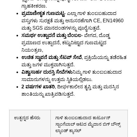
ಗ್ರಾಹಕೀಕರಣ.
ಪ್ರಮಾಣೀಕೃತ ಗುಣಮಟ್ಟ
- ಎಲ್ಲಾ ಗಾಳಿ ತುಂಬಬಹುದಾದ
ವಸ್ತುಗಳು ಸುರಕ್ಷತೆ ಮತ್ತು ಅನುಸರಣೆಗಾಗಿ CE, EN14960
ಮತ್ತು SGS ಮಾನದಂಡಗಳನ್ನು ಪೂರೈಸುತ್ತವೆ.
ಸಮರ್ಥ ಉತ್ಪಾದನೆ ಮತ್ತು ಬೆಂಬಲ
- ವೇಗದ, ದೊಡ್ಡ
ಪ್ರಮಾಣದ ಉತ್ಪಾದನೆ, ಕಟ್ಟುನಿಟ್ಟಾದ ಗುಣಮಟ್ಟದ
ನಿಯಂತ್ರಣ,
ಉಚಿತ ಸ್ಥಾಪನೆ ಮತ್ತು ಸೆಟಪ್ ಸೇವೆ
, ಪ್ರಕ್ರಿಯೆಯನ್ನು ತಡೆರಹಿತ
ಮತ್ತು ಜಗಳ ಮುಕ್ತವಾಗಿಸುತ್ತದೆ.
ವಿಶ್ವಾಸಾರ್ಹ ದುರಸ್ತಿ ಸೇವೆಗಳು
ನಿಮ್ಮ ಗಾಳಿ ತುಂಬಬಹುದಾದ
ಸಾಮಾನುಗಳನ್ನು ಉತ್ತಮ ಸ್ಥಿತಿಯಲ್ಲಿಡಲು.
2 ವರ್ಷಗಳ ಖಾತರಿ
, ದೀರ್ಘಕಾಲೀನ ತೃಪ್ತಿ ಮತ್ತು ಮನಸ್ಸಿನ
ಶಾಂತಿಯನ್ನು ಖಾತ್ರಿಪಡಿಸುತ್ತದೆ.
ಉತ್ಪನ್ನದ ಹೆಸರು
ಗಾಳಿ ತುಂಬಬಹುದಾದ ಕಾರ್ಟೂನ್
ಸ್ಪಾಂಗೆಬಾಬ್ ಆಟದ ಮೈದಾನ ಬಿಗ್ ಬೌನ್ಸ್
ಲ್ಯಾಂಡ್ ಕ್ಯಾಸಲ್