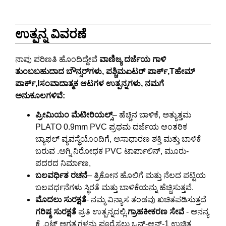
ಉತ್ಪನ್ನ ವಿವರಣೆ
ನಾವು ಪರಿಣತಿ ಹೊಂದಿದ್ದೇವೆ
ವಾಣಿಜ್ಯ ದರ್ಜೆಯ ಗಾಳಿ
ತುಂಬಬಹುದಾದ
ಬೌನ್ಸರ್‌ಗಳು, ಪಶ್ಚಿಮ
ಏಟರ್ ಪಾರ್ಕ್,
T
ಹೇಮ್
ಪಾರ್ಕ್,
I
ಸಂವಾದಾತ್ಮಕ ಆಟಗಳ ಉತ್ಪನ್ನಗಳು, ನಮಗೆ
ಅನುಕೂಲಗಳಿವೆ:
ಪ್ರೀಮಿಯಂ ಮೆಟೀರಿಯಲ್ಸ್
– ಹೆಚ್ಚಿನ ಬಾಳಿಕೆ, ಅತ್ಯುತ್ತಮ
PLATO 0.9mm PVC ಪ್ರಥಮ ದರ್ಜೆಯ ಆಂತರಿಕ
ಬ್ಯಾಫಲ್ ವ್ಯವಸ್ಥೆಯೊಂದಿಗೆ, ಅಸಾಧಾರಣ ಶಕ್ತಿ ಮತ್ತು ಬಾಳಿಕೆ
ಬರುವ .ಅಗ್ನಿ ನಿರೋಧಕ PVC ಟಾರ್ಪಾಲಿನ್, ಮೂರು-
ಪದರದ ನಿರ್ಮಾಣ,
ಬಲವರ್ಧಿತ ರಚನೆ
– ತ್ರಿಕೋನ ಹೊಲಿಗೆ ಮತ್ತು ನೆಲದ ಪಟ್ಟಿಯ
ಬಲವರ್ಧನೆಗಳು ಸ್ಥಿರತೆ ಮತ್ತು ಬಾಳಿಕೆಯನ್ನು ಹೆಚ್ಚಿಸುತ್ತವೆ.
ಮೊದಲು ಸುರಕ್ಷತೆ
- ನಮ್ಮ ವಿನ್ಯಾಸ ತಂಡವು ಖಚಿತಪಡಿಸುತ್ತದೆ
ಗರಿಷ್ಠ ಸುರಕ್ಷತೆ
ಪ್ರತಿ ಉತ್ಪನ್ನದಲ್ಲಿ.
ಗ್ರಾಹಕೀಕರಣ ಸೇವೆ
- ಅನನ್ಯ
ಕ್ಲೈಂಟ್ ಅಗತ್ಯಗಳನ್ನು ಪೂರೈಸಲು ಒನ್-ಆನ್-1 ಉಚಿತ