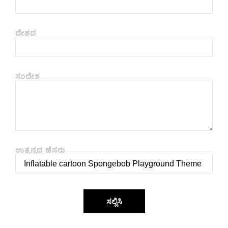
ದೇಶದ
ಸಂದೇಶ
ಉತ್ಪನ್ನದ ಹೆಸರು
ಸಲ್ಲಿಸಿ