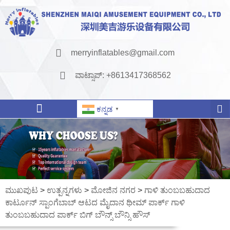
merryinflatables@gmail.com
ವಾಟ್ಸಾಪ್: +8613417368562
ಕನ್ನಡ
▼
ಮುಖಪುಟ
>
ಉತ್ಪನ್ನಗಳು
>
ಮೋಜಿನ ನಗರ
>
ಗಾಳಿ ತುಂಬಬಹುದಾದ
ಕಾರ್ಟೂನ್ ಸ್ಪಾಂಗೆಬಾಬ್ ಆಟದ ಮೈದಾನ ಥೀಮ್ ಪಾರ್ಕ್ ಗಾಳಿ
ತುಂಬಬಹುದಾದ ಪಾರ್ಕ್ ಬಿಗ್ ಬೌನ್ಸ್ ಬೌನ್ಸಿ ಹೌಸ್