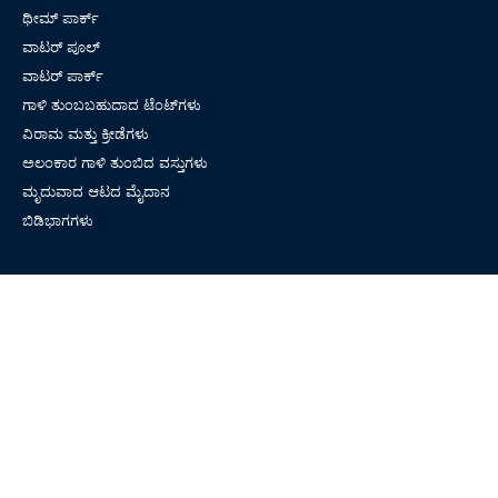
ಥೀಮ್ ಪಾರ್ಕ್
ವಾಟರ್ ಪೂಲ್
ವಾಟರ್ ಪಾರ್ಕ್
ಗಾಳಿ ತುಂಬಬಹುದಾದ ಟೆಂಟ್‌ಗಳು
ವಿರಾಮ ಮತ್ತು ಕ್ರೀಡೆಗಳು
ಅಲಂಕಾರ ಗಾಳಿ ತುಂಬಿದ ವಸ್ತುಗಳು
ಮೃದುವಾದ ಆಟದ ಮೈದಾನ
ಬಿಡಿಭಾಗಗಳು