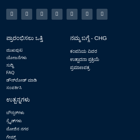
ಪ್ರಾರಂಭಿಸಲು ಒತ್ತಿ
ನಮ್ಮ ಬಗ್ಗೆ - CHG
ಮುಖಪುಟ
ಕಂಪನಿಯ ವಿವರ
ಯೋಜನೆಗಳು
ಉತ್ಪಾದನಾ ಪ್ರಕ್ರಿಯೆ
ಸುದ್ದಿ
ಪ್ರಮಾಣಪತ್ರ
FAQ
ಡೌನ್‌ಲೋಡ್ ಮಾಡಿ
ಸಂಪರ್ಕಿಸಿ
ಉತ್ಪನ್ನಗಳು
ಬೌನ್ಸರ್‌ಗಳು
ಸ್ಲೈಡ್‌ಗಳು
ಮೋಜಿನ ನಗರ
ಗೇಮ್ಸ್