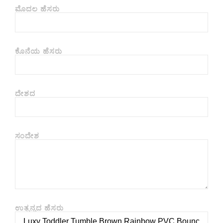
ಮೊದಲ ಹೆಸರು
ಕೊನೆಯ ಹೆಸರು
ದೇಶದ
ಸಂದೇಶ
ಉತ್ಪನ್ನದ ಹೆಸರು