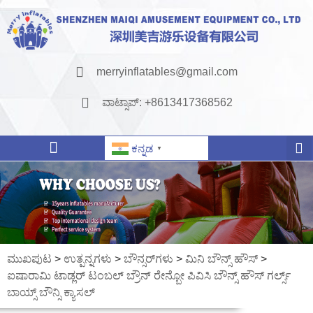
merryinflatables@gmail.com
ವಾಟ್ಸಾಪ್: +8613417368562
ಕನ್ನಡ
▼
ಮುಖಪುಟ
>
ಉತ್ಪನ್ನಗಳು
>
ಬೌನ್ಸರ್‌ಗಳು
>
ಮಿನಿ ಬೌನ್ಸ್ ಹೌಸ್
>
ಐಷಾರಾಮಿ ಟಾಡ್ಲರ್ ಟಂಬಲ್ ಬ್ರೌನ್ ರೇನ್ಬೋ ಪಿವಿಸಿ ಬೌನ್ಸ್ ಹೌಸ್ ಗರ್ಲ್ಸ್
ಬಾಯ್ಸ್ ಬೌನ್ಸಿ ಕ್ಯಾಸಲ್