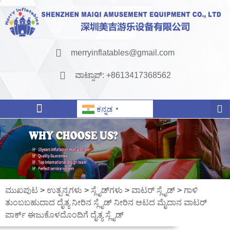
merryinflatables@gmail.com
ವಾಟ್ಸಾಪ್: +8613417368562
ಕನ್ನಡ
▼
ಮುಖಪುಟ
>
ಉತ್ಪನ್ನಗಳು
>
ಸ್ಲೈಡ್‌ಗಳು
>
ವಾಟರ್ ಸ್ಲೈಡ್
>
ಗಾಳಿ
ತುಂಬಬಹುದಾದ ದೈತ್ಯ ನೀರಿನ ಸ್ಲೈಡ್ ನೀರಿನ ಆಟದ ಮೈದಾನ ವಾಟರ್
ಪಾರ್ಕ್ ಈಜುಕೊಳದೊಂದಿಗೆ ದೈತ್ಯ ಸ್ಲೈಡ್