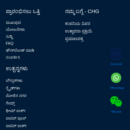
ಪ್ರಾರಂಭಿಸಲು ಒತ್ತಿ
ನಮ್ಮ ಬಗ್ಗೆ - CHG
ಮುಖಪುಟ
ಕಂಪನಿಯ ವಿವರ
ಯೋಜನೆಗಳು
ಉತ್ಪಾದನಾ ಪ್ರಕ್ರಿಯೆ
ಸುದ್ದಿ
ಪ್ರಮಾಣಪತ್ರ
FAQ
ಡೌನ್‌ಲೋಡ್ ಮಾಡಿ
ಸಂಪರ್ಕಿಸಿ
ಮಿಂಚಂಚೆ
ಉತ್ಪನ್ನಗಳು
ಬೌನ್ಸರ್‌ಗಳು
ಸ್ಲೈಡ್‌ಗಳು
WhatsApp
ಮೋಜಿನ ನಗರ
ಗೇಮ್ಸ್
ಥೀಮ್ ಪಾರ್ಕ್
Wechat
ವಾಟರ್ ಪೂಲ್
ವಾಟರ್ ಪಾರ್ಕ್