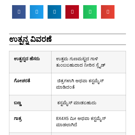
ಉತ್ಪನ್ನ ವಿವರಣೆ
ಉತ್ಪನ್ನದ ಹೆಸರು
ಉತ್ತಮ ಗುಣಮಟ್ಟದ ಗಾಳಿ
ತುಂಬಬಹುದಾದ ನೀರಿನ ಸ್ಲೈಡ್
ಗೋಚರತೆ
ಚಿತ್ರಗಳಾಗಿ ಅಥವಾ ಕಸ್ಟಮೈಸ್
ಮಾಡಿದಂತೆ
ಬಣ್ಣ
ಕಸ್ಟಮೈಸ್ ಮಾಡಬಹುದು
ಗಾತ್ರ
8X4X5 ಮೀ ಅಥವಾ ಕಸ್ಟಮೈಸ್
ಮಾಡಲಾಗಿದೆ