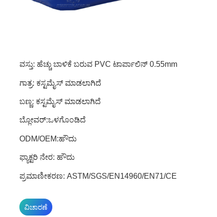
ವಸ್ತು: ಹೆಚ್ಚು ಬಾಳಿಕೆ ಬರುವ PVC ಟಾರ್ಪಾಲಿನ್ 0.55mm
ಗಾತ್ರ: ಕಸ್ಟಮೈಸ್ ಮಾಡಲಾಗಿದೆ
ಬಣ್ಣ: ಕಸ್ಟಮೈಸ್ ಮಾಡಲಾಗಿದೆ
ಬ್ಲೋವರ್:ಒಳಗೊಂಡಿದೆ
ODM/OEM:ಹೌದು
ಫ್ಯಾಕ್ಟರಿ ನೇರ: ಹೌದು
ಪ್ರಮಾಣೀಕರಣ: ASTM/SGS/EN14960/EN71/CE
ವಿಚಾರಣೆ