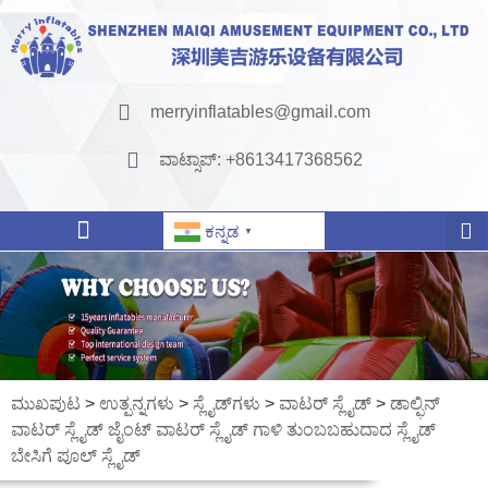
merryinflatables@gmail.com
ವಾಟ್ಸಾಪ್: +8613417368562
ಕನ್ನಡ
▼
ಮುಖಪುಟ
>
ಉತ್ಪನ್ನಗಳು
>
ಸ್ಲೈಡ್‌ಗಳು
>
ವಾಟರ್ ಸ್ಲೈಡ್
>
ಡಾಲ್ಫಿನ್
ವಾಟರ್ ಸ್ಲೈಡ್ ಜೈಂಟ್ ವಾಟರ್ ಸ್ಲೈಡ್ ಗಾಳಿ ತುಂಬಬಹುದಾದ ಸ್ಲೈಡ್
ಬೇಸಿಗೆ ಪೂಲ್ ಸ್ಲೈಡ್