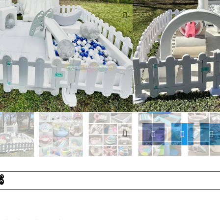
ಮೋಟಾರ್ ಕೌಶಲ್ಯಗಳನ್ನು ಸು
ಪ್ರೋತ್ಸಾಹಿಸಲು ಸೂಕ್ತವಾಗಿದೆ
ಲಭ್ಯವಿದೆ, ಇದನ್ನು ನಿಮ್ಮ ಸ
ಅಗತ್ಯಗಳಿಗೆ ಸರಿಹೊಂದುವಂ
ಸ್ಲೈಡ್‌ಗಳಿಂದ ಹಿಡಿದು ಬಾಲ್
ಹೆಚ್ಚಿನವುಗಳವರೆಗೆ, ಈ 
ಗಂಟೆಗಳ ಕಾಲ ಮನರಂಜನೆ ಮತ
ವಿಚಾರಣೆ
ೆ