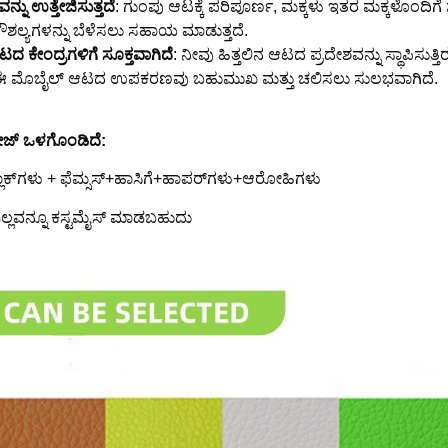
ನು ಉತ್ತೇಜಿಸುತ್ತದೆ
: ಗುಂಪು ಆಟಕ್ಕೆ ಪರಿಪೂರ್ಣ, ಮಕ್ಕಳು ಇತರ ಮಕ್ಕಳೊಂದಿಗ
ಶಲ್ಯಗಳನ್ನು ಬೆಳೆಸಲು ಸಹಾಯ ಮಾಡುತ್ತದೆ.
 ಕೇಂದ್ರಗಳಿಗೆ ಸೂಕ್ತವಾಗಿದೆ
: ನೀವು ಹಿತ್ತಲಿನ ಆಟದ ಪ್ರದೇಶವನ್ನು ಸ್ಥಾಪಿಸುತ್
ರಲಿ, ಈ ಮೊಬೈಲ್ ಆಟದ ಉಪಕರಣವು ಬಹುಮುಖ ಮತ್ತು ಚಲಿಸಲು ಸುಲಭವಾಗಿದೆ.
್ಯಾಕೇಜ್ ಒಳಗೊಂಡಿದೆ:
ಲಾಕ್‌ಗಳು + ಫೆಮ್ಸಸ್+ಹಾಸಿಗೆ+ಹಾಪರ್‌ಗಳು+ಆರೋಹಿಗಳು
ಲ್ಲವನ್ನೂ ಕಸ್ಟಮೈಸ್ ಮಾಡಬಹುದು