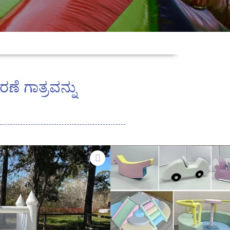
ಕರಣೆ ಗಾತ್ರವನ್ನು
 ಮಾಡಬಹುದಾದ ಮೃದುವಾದ ಆಟದ ಮೈದಾನ
ಪರಿಸರ ಸ್ನೇಹಿ!
 ಮಕ್ಕಳಿಗೆ ಅತ್ಯುತ್ತಮ ಆಟದ ಸಮಯದ
್ ಮಾಡಬಹುದಾದ ಸಾಫ್ಟ್ ಪ್ಲೇಗ್ರೌಂಡ್
!
ಯ ಮಕ್ಕಳಿಗಾಗಿ ವಿನ್ಯಾಸಗೊಳಿಸಲಾದ ಈ
 ಸೃಜನಶೀಲತೆಯನ್ನು ಬೆಳೆಸಲು,