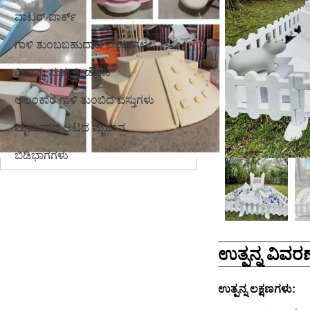
ವಾಟರ್ ಪಾರ್ಕ್
ಗಾಳಿ ತುಂಬಬಹುದಾದ ಟೆಂಟ್‌ಗಳು
ವಿರಾಮ ಮತ್ತು ಕ್ರೀಡೆಗಳು
ಅಲಂಕಾರ ಗಾಳಿ ತುಂಬಿದ ವಸ್ತುಗಳು
ಮೃದುವಾದ ಆಟದ ಮೈದಾನ
ಬಿಡಿಭಾಗಗಳು
ಉತ್ಪನ್ನ ವಿವರಣ
ಉತ್ಪನ್ನ ಲಕ್ಷಣಗಳು: