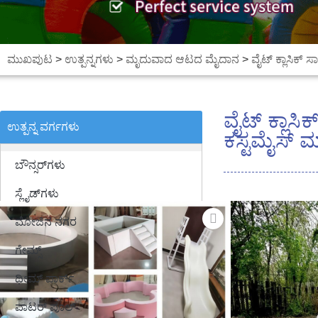
ಮುಖಪುಟ
>
ಉತ್ಪನ್ನಗಳು
>
ಮೃದುವಾದ ಆಟದ ಮೈದಾನ
>
ವೈಟ್ ಕ್ಲಾಸಿಕ್ ಸ
ವೈಟ್ ಕ್ಲಾಸಿಕ
ಉತ್ಪನ್ನ ವರ್ಗಗಳು
ಕಸ್ಟಮೈಸ್ 
ಬೌನ್ಸರ್‌ಗಳು
ಸ್ಲೈಡ್‌ಗಳು
ಮೋಜಿನ ನಗರ
ಗೇಮ್ಸ್
ಥೀಮ್ ಪಾರ್ಕ್
ವಾಟರ್ ಪೂಲ್