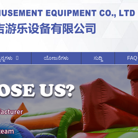
ನ್ನಗಳು
ಯೋಜನೆಗಳು
ಸುದ್ದಿ
FAQ