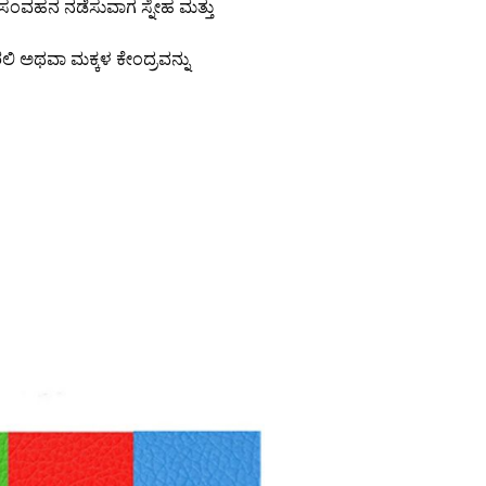
ೆ ಸಂವಹನ ನಡೆಸುವಾಗ ಸ್ನೇಹ ಮತ್ತು
ತಿರಲಿ ಅಥವಾ ಮಕ್ಕಳ ಕೇಂದ್ರವನ್ನು