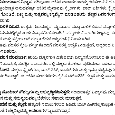
ಿಸಬಹುದಾದ ವಿನ್ಯಾಸ
: ಪರಿಪೂರ್ಣ ಆಟದ ವಾತಾವರಣವನ್ನು ರಚಿಸಲು ವಿವಿಧ ಬಣ್ಣಗ
್ರಿಯಾತ್ಮಕ ಅನುಭವಕ್ಕಾಗಿ ಆಟದ ಮೈದಾನವು ಸ್ಲೈಡ್‌ಗಳು, ಬಾಲ್ ಪಿಟ್‌ಗಳು, ಕ್ಲೈಂ
ಗೊಂಡಿದೆ. ಬಣ್ಣ ಮತ್ತು ಗಾತ್ರವನ್ನು ಕಸ್ಟಮೈಸ್ ಮಾಡಬಹುದು, ಹೆಚ್ಚಿನ ವಿವರಗಳಿ
ವಾಗಿರಿ.
 ಬಾಳಿಕೆ ಬರುವ
: ಉತ್ತಮ ಗುಣಮಟ್ಟದ, ಮೃದುವಾದ ಮತ್ತು ಬಾಳಿಕೆ ಬರುವ ವಸ್ತುಗ
 ಗಮನದಲ್ಲಿಟ್ಟುಕೊಂಡು ವಿನ್ಯಾಸಗೊಳಿಸಲಾಗಿದೆ. ವಸ್ತುಗಳು ವಿಷಕಾರಿಯಲ್ಲದವು,
ವೆ ಮತ್ತು ಸಕ್ರಿಯ ಆಟವನ್ನು ತಡೆದುಕೊಳ್ಳುವಂತೆ ನಿರ್ಮಿಸಲಾಗಿದೆ.
ನಾವು ಪರಿಸರ ಸ್ನೇಹಿ ವಸ್ತುಗಳೊಂದಿಗೆ ಪರಿಸರಕ್ಕೆ ಆದ್ಯತೆ ನೀಡುತ್ತೇವೆ, ಆದ್ದರಿಂದ ನ
ಂದಿಸಬಹುದು.
ರಿಗೆ ಪರಿಪೂರ್ಣ
: ಕಿರಿಯ ಮಕ್ಕಳಿಗಾಗಿ ವಿಶೇಷವಾಗಿ ವಿನ್ಯಾಸಗೊಳಿಸಲಾದ ಈ ಆಟ
ೆ, ನಿಯಂತ್ರಿತ, ಸುರಕ್ಷಿತ ವಾತಾವರಣದಲ್ಲಿ ಮಕ್ಕಳು ತೆವಳಲು, ಪುಟಿಯಲು, ಏರಲು
ವಿನೋದ
: ಮಕ್ಕಳು ಸ್ಲೈಡ್‌ಗಳು, ಬಾಲ್ ಪಿಟ್, ಹಾಪರ್‌ಗಳು ಮತ್ತು ಇನ್ನೂ ಹೆಚ್ಚಿನವ
ಆನಂದಿಸುತ್ತಾರೆ. ಈ ಆಟದ ಸಲಕರಣೆಯು ದೈಹಿಕ ಚಟುವಟಿಕೆ, ಕಲ್ಪನೆ ಮತ್ತು ಸಾಮಾಜ
ಮೋಟಾರ್ ಕೌಶಲ್ಯಗಳನ್ನು ಅಭಿವೃದ್ಧಿಪಡಿಸುತ್ತದೆ
: ಸಂವಾದಾತ್ಮಕ ವಿನ್ಯಾಸವು ಮಕ
ನ ಮತ್ತು ಸಮನ್ವಯವನ್ನು ಬೆಳೆಸಲು ಸಹಾಯ ಮಾಡುತ್ತದೆ.
ೇಷಣೆ ಮತ್ತು ಕಲ್ಪನೆ
: ಹತ್ತುವಿಕೆ ಸವಾಲುಗಳಿಂದ ಹಿಡಿದು ಬಾಲ್ ಪಿಟ್‌ನಲ್ಲಿ ಕಾಲ್
ೆಗೆ ಲೆಕ್ಕವಿಲ್ಲದಷ್ಟು ಅವಕಾಶಗಳನ್ನು ಒದಗಿಸುತ್ತದೆ.