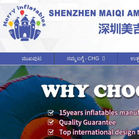
ಮುಖಪುಟ
ನಮ್ಮ ಬಗ್ಗೆ - CHG
ಉತ್ಪ