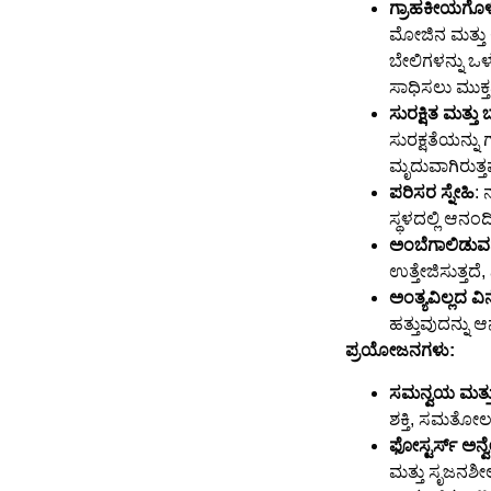
ಗ್ರಾಹಕೀಯಗೊಳ
ಮೋಜಿನ ಮತ್ತು ಕ
ಬೇಲಿಗಳನ್ನು ಒಳ
ಸಾಧಿಸಲು ಮುಕ್ತ
ಸುರಕ್ಷಿತ ಮತ್ತು
ಸುರಕ್ಷತೆಯನ್ನು
ಮೃದುವಾಗಿರುತ್ತ
ಪರಿಸರ ಸ್ನೇಹಿ
: 
ಸ್ಥಳದಲ್ಲಿ ಆನ
ಅಂಬೆಗಾಲಿಡುವವ
ಉತ್ತೇಜಿಸುತ್ತದ
ಅಂತ್ಯವಿಲ್ಲದ 
ಹತ್ತುವುದನ್ನು 
ಪ್ರಯೋಜನಗಳು:
ಸಮನ್ವಯ ಮತ್ತು 
ಶಕ್ತಿ, ಸಮತೋಲ
ಫೋಸ್ಟರ್ಸ್ ಅನ್ವ
ಮತ್ತು ಸೃಜನಶೀಲತ