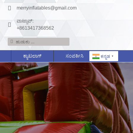
merryinflatables@gmail.com
ವಾಟ್ಸಾಪ್:
+8613417368562
ಕ್ಯಾಟಲಾಗ್
ಸಂಪರ್ಕಿಸಿ
ಕನ್ನಡ
▼